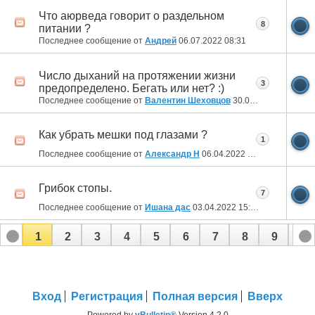
Что аюрведа говорит о раздельном
8
питании ?
Последнее сообщение от
Aндрей
06.07.2022
08:31
Число дыханий на протяжении жизни
3
предопределено. Бегать или нет? :)
Последнее сообщение от
Валентин Шеховцов
30.04.2022
10:01
Как убрать мешки под глазами ?
1
Последнее сообщение от
Александр Н
06.04.2022
19:09
Грибок стопы.
7
Последнее сообщение от
Ишана дас
03.04.2022
15:34
1
2
3
4
5
6
7
8
9
10
11
12
13
14
15
16
17
Вход
Регистрация
Полная версия
Вверх
Powered by
vBulletin®
Version 4.2.0