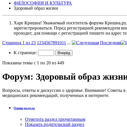
ФИЛОСОФИЯ И КУЛЬТУРА
Здоровый образ жизни
Харе Кришна! Уважаемый посетитель форума Кришна.ру. И
зарегистрироваться. Перед регистрацией рекомендуе
проходит, для помощи с регистрацией пишите на адрес 
Страница 1 из 23
1
2
3
4
5
6
7
8
9
10
11
...
Последняя
К странице:
Показаны темы с 1 по 20 из 449
Форум:
Здоровый образ жизн
Вопросы, ответы и дискуссии о здоровье. Внимание! Советы в
медицинских рекомендаций, полученных в интернете.
Опции раздела
Отметить раздел прочитанным
Показать родительский раздел