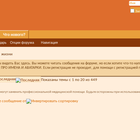
За
Что нового?
дарь
Опции форума
Навигация
з жизни
видеть Вас здесь. Вы можете читать сообщения на форуме, но если хотите что-то на
ПРО ИМЕНА И АВАТАРКИ. Если регистрация не проходит, для помощи с регистрацией п
оследняя
Показаны темы с 1 по 20 из 449
не могут заменить профессиональной медицинской помощи. Будьте осторожны при использован
е сообщение от