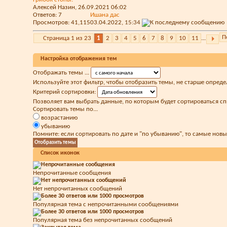
Алексей Назин
, 26.09.2021 06:02
Ответов:
7
Ишана дас
Просмотров: 41,115
03.04.2022,
15:34
П
Страница 1 из 23
1
2
3
4
5
6
7
8
9
10
11
...
Настройка отображения тем
Отображать темы ...
Используйте этот фильтр, чтобы отобразить темы, не старше опреде
Критерий сортировки:
Позволяет вам выбрать данные, по которым будет сортироваться сп
Сортировать темы по...
возрастанию
убыванию
Помните: если сортировать по дате и "по убыванию", то самые нов
Список иконок
Непрочитанные сообщения
Нет непрочитанных сообщений
Популярная тема с непрочитанными сообщениями
Популярная тема без непрочитанных сообщений