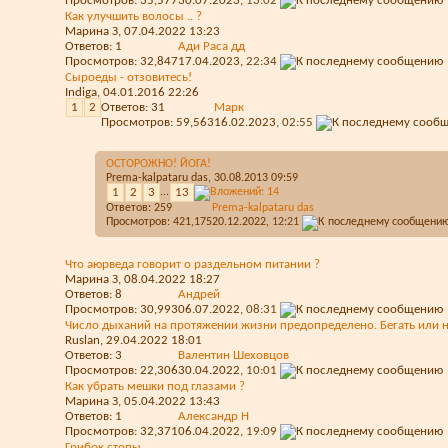
Просмотров: 35,577
30.07.2023,
13:02
Как улучшить волосы .. ?
Марина З
, 07.04.2022 13:23
Ответов:
1
Ади Раса дд
Просмотров: 32,847
17.04.2023,
22:34
Сыроеды - отзовитесь!
Indiga
, 04.01.2016 22:26
1
2
Ответов:
31
Марк
Просмотров: 59,563
16.02.2023,
02:55
ОСТОРОЖНО! ЙОГА!
Prema-kalpataru das
, 30.08.2013 09:59
1
2
3
...
13
Ответов:
259
Prema-kalpataru das
Просмотров: 421,175
20.12.2022,
12:21
Что аюрведа говорит о раздельном питании ?
Марина З
, 08.04.2022 18:27
Ответов:
8
Aндрей
Просмотров: 30,993
06.07.2022,
08:31
Число дыханий на протяжении жизни предопределено. Бегать или не
Ruslan
, 29.04.2022 18:01
Ответов:
3
Валентин Шеховцов
Просмотров: 22,306
30.04.2022,
10:01
Как убрать мешки под глазами ?
Марина З
, 05.04.2022 13:43
Ответов:
1
Александр Н
Просмотров: 32,371
06.04.2022,
19:09
Грибок стопы.