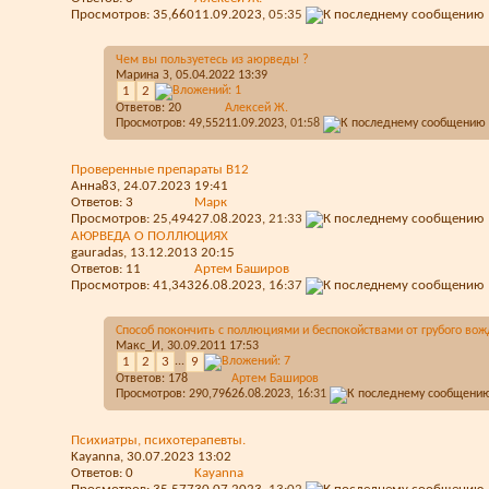
Просмотров: 35,660
11.09.2023,
05:35
Чем вы пользуетесь из аюрведы ?
Марина З
, 05.04.2022 13:39
1
2
Ответов:
20
Алексей Ж.
Просмотров: 49,552
11.09.2023,
01:58
Проверенные препараты В12
Анна83
, 24.07.2023 19:41
Ответов:
3
Марк
Просмотров: 25,494
27.08.2023,
21:33
АЮРВЕДА О ПОЛЛЮЦИЯХ
gauradas
, 13.12.2013 20:15
Ответов:
11
Артем Баширов
Просмотров: 41,343
26.08.2023,
16:37
Способ покончить с поллюциями и беспокойствами от грубого во
Макс_И
, 30.09.2011 17:53
1
2
3
...
9
Ответов:
178
Артем Баширов
Просмотров: 290,796
26.08.2023,
16:31
Психиатры, психотерапевты.
Kayanna
, 30.07.2023 13:02
Ответов:
0
Kayanna