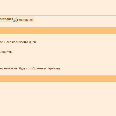
оследняя
лённого количества дней.
исок тем.
ые результаты будут отображены первыми.