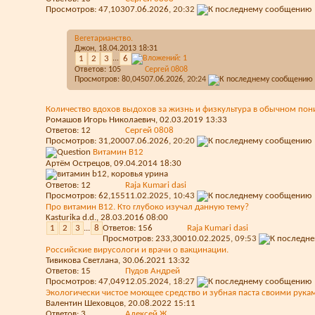
Просмотров: 47,103
07.06.2026,
20:32
Вегетарианство.
Джон
, 18.04.2013 18:31
1
2
3
...
6
Ответов:
105
Сергей 0808
Просмотров: 80,045
07.06.2026,
20:24
Количество вдохов выдохов за жизнь и физкультура в обычном по
Ромашов Игорь Николаевич
, 02.03.2019 13:33
Ответов:
12
Сергей 0808
Просмотров: 31,200
07.06.2026,
20:20
Витамин B12
Артём Острецов
, 09.04.2014 18:30
Ответов:
12
Raja Kumari dasi
Просмотров: 62,155
11.02.2025,
10:43
Про витамин В12. Кто глубоко изучал данную тему?
Kasturika d.d.
, 28.03.2016 08:00
1
2
3
...
8
Ответов:
156
Raja Kumari dasi
Просмотров: 233,300
10.02.2025,
09:53
Российские вирусологи и врачи о вакцинации.
Тивикова Светлана
, 30.06.2021 13:32
Ответов:
15
Пудов Андрей
Просмотров: 47,049
12.05.2024,
18:27
Экологически чистое моющее средство и зубная паста своими рука
Валентин Шеховцов
, 20.08.2022 15:11
Ответов:
3
Алексей Ж.