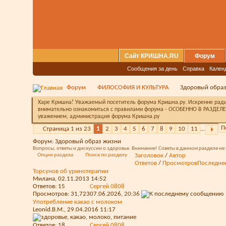
Сайт КРИШНА.RU
Форум
Сообщения за день
Справка
Кален
Форум
ФИЛОСОФИЯ И КУЛЬТУРА
Здоровый обра
Харе Кришна! Уважаемый посетитель форума Кришна.ру. Искренне рады 
внимательно ознакомиться с правилами форума - ОСОБЕННО В РАЗДЕЛЕ 
уважением, администрация форума Кришна.ру
П
Страница 1 из 23
1
2
3
4
5
6
7
8
9
10
11
...
Форум:
Здоровый образ жизни
Вопросы, ответы и дискуссии о здоровье. Внимание! Советы в данном разделе 
Опции раздела
Поиск по разделу
Заголовок
/
Автор
Ответов
/
Просмотров
Последне
Торсунов об уринотерапии
Милана
, 02.11.2013 14:52
Ответов:
15
Сергей 0808
Просмотров: 31,723
07.06.2026,
20:36
Употребление какао с молоком
Leonid.B.M.
, 29.04.2016 11:17
Ответов:
18
Сергей 0808