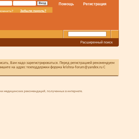
Помощь
Регистрация
Забыли пароль?
помнить?
Расширенный поиск
писать, Вам надо зарегистрироваться. Перед регистрацией рекомендуем
ишите на адрес техподдержки форума krishna-forum@yandex.ru С
ии медицинских рекомендаций, полученных в интернете.