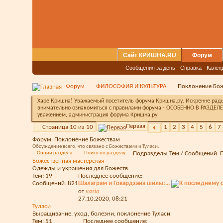
Сайт КРИШНА.RU
Форум
Сообщения за день
Справка
Кален
Форум
ФИЛОСОФИЯ И КУЛЬТУРА
Поклонение Бо
Харе Кришна! Уважаемый посетитель форума Кришна.ру. Искренне рады 
внимательно ознакомиться с правилами форума - ОСОБЕННО В РАЗДЕЛЕ 
уважением, администрация форума Кришна.ру
Первая
Страница 10 из 10
1
2
3
4
5
6
7
Форум:
Поклонение Божествам
Обсуждение всего, что связано с Божествами и Туласи.
Опции раздела
Поиск по разделу
Подразделы
Тем / Сообщений
Божественная мастерская
Одежды и украшения для Божеств.
Тем: 19
Последнее сообщение:
Сообщений: 821
Шалаграм и Говардхана шилы:...
от
vasia
27.10.2020,
08:21
Туласи
Выращивание, уход, болезни, поклонение Туласи
Тем: 51
Последнее сообщение: