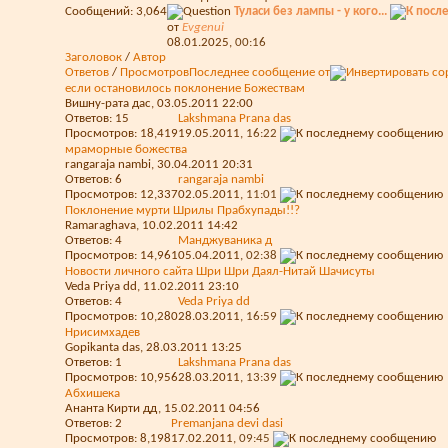
Сообщений: 3,064
Туласи без лампы - у кого...
от
Evgenui
08.01.2025,
00:16
Заголовок
/
Автор
Ответов
/
Просмотров
Последнее сообщение от
если остановилось поклонение Божествам
Вишну-рата дас
, 03.05.2011 22:00
Ответов:
15
Lakshmana Prana das
Просмотров: 18,419
19.05.2011,
16:22
мраморные божества
rangaraja nambi
, 30.04.2011 20:31
Ответов:
6
rangaraja nambi
Просмотров: 12,337
02.05.2011,
11:01
Поклонение мурти Шрилы Прабхупады!!?
Ramaraghava
, 10.02.2011 14:42
Ответов:
4
Манджуваника д
Просмотров: 14,961
05.04.2011,
02:38
Новости личного сайта Шри Шри Даял-Нитай Шачисуты
Veda Priya dd
, 11.02.2011 23:10
Ответов:
4
Veda Priya dd
Просмотров: 10,280
28.03.2011,
16:59
Нрисимхадев
Gopikanta das
, 28.03.2011 13:25
Ответов:
1
Lakshmana Prana das
Просмотров: 10,956
28.03.2011,
13:39
Абхишека
Ананта Кирти дд
, 15.02.2011 04:56
Ответов:
2
Premanjana devi dasi
Просмотров: 8,198
17.02.2011,
09:45