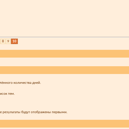
8
9
10
лённого количества дней.
исок тем.
ые результаты будут отображены первыми.