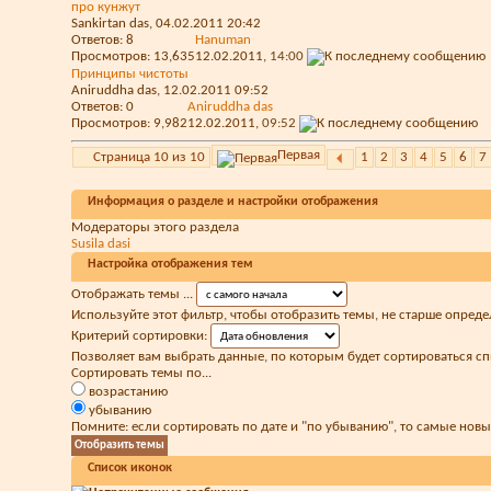
про кунжут
Sankirtan das
, 04.02.2011 20:42
Ответов:
8
Hanuman
Просмотров: 13,635
12.02.2011,
14:00
Принципы чистоты
Aniruddha das
, 12.02.2011 09:52
Ответов:
0
Aniruddha das
Просмотров: 9,982
12.02.2011,
09:52
Первая
Страница 10 из 10
1
2
3
4
5
6
7
Информация о разделе и настройки отображения
Модераторы этого раздела
Susila dasi
Настройка отображения тем
Отображать темы ...
Используйте этот фильтр, чтобы отобразить темы, не старше опреде
Критерий сортировки:
Позволяет вам выбрать данные, по которым будет сортироваться сп
Сортировать темы по...
возрастанию
убыванию
Помните: если сортировать по дате и "по убыванию", то самые нов
Список иконок