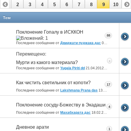
1
2
3
4
5
6
7
8
9
10
Тем
Поклонение Гопалу в ИСККОН
88
Последнее сообщение от
Двиджати пуджака дас
03.05.2012
22:06
Перемещено:
-
Мурти из какого материала?
Последнее сообщение от
Yugala Piriti dd
21.04.2012
10:16
Как чистить светильник от копоти?
17
Последнее сообщение от
Lakshmana Prana das
13.04.2012
09:48
Поклонение сосуду-Божеству в Экадаши
4
Последнее сообщение от
Махабхарата дас
18.02.2012
09:39
Дневное арати
1