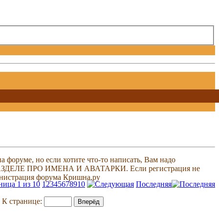
 форуме, но если хотите что-то написать, Вам надо
 В РАЗДЕЛЕ ПРО ИМЕНА И АВАТАРКИ. Если регистрация не
министрация форума Кришна.ру
ница 1 из 10
1
2
3
4
5
6
7
8
9
10
Последняя
К странице: