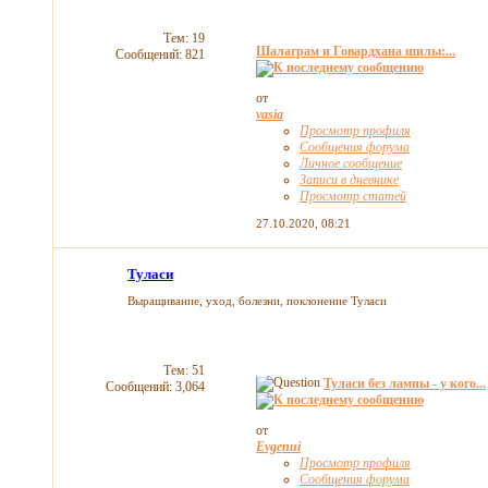
Тем: 19
Шалаграм и Говардхана шилы:...
Сообщений: 821
от
vasia
Просмотр профиля
Сообщения форума
Личное сообщение
Записи в дневнике
Просмотр статей
27.10.2020,
08:21
Туласи
Выращивание, уход, болезни, поклонение Туласи
Тем: 51
Туласи без лампы - у кого...
Сообщений: 3,064
от
Evgenui
Просмотр профиля
Сообщения форума