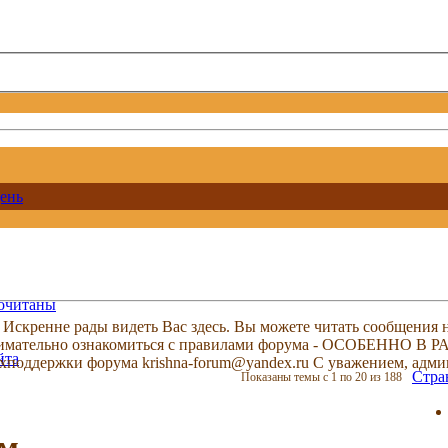
ень
рочитаны
скренне рады видеть Вас здесь. Вы можете читать сообщения на
м внимательно ознакомиться с правилами форума - ОСОБЕННО
йта
техподдержки форума krishna-forum@yandex.ru С уважением, ад
Стра
Показаны темы с 1 по 20 из 188
ам