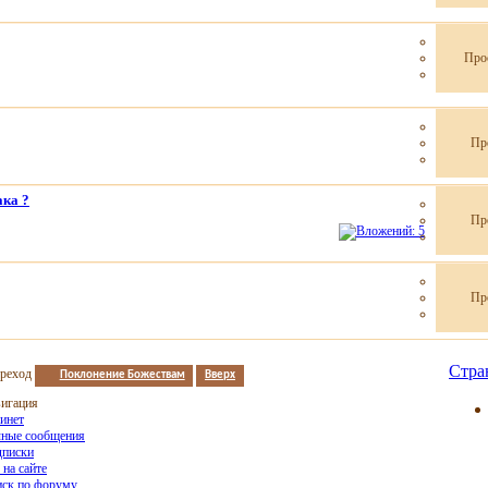
Про
Пр
ака ?
Пр
Пр
Стра
реход
Поклонение Божествам
Вверх
игация
инет
ные сообщения
писки
 на сайте
ск по форуму