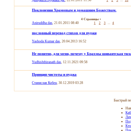
Двиджати пуджака дас
, 22.01.2011 11:56
...
1
2
3
10
Поклонения Храмовым и домашним Божествам.
4 Страницы
•
Aniruddha das
, 21.01.2011 08:40
...
1
2
3
4
пословный перевод стихов для пуджи
Yashoda Kumar das
, 20.04.2013 16:52
Не понятно, для меня, почему у Брахмы шиваитская тил
Yudhishthiranath das
, 12.11.2021 09:58
Принцип чистоты и пуджа
Станислав Кобец
, 30.12.2019 03:28
Быстрый пе
Нав
Каб
Лич
Под
Кто
Пои