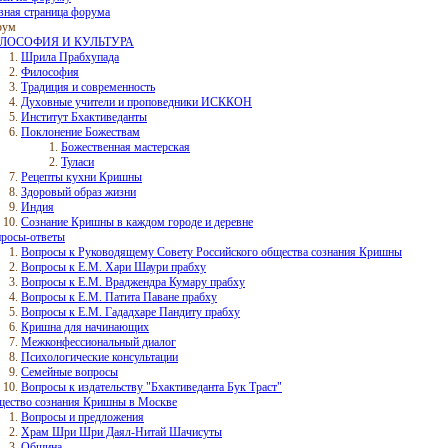
вная страница форума
рум
ЛОСОФИЯ И КУЛЬТУРА
Шрила Прабхупада
Философия
Традиция и современность
Духовные учители и проповедники ИСККОН
Институт Бхактиведанты
Поклонение Божествам
Божественная мастерская
Туласи
Рецепты кухни Кришны
Здоровый образ жизни
Индия
Сознание Кришны в каждом городе и деревне
росы-ответы
Вопросы к Руководящему Совету Российского общества сознания Кришны
Вопросы к Е.М. Хари Шаури прабху
Вопросы к Е.М. Враджендра Кумару прабху
Вопросы к Е.М. Патита Паване прабху
Вопросы к Е.М. Гададхаре Пандиту прабху
Кришна для начинающих
Межконфессиональный диалог
Психологические консультации
Семейные вопросы
Вопросы к издательству "Бхактиведанта Бук Траст"
ество сознания Кришны в Москве
Вопросы и предложения
Храм Шри Шри Даял-Нитай Шачисуты
Община