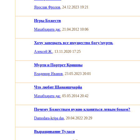
Ярослав Фролов
, 24.12.2023 19:21
Игры Божеств
Махабхарата дас
, 21.04.2012 10:06
Хочу завещать все имущество богу/мурти.
Алексей Ж.
, 13.11.2020 17:25
Мурти и Портрет Кришны
Владимир Иванов
, 23.05.2023 20:01
Что любит Шанаишчарйа
Махабхарата дас
, 05.05.2014 20:42
Почему Божествам нужно кланяться левым боком?
Damodara-kripa das
, 20.04.2022 20:29
Выращивание Туласи