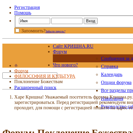
Регистрация
Помощь
Запомнить?
Забыли пароль?
Сайт КРИШНА.RU
Форум
Сообщения за д
Что нового?
Справка
Форум
Календарь
ФИЛОСОФИЯ И КУЛЬТУРА
Поклонение Божествам
Опции форума
Расширенный поиск
Все разделы п
Харе Кришна! Уважаемый посетитель форума Кришна.ру. И
Навигация
зарегистрироваться. Перед регистрацией рекомендуе
Руководство са
проходит, для помощи с регистрацией пишите на адрес 
Форум:
Поклонение Божеств