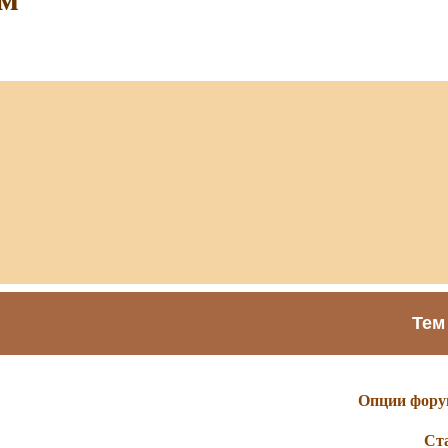
Тем
Опции фору
Ст