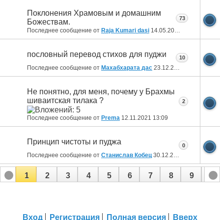
Поклонения Храмовым и домашним
73
Божествам.
Последнее сообщение от
Raja Kumari dasi
14.05.2022
22:26
пословный перевод стихов для пуджи
10
Последнее сообщение от
Махабхарата дас
23.12.2021
11:52
Не понятно, для меня, почему у Брахмы
шиваитская тилака ?
2
Последнее сообщение от
Prema
12.11.2021
13:09
Принцип чистоты и пуджа
0
Последнее сообщение от
Станислав Кобец
30.12.2019
03:28
1
2
3
4
5
6
7
8
9
10
Вход
Регистрация
Полная версия
Вверх