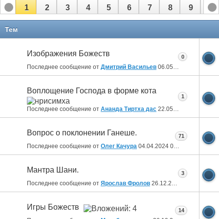
1
2
3
4
5
6
7
8
9
10
Тем
Изображения Божеств
0
Последнее сообщение от
Дмитрий Васильев
06.05.2026
19:56
Воплощение Господа в форме кота
1
Последнее сообщение от
Ананда Тиртха дас
22.05.2025
19:48
Вопрос о поклонении Ганеше.
71
Последнее сообщение от
Олег Качура
04.04.2024
05:36
Мантра Шани.
3
Последнее сообщение от
Ярослав Фролов
26.12.2023
11:57
Игры Божеств
14