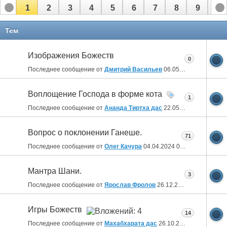
1
2
3
4
5
6
7
8
9
10
Тем
Изображения Божеств
0
Последнее сообщение от
Дмитрий Васильев
06.05.2026
19:56
Воплощение Господа в форме кота
1
Последнее сообщение от
Ананда Тиртха дас
22.05.2025
19:48
Вопрос о поклонении Ганеше.
71
Последнее сообщение от
Олег Качура
04.04.2024
05:36
Мантра Шани.
3
Последнее сообщение от
Ярослав Фролов
26.12.2023
11:57
Игры Божеств
14
Последнее сообщение от
Махабхарата дас
26.10.2023
13:07