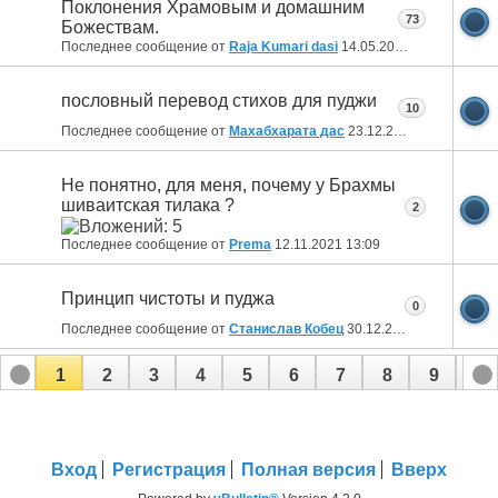
Поклонения Храмовым и домашним
73
Божествам.
Последнее сообщение от
Raja Kumari dasi
14.05.2022
22:26
пословный перевод стихов для пуджи
10
Последнее сообщение от
Махабхарата дас
23.12.2021
11:52
Не понятно, для меня, почему у Брахмы
шиваитская тилака ?
2
Последнее сообщение от
Prema
12.11.2021
13:09
Принцип чистоты и пуджа
0
Последнее сообщение от
Станислав Кобец
30.12.2019
03:28
1
2
3
4
5
6
7
8
9
10
Вход
Регистрация
Полная версия
Вверх