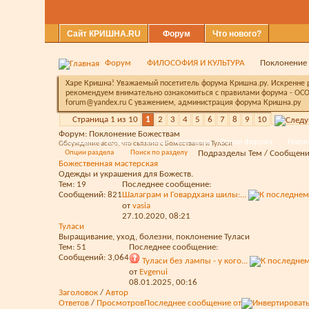
Сайт КРИШНА.RU
Форум
Что нового?
Форум
ФИЛОСОФИЯ И КУЛЬТУРА
Поклонение
Харе Кришна! Уважаемый посетитель форума Кришна.ру. Искренне ра
рекомендуем внимательно ознакомиться с правилами форума - ОСО
forum@yandex.ru С уважением, администрация форума Кришна.ру
Страница 1 из 10
1
2
3
4
5
6
7
8
9
10
Форум:
Поклонение Божествам
Сообщения за день
Справка
Календарь
Опции форума
Навиг
Обсуждение всего, что связано с Божествами и Туласи.
Опции раздела
Поиск по разделу
Подразделы
Тем / Сообщен
Божественная мастерская
Одежды и украшения для Божеств.
Тем: 19
Последнее сообщение:
Сообщений: 821
Шалаграм и Говардхана шилы:...
от
vasia
27.10.2020,
08:21
Туласи
Выращивание, уход, болезни, поклонение Туласи
Тем: 51
Последнее сообщение:
Сообщений: 3,064
Туласи без лампы - у кого...
от
Evgenui
08.01.2025,
00:16
Заголовок
/
Автор
Ответов
/
Просмотров
Последнее сообщение от