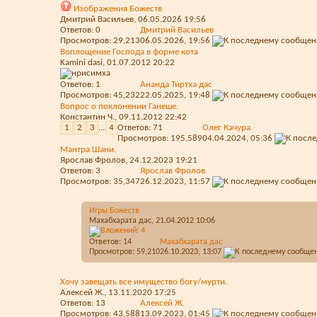
Изображения Божеств
Дмитрий Васильев
, 06.05.2026 19:56
Ответов:
0
Дмитрий Васильев
Просмотров: 29,213
06.05.2026,
19:56
Воплощение Господа в форме кота
Kamini dasi
, 01.07.2012 20:22
Ответов:
1
Ананда Тиртха дас
Просмотров: 45,232
22.05.2025,
19:48
Вопрос о поклонении Ганеше.
Константин Ч.
, 09.11.2012 22:42
1
2
3
...
4
Ответов:
71
Олег Качура
Просмотров: 195,589
04.04.2024,
05:36
Мантра Шани.
Ярослав Фролов
, 24.12.2023 19:21
Ответов:
3
Ярослав Фролов
Просмотров: 35,347
26.12.2023,
11:57
Игры Божеств
Махабхарата дас
, 21.04.2012 10:06
Ответов:
14
Махабхарата дас
Просмотров: 59,210
26.10.2023,
13:07
Хочу завещать все имущество богу/мурти.
Алексей Ж.
, 13.11.2020 17:25
Ответов:
13
Алексей Ж.
Просмотров: 43,588
13.09.2023,
01:45