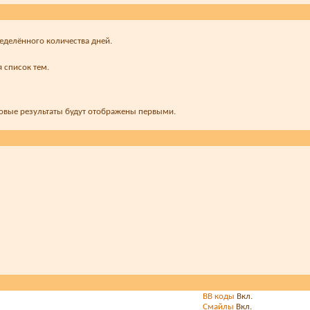
ределённого количества дней.
 список тем.
новые результаты будут отображены первыми.
BB коды
Вкл.
Смайлы
Вкл.