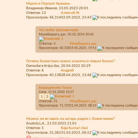
Мурти и Портрет Кришны
Владимир Иванов
, 23.05.2023 20:01
Ответов:
13
Алексей Ж.
Просмотров: 46,314
02.09.2023,
23:43
Что любит Шанаишчарйа
Махабхарата дас
, 05.05.2014 20:42
Ответов:
4
Махабхарата дас
Просмотров: 40,318
19.05.2023,
19:51
Почему Божествам нужно кланяться левым боком?
Damodara-kripa das
, 20.04.2022 20:29
Ответов:
6
Aндрей
Просмотров: 40,138
28.04.2023,
13:46
Выращивание Туласи
Сеня
, 11.01.2020 10:57
1
2
Ответов:
21
Махабхарата дас
Просмотров: 71,729
21.04.2023,
08:19
Можно ли вставать на алтарь рядом с божествами?
Anatoly.L.A.
, 21.03.2023 21:01
Ответов:
5
Raja Kumari dasi
Просмотров: 31,362
31.03.2023,
06:52