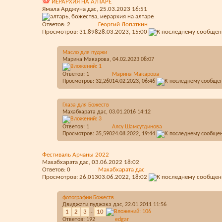
ИЕРАРХИЯ НА АЛТАРЕ
Ямала Арджуна дас
, 25.03.2023 16:51
Ответов:
2
Георгий Лопаткин
Просмотров: 31,898
28.03.2023,
15:00
Масло для пуджи
Марина Макарова
, 04.02.2023 08:07
Ответов:
1
Марина Макарова
Просмотров: 32,260
14.02.2023,
06:46
Глаза для Божеств
Махабхарата дас
, 03.01.2016 14:12
Ответов:
1
Алсу Шамсутдинова
Просмотров: 35,590
24.08.2022,
19:44
Фестиваль Арчаны 2022
Махабхарата дас
, 03.06.2022 18:02
Ответов:
0
Махабхарата дас
Просмотров: 26,013
03.06.2022,
18:02
фотографии Божеств
Двиджати пуджака дас
, 22.01.2011 11:56
1
2
3
...
10
Ответов:
192
edgar