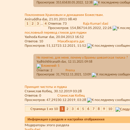
Просмотров: 353,656
30.05.2022,
12:38
Поклонения Храмовым и домашним Божествам.
Aniruddha das
, 21.01.2011 08:40
1
2
3
...
4
Ответов:
73
Raja Kumari dasi
Просмотров: 154,867
14.05.2022,
22:26
пословный перевод стихов для пуджи
Yashoda Kumar das
, 20.04.2013 16:52
Ответов:
10
Махабхарата дас
Просмотров: 51,127
23.12.2021,
11:52
Не понятно, для меня, почему у Брахмы шиваитская тилака ?
Yudhishthiranath das
, 12.11.2021 09:58
Ответов:
2
Prema
Просмотров: 31,792
12.11.2021,
13:09
Принцип чистоты и пуджа
Станислав Кобец
, 30.12.2019 03:28
Ответов:
0
Станислав Кобец
Просмотров: 47,292
30.12.2019,
03:28
Страница 1 из 10
1
2
3
4
5
6
7
8
9
10
Информация о разделе и настройки отображения
Модераторы этого раздела
Susila dasi