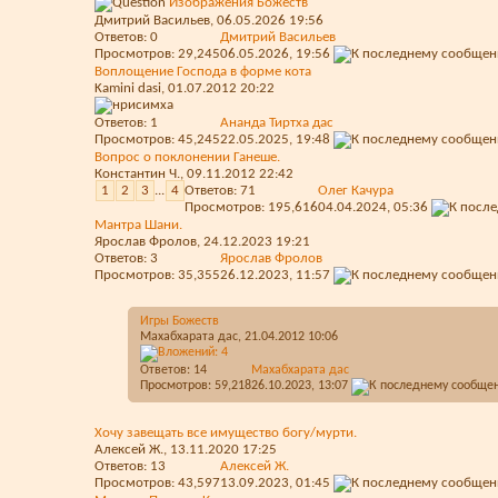
Изображения Божеств
Дмитрий Васильев
, 06.05.2026 19:56
Ответов:
0
Дмитрий Васильев
Просмотров: 29,245
06.05.2026,
19:56
Воплощение Господа в форме кота
Kamini dasi
, 01.07.2012 20:22
Ответов:
1
Ананда Тиртха дас
Просмотров: 45,245
22.05.2025,
19:48
Вопрос о поклонении Ганеше.
Константин Ч.
, 09.11.2012 22:42
1
2
3
...
4
Ответов:
71
Олег Качура
Просмотров: 195,616
04.04.2024,
05:36
Мантра Шани.
Ярослав Фролов
, 24.12.2023 19:21
Ответов:
3
Ярослав Фролов
Просмотров: 35,355
26.12.2023,
11:57
Игры Божеств
Махабхарата дас
, 21.04.2012 10:06
Ответов:
14
Махабхарата дас
Просмотров: 59,218
26.10.2023,
13:07
Хочу завещать все имущество богу/мурти.
Алексей Ж.
, 13.11.2020 17:25
Ответов:
13
Алексей Ж.
Просмотров: 43,597
13.09.2023,
01:45