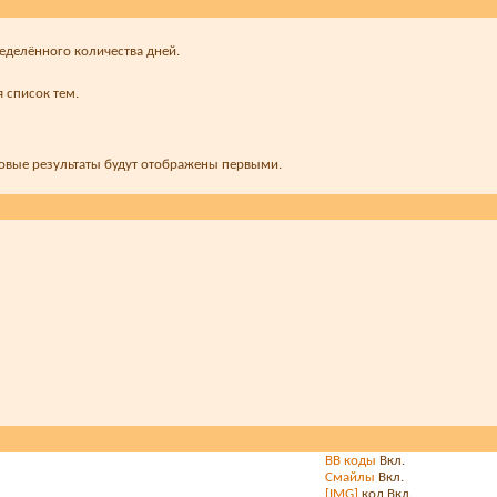
ределённого количества дней.
 список тем.
новые результаты будут отображены первыми.
BB коды
Вкл.
Смайлы
Вкл.
[IMG]
код
Вкл.