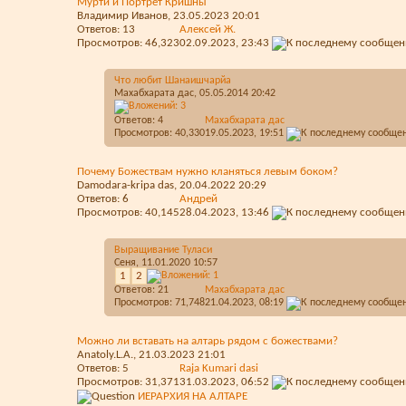
Мурти и Портрет Кришны
Владимир Иванов
, 23.05.2023 20:01
Ответов:
13
Алексей Ж.
Просмотров: 46,323
02.09.2023,
23:43
Что любит Шанаишчарйа
Махабхарата дас
, 05.05.2014 20:42
Ответов:
4
Махабхарата дас
Просмотров: 40,330
19.05.2023,
19:51
Почему Божествам нужно кланяться левым боком?
Damodara-kripa das
, 20.04.2022 20:29
Ответов:
6
Aндрей
Просмотров: 40,145
28.04.2023,
13:46
Выращивание Туласи
Сеня
, 11.01.2020 10:57
1
2
Ответов:
21
Махабхарата дас
Просмотров: 71,748
21.04.2023,
08:19
Можно ли вставать на алтарь рядом с божествами?
Anatoly.L.A.
, 21.03.2023 21:01
Ответов:
5
Raja Kumari dasi
Просмотров: 31,371
31.03.2023,
06:52
ИЕРАРХИЯ НА АЛТАРЕ