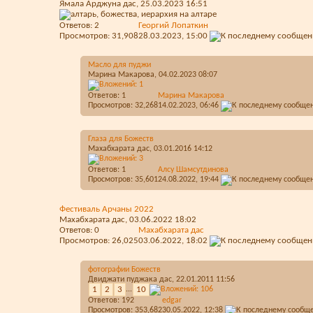
Ямала Арджуна дас
, 25.03.2023 16:51
Ответов:
2
Георгий Лопаткин
Просмотров: 31,908
28.03.2023,
15:00
Масло для пуджи
Марина Макарова
, 04.02.2023 08:07
Ответов:
1
Марина Макарова
Просмотров: 32,268
14.02.2023,
06:46
Глаза для Божеств
Махабхарата дас
, 03.01.2016 14:12
Ответов:
1
Алсу Шамсутдинова
Просмотров: 35,601
24.08.2022,
19:44
Фестиваль Арчаны 2022
Махабхарата дас
, 03.06.2022 18:02
Ответов:
0
Махабхарата дас
Просмотров: 26,025
03.06.2022,
18:02
фотографии Божеств
Двиджати пуджака дас
, 22.01.2011 11:56
1
2
3
...
10
Ответов:
192
edgar
Просмотров: 353,682
30.05.2022,
12:38