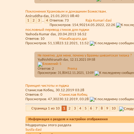
Поклонения Храмовым и домашним Божествам.
Aniruddha das
, 21.01.2011 08:40
1
2
3
...
4
Ответов:
73
Raja Kumari dasi
Просмотров: 154,902
14.05.2022,
22:26
пословный перевод стихов для пуджи
Yashoda Kumar das
, 20.04.2013 16:52
Ответов:
10
Махабхарата дас
Просмотров: 51,138
23.12.2021,
11:52
Не понятно, для меня, почему у Брахмы шиваитская тилака ?
Yudhishthiranath das
, 12.11.2021 09:58
Ответов:
2
Prema
Просмотров: 31,804
12.11.2021,
13:09
Принцип чистоты и пуджа
Станислав Кобец
, 30.12.2019 03:28
Ответов:
0
Станислав Кобец
Просмотров: 47,302
30.12.2019,
03:28
Страница 1 из 10
1
2
3
4
5
6
7
8
9
10
Информация о разделе и настройки отображения
Модераторы этого раздела
Susila dasi