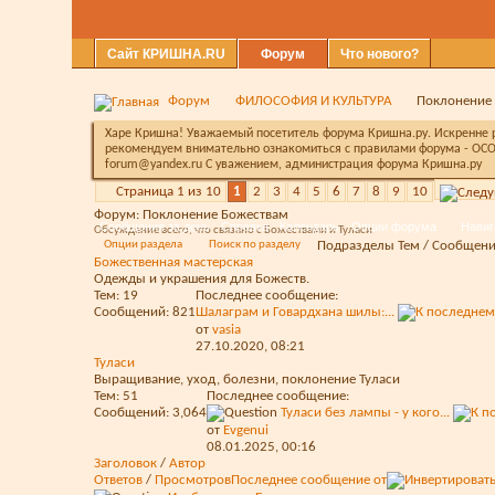
Сайт КРИШНА.RU
Форум
Что нового?
Форум
ФИЛОСОФИЯ И КУЛЬТУРА
Поклонение
Харе Кришна! Уважаемый посетитель форума Кришна.ру. Искренне ра
рекомендуем внимательно ознакомиться с правилами форума - ОСО
forum@yandex.ru С уважением, администрация форума Кришна.ру
Страница 1 из 10
1
2
3
4
5
6
7
8
9
10
Форум:
Поклонение Божествам
Сообщения за день
Справка
Календарь
Опции форума
Навиг
Обсуждение всего, что связано с Божествами и Туласи.
Опции раздела
Поиск по разделу
Подразделы
Тем / Сообщен
Божественная мастерская
Одежды и украшения для Божеств.
Тем: 19
Последнее сообщение:
Сообщений: 821
Шалаграм и Говардхана шилы:...
от
vasia
27.10.2020,
08:21
Туласи
Выращивание, уход, болезни, поклонение Туласи
Тем: 51
Последнее сообщение:
Сообщений: 3,064
Туласи без лампы - у кого...
от
Evgenui
08.01.2025,
00:16
Заголовок
/
Автор
Ответов
/
Просмотров
Последнее сообщение от