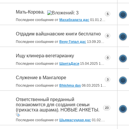
Мать-Корова.
5
Последнее сообщение от
Махабхарата дас
01.01.2026
13:18
Отдадим вайшнавские книги бесплатно
0
Последнее сообщение от
Вену Гопал дас
13.09.2025
10:07
Ищу клинера-вегетарианку
0
Последнее сообщение от
ШантаДаси
15.04.2025
16:46
Служение в Мангалоре
3
Последнее сообщение от
Bhishma das
06.03.2025
10:31
Ответственный преданный
познакомится для создания семьи
23
(грихастха ашрама). НОВЫЕ АНКЕТЫ.
Последнее сообщение от
Шьямасундар дас
01.02.2025
19:30