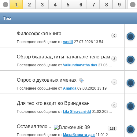
1
2
3
4
5
6
7
8
9
10
11
12
13
14
15
16
17
Тем
Философская книга
0
Последнее сообщение от
vasilii
27.07.2026
13:54
Обзор бхагавад гиты на канале телеграм
3
Последнее сообщение от
Vaikunthanatha das
27.06.2026
21:32
Опрос о духовных именах
2
Последнее сообщение от
Ananda
09.03.2026
13:19
Для тех кто ездит во Вриндаван
0
Последнее сообщение от
Lila Shravani dd
01.02.2026
05:00
Оставил тело...
151
Последнее сообщение от
Махабхарата дас
11.01.2026
12:30