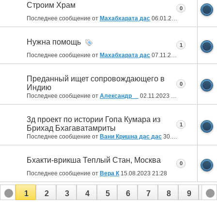
Строим Храм
0
Последнее сообщение от
Махабхарата дас
06.01.2024
00:57
Нужна помощь
1
Последнее сообщение от
Махабхарата дас
07.11.2023
10:16
Преданный ищет сопровождающего в
0
Индию
Последнее сообщение от
Александр__
02.11.2023
18:28
3д проект по истории Гопа Кумара из
1
Брихад Бхагаватамриты
Последнее сообщение от
Вани Кришна дас дас
30.10.2023
18:09
Бхакти-врикша Теплый Стан, Москва
0
Последнее сообщение от
Вера К
15.08.2023
21:28
1
2
3
4
5
6
7
8
9
10
11
12
13
14
15
16
17