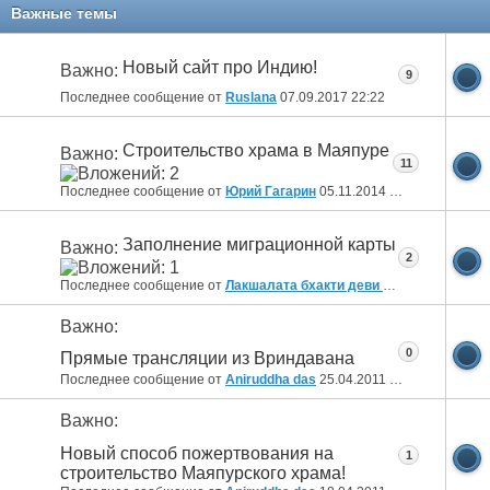
Важные темы
Новый сайт про Индию!
Важно:
9
Последнее сообщение от
Ruslana
07.09.2017
22:22
Строительство храма в Маяпуре
Важно:
11
Последнее сообщение от
Юрий Гагарин
05.11.2014
05:21
Заполнение миграционной карты
Важно:
2
Последнее сообщение от
Лакшалата бхакти деви даси
27.11.2012
Важно:
0
Прямые трансляции из Вриндавана
Последнее сообщение от
Aniruddha das
25.04.2011
07:39
Важно:
Новый способ пожертвования на
1
строительство Маяпурского храма!