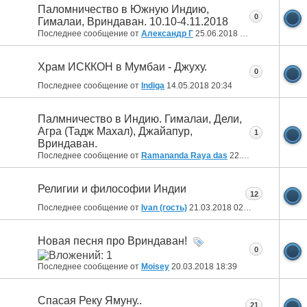
Паломничество в Южную Индию,
0
Гималаи, Вриндаван. 10.10-4.11.2018
Последнее сообщение от
Александр Г
25.06.2018
18:07
Храм ИСККОН в Мумбаи - Джуху.
0
Последнее сообщение от
Indiga
14.05.2018
20:34
Палмничество в Индию. Гималаи, Дели,
Агра (Тадж Махал), Джайапур,
1
Вриндаван.
Последнее сообщение от
Ramananda Raya das
22.04.2018
12:11
Религии и философии Индии
12
Последнее сообщение от
Ivan (гость)
21.03.2018
02:30
Новая песня про Вриндаван!
0
Последнее сообщение от
Moisey
20.03.2018
18:39
Спасая Реку Ямуну..
21