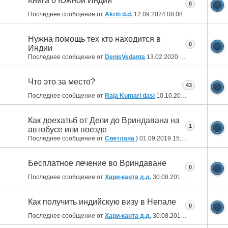
Книга о Южной Индии
0
Последнее сообщение от
Akriti d.d.
12.09.2024
08:08
Нужна помощь тех кто находится в
0
Индии
Последнее сообщение от
DenisVedanta
13.02.2020
19:27
Что это за место?
43
Последнее сообщение от
Raja Kumari dasi
10.10.2019
20:19
Как доехатьб от Дели до Вриндавана на
1
автобусе или поезде
Последнее сообщение от
Светлана )
01.09.2019
15:15
Бесплатное лечение во Вриндаване
0
Последнее сообщение от
Хари-канта д.д.
30.08.2019
23:07
Как получить индийскую визу в Непале
0
Последнее сообщение от
Хари-канта д.д.
30.08.2019
23:05