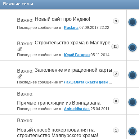
Важные темы
Новый сайт про Индию!
Важно:
9
Последнее сообщение от
Ruslana
07.09.2017
22:22
Строительство храма в Маяпуре
Важно:
11
Последнее сообщение от
Юрий Гагарин
05.11.2014
05:21
Заполнение миграционной карты
Важно:
2
Последнее сообщение от
Лакшалата бхакти деви даси
27.11.2012
Важно:
0
Прямые трансляции из Вриндавана
Последнее сообщение от
Aniruddha das
25.04.2011
07:39
Важно:
Новый способ пожертвования на
1
строительство Маяпурского храма!