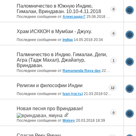
Паломничество в Южную Индию,
0
Гималаи, Вриндаван. 10.10-4.11.2018
Последнее сообщение от
Александр Г
25.06.2018
18:07
Храм ИСККОН в Мумбаи - Джуху.
0
Последнее сообщение от
Indiga
14.05.2018
20:34
Палмничество в Индию. Гималаи, Дели,
Агра (Тадж Махал), Джайапур,
1
Вриндаван.
Последнее сообщение от
Ramananda Raya das
22.04.2018
12:11
Религии и философии Индии
12
Последнее сообщение от
Ivan (гость)
21.03.2018
02:30
Новая песня про Вриндаван!
0
Последнее сообщение от
Moisey
20.03.2018
18:39
Спасая Реку Ямуну..