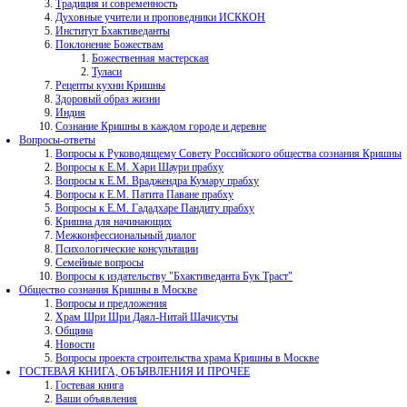
Традиция и современность
Духовные учители и проповедники ИСККОН
Институт Бхактиведанты
Поклонение Божествам
Божественная мастерская
Туласи
Рецепты кухни Кришны
Здоровый образ жизни
Индия
Сознание Кришны в каждом городе и деревне
Вопросы-ответы
Вопросы к Руководящему Совету Российского общества сознания Кришны
Вопросы к Е.М. Хари Шаури прабху
Вопросы к Е.М. Враджендра Кумару прабху
Вопросы к Е.М. Патита Паване прабху
Вопросы к Е.М. Гададхаре Пандиту прабху
Кришна для начинающих
Межконфессиональный диалог
Психологические консультации
Семейные вопросы
Вопросы к издательству "Бхактиведанта Бук Траст"
Общество сознания Кришны в Москве
Вопросы и предложения
Храм Шри Шри Даял-Нитай Шачисуты
Община
Новости
Вопросы проекта строительства храма Кришны в Москве
ГОСТЕВАЯ КНИГА, ОБЪЯВЛЕНИЯ И ПРОЧЕЕ
Гостевая книга
Ваши объявления