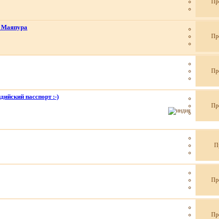
Пр
 Маяпура
Пр
Пр
дийский пасспорт :-)
Пр
П
Пр
Пр