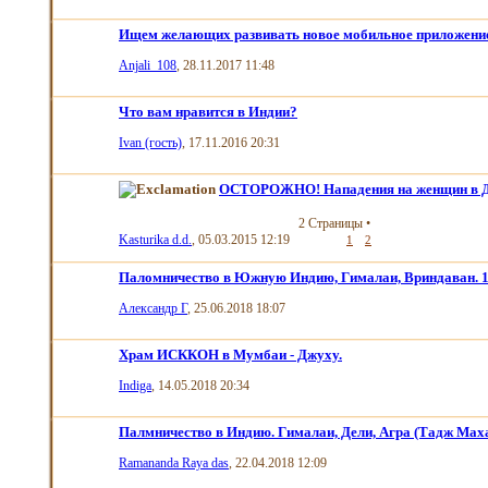
Ищем желающих развивать новое мобильное приложени
Anjali_108
, 28.11.2017 11:48
Что вам нравится в Индии?
Ivan (гость)
, 17.11.2016 20:31
ОСТОРОЖНО! Нападения на женщин в Д
2 Страницы
•
Kasturika d.d.
, 05.03.2015 12:19
1
2
Паломничество в Южную Индию, Гималаи, Вриндаван. 10
Александр Г
, 25.06.2018 18:07
Храм ИСККОН в Мумбаи - Джуху.
Indiga
, 14.05.2018 20:34
Палмничество в Индию. Гималаи, Дели, Агра (Тадж Маха
Ramananda Raya das
, 22.04.2018 12:09