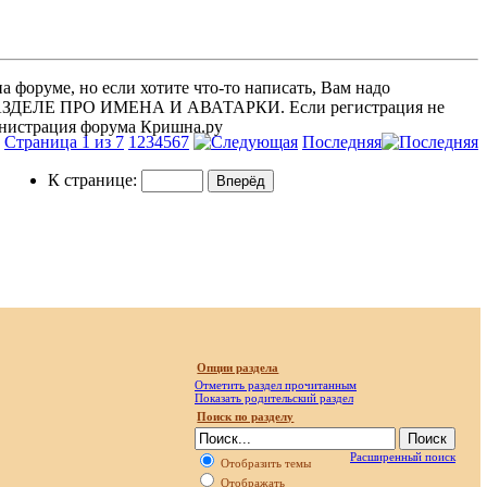
 форуме, но если хотите что-то написать, Вам надо
 В РАЗДЕЛЕ ПРО ИМЕНА И АВАТАРКИ. Если регистрация не
министрация форума Кришна.ру
Страница 1 из 7
1
2
3
4
5
6
7
Последняя
К странице:
Опции раздела
Отметить раздел прочитанным
Показать родительский раздел
Поиск по разделу
Расширенный поиск
Отобразить темы
Отображать