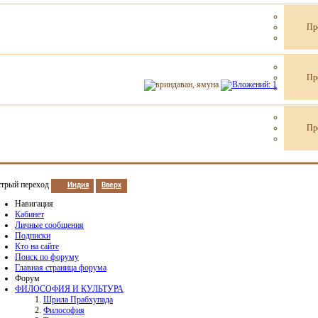
Пр
Пр
Пр
трый переход
Индия
Вверх
Навигация
Кабинет
Личные сообщения
Подписки
Кто на сайте
Поиск по форуму
Главная страница форума
Форум
ФИЛОСОФИЯ И КУЛЬТУРА
Шрила Прабхупада
Философия