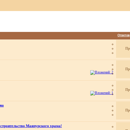
Ответов
Пр
Пр
Пр
на
Пр
 строительство Маяпурского храма!