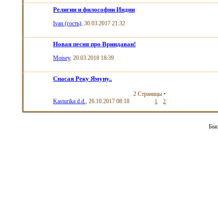
Религии и философии Индии
Ivan (гость)
, 30.03.2017 21:32
Новая песня про Вриндаван!
Moisey
, 20.03.2018 18:39
Спасая Реку Ямуну..
2 Страницы
•
Kasturika d.d.
, 26.10.2017 08:18
1
2
Быс