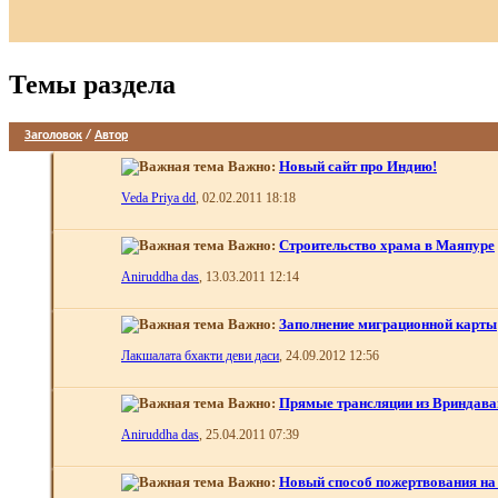
Темы раздела
Заголовок
/
Автор
Важно:
Новый сайт про Индию!
Veda Priya dd
, 02.02.2011 18:18
Важно:
Строительство храма в Маяпуре
Aniruddha das
, 13.03.2011 12:14
Важно:
Заполнение миграционной карты
Лакшалата бхакти деви даси
, 24.09.2012 12:56
Важно:
Прямые трансляции из Вриндава
Aniruddha das
, 25.04.2011 07:39
Важно:
Новый способ пожертвования на