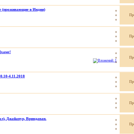
е (проживающие в Индии)
Пр
Пр
хаме!
Пр
.10-4.11.2018
Пр
Пр
л), Джайапур, Вриндаван.
Пр