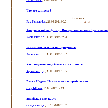
DenisVedanta
, 13.02.2020 19:27
Что это за место?
3 Страницы
•
Raja Kumari dasi
, 23.03.2011 06:08
1
2
3
Как доехатьб от Дели до Вриндавана на автобусе или по
Хари-канта д.д.
, 30.08.2019 23:03
Бесплатное лечение во Вриндаване
Хари-канта д.д.
, 30.08.2019 23:07
Как получить индийскую визу в Непале
Хари-канта д.д.
, 30.08.2019 23:05
Виза в Индию. Новые правила пребывания.
Oleg Trilupov
, 21.08.2017 17:19
индийская сим-карта
Сундаралал дас
, 10.10.2018 20:37