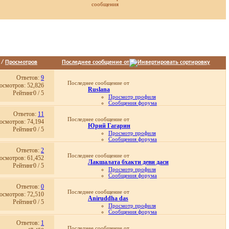
сообщения
/
Просмотров
Последнее сообщение от
Ответов:
9
Последнее сообщение от
осмотров: 52,826
Ruslana
Рейтинг0 / 5
Просмотр профиля
Сообщения форума
Записи в дневнике
Ответов:
11
Просмотр статей
Последнее сообщение от
осмотров: 74,194
07.09.2017,
22:22
Юрий Гагарин
Рейтинг0 / 5
Просмотр профиля
Сообщения форума
Личное сообщение
Ответов:
2
Записи в дневнике
Последнее сообщение от
осмотров: 61,452
Просмотр статей
Лакшалата бхакти деви даси
05.11.2014,
05:21
Рейтинг0 / 5
Просмотр профиля
Сообщения форума
Личное сообщение
Ответов:
0
Записи в дневнике
Последнее сообщение от
осмотров: 72,510
Просмотр статей
Aniruddha das
27.11.2012,
00:16
Рейтинг0 / 5
Просмотр профиля
Сообщения форума
Личное сообщение
Ответов:
1
Записи в дневнике
Последнее сообщение от