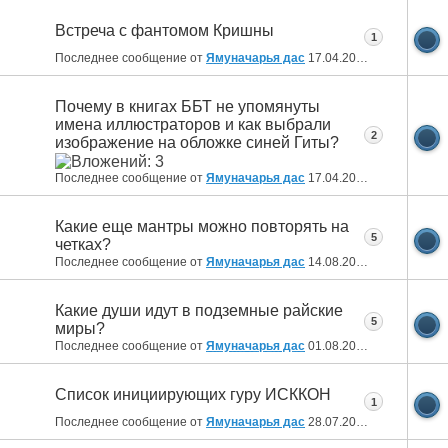
Встреча с фантомом Кришны
1
Последнее сообщение от
Ямуначарья дас
17.04.2022
19:36
Почему в книгах ББТ не упомянуты
имена иллюстраторов и как выбрали
2
изображение на обложке синей Гиты?
Последнее сообщение от
Ямуначарья дас
17.04.2022
19:26
Какие еще мантры можно повторять на
5
четках?
Последнее сообщение от
Ямуначарья дас
14.08.2021
21:35
Какие души идут в подземные райские
5
миры?
Последнее сообщение от
Ямуначарья дас
01.08.2021
19:40
Список инициирующих гуру ИСККОН
1
Последнее сообщение от
Ямуначарья дас
28.07.2021
22:44