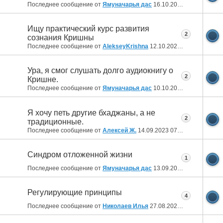
Последнее сообщение от
Ямуначарья дас
16.10.2023
21:19
Ищу практический курс развития
2
сознания Кришны
Последнее сообщение от
AlekseyKrishna
12.10.2023
10:46
Ура, я смог слушать долго аудиокнигу о
2
Кришне.
Последнее сообщение от
Ямуначарья дас
10.10.2023
22:10
Я хочу петь другие бхаджаны, а не
2
традиционные.
Последнее сообщение от
Алексей Ж.
14.09.2023
07:39
Синдром отложенной жизни
1
Последнее сообщение от
Ямуначарья дас
13.09.2023
22:00
Регулирующие принципы
4
Последнее сообщение от
Николаев Илья
27.08.2023
14:11