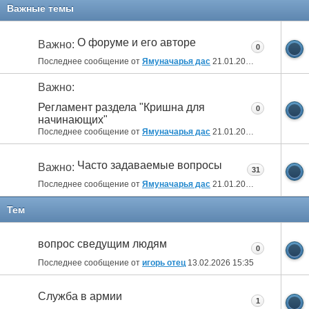
11
12
13
14
15
16
17
Важные темы
О форуме и его авторе
Важно:
0
Последнее сообщение от
Ямуначарья дас
21.01.2011
22:01
Важно:
Регламент раздела "Кришна для
0
начинающих"
Последнее сообщение от
Ямуначарья дас
21.01.2011
21:55
Часто задаваемые вопросы
Важно:
31
Последнее сообщение от
Ямуначарья дас
21.01.2011
21:53
Тем
вопрос сведущим людям
0
Последнее сообщение от
игорь отец
13.02.2026
15:35
Служба в армии
1