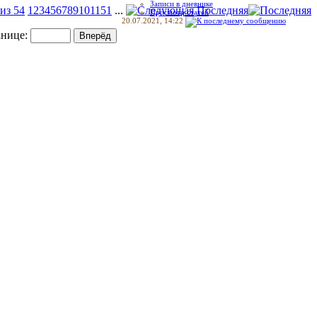
Записи в дневнике
из 54
1
2
3
4
5
6
7
8
9
10
11
51
...
Последняя
Просмотр статей
20.07.2021,
14:22
анице: