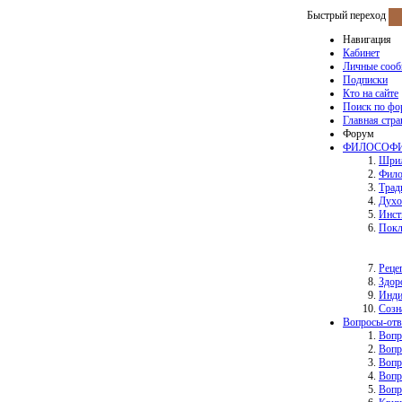
Быстрый переход
Навигация
Кабинет
Личные соо
Подписки
Кто на сайте
Поиск по фо
Главная стр
Форум
ФИЛОСОФИ
Шрил
Фило
Трад
Духо
Инст
Покл
Реце
Здор
Инд
Созн
Вопросы-отв
Вопр
Вопр
Вопр
Вопр
Вопр