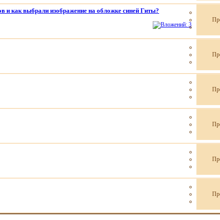
в и как выбрали изображение на обложке синей Гиты?
Пр
Пр
Пр
Пр
Пр
Пр