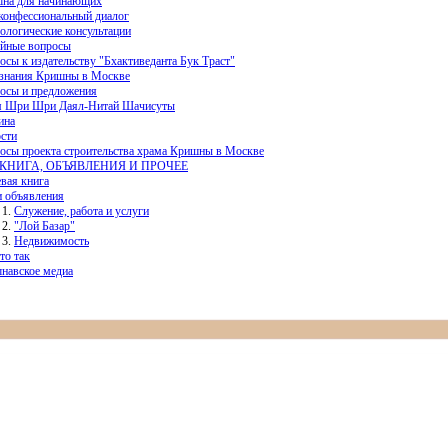
на для начинающих
онфессиональный диалог
ологические консультации
йные вопросы
осы к издательству "Бхактиведанта Бук Траст"
знания Кришны в Москве
осы и предложения
 Шри Шри Даял-Нитай Шачисуты
ина
сти
осы проекта строительства храма Кришны в Москве
КНИГА, ОБЪЯВЛЕНИЯ И ПРОЧЕЕ
евая книга
 объявления
Служение, работа и услуги
"Лой Базар"
Недвижимость
то так
навское медиа