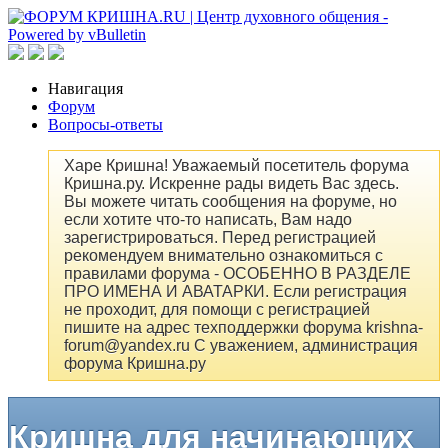
Навигация
Форум
Вопросы-ответы
Харе Кришна! Уважаемый посетитель форума
Кришна.ру. Искренне рады видеть Вас здесь.
Вы можете читать сообщения на форуме, но
если хотите что-то написать, Вам надо
зарегистрироваться. Перед регистрацией
рекомендуем внимательно ознакомиться с
правилами форума - ОСОБЕННО В РАЗДЕЛЕ
ПРО ИМЕНА И АВАТАРКИ. Если регистрация
не проходит, для помощи с регистрацией
пишите на адрес техподдержки форума krishna-
forum@yandex.ru С уважением, администрация
форума Кришна.ру
Кришна для начинающих