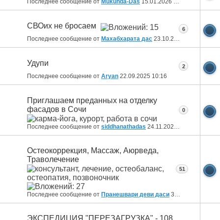
Последнее сообщение от
Mukunda-Das
15.01.2026
01:13
СВОих не бросаем
6
Последнее сообщение от
Махабхарата дас
23.10.2025
13:08
Удупи
2
Последнее сообщение от
Aryan
22.09.2025
10:16
Приглашаем преданных на отделку
фасадов в Сочи
0
Последнее сообщение от
siddhanathadas
24.11.2024
10:30
Остеокоррекция, Массаж, Аюрведа,
Траволечение
51
Последнее сообщение от
Пранешвари деви даси
30.04.2024
13:18
ЭКСПЕДИЦИЯ "ПЕРЕЗАГРУЗКА" - 108