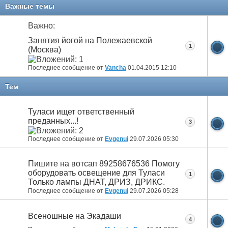
11
12
13
14
15
16
17
Важные темы
Важно:
Занятия йогой на Полежаевской
1
(Москва)
Последнее сообщение от
Vancha
01.04.2015
12:10
Тем
Туласи ищет ответственный
преданных...!
3
Последнее сообщение от
Evgenui
29.07.2026
05:30
Пишите на вотсап 89258676536 Помогу
оборудовать освещение для Туласи
1
Только лампы ДНАТ, ДРИЗ, ДРИКС.
Последнее сообщение от
Evgenui
29.07.2026
05:28
Всеношные на Экадаши
4