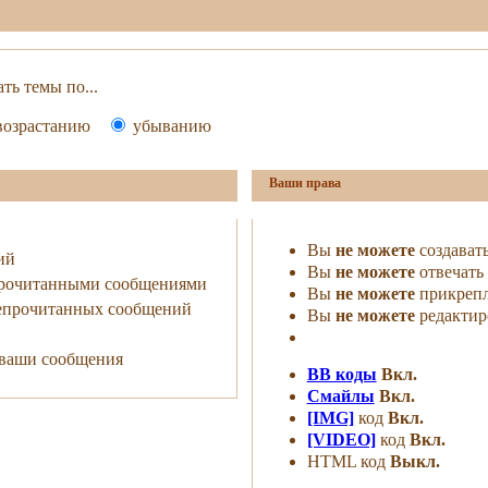
ть темы по...
озрастанию
убыванию
Ваши права
Вы
не можете
создават
ий
Вы
не можете
отвечать 
прочитанными сообщениями
Вы
не можете
прикрепл
непрочитанных сообщений
Вы
не можете
редактир
ь ваши сообщения
BB коды
Вкл.
Смайлы
Вкл.
[IMG]
код
Вкл.
[VIDEO]
код
Вкл.
HTML код
Выкл.