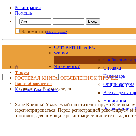
Регистрация
Помощь
Запомнить?
Забыли пароль?
Сайт КРИШНА.RU
Форум
Сообщения за д
Что нового?
Справка
Форум
Календарь
ГОСТЕВАЯ КНИГА, ОБЪЯВЛЕНИЯ И ПРОЧЕЕ
Ваши объявления
Опции форума
Служение, работа и услуги
Расширенный поиск
Все разделы п
Навигация
Харе Кришна! Уважаемый посетитель форума Кришна.ру. И
Руководство са
зарегистрироваться. Перед регистрацией рекомендуе
проходит, для помощи с регистрацией пишите на адрес 