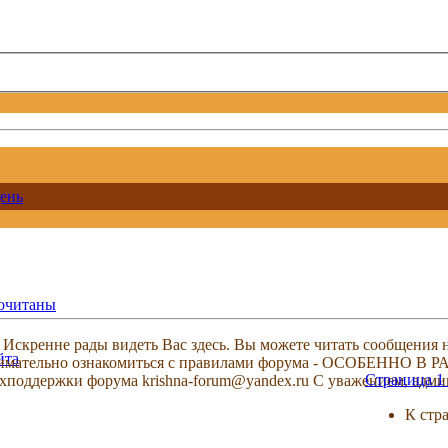
ень
рочитаны
скренне рады видеть Вас здесь. Вы можете читать сообщения на
йта
м внимательно ознакомиться с правилами форума - ОСОБЕННО
Страница 1 
техподдержки форума krishna-forum@yandex.ru С уважением, ад
К стр