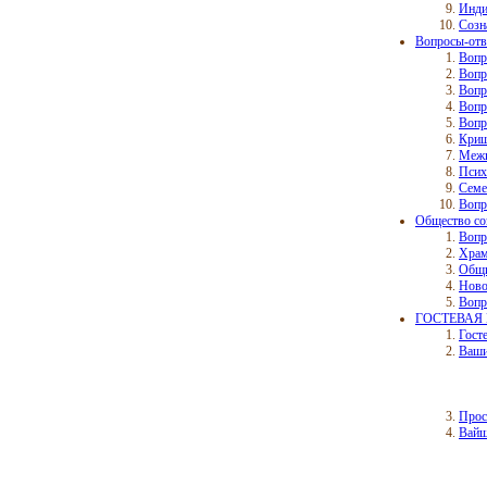
Инд
Созн
Вопросы-отв
Вопр
Вопр
Вопр
Вопр
Вопр
Криш
Межк
Псих
Семе
Вопр
Общество со
Вопр
Храм
Общ
Ново
Вопр
ГОСТЕВАЯ 
Гост
Ваши
Прос
Вайш