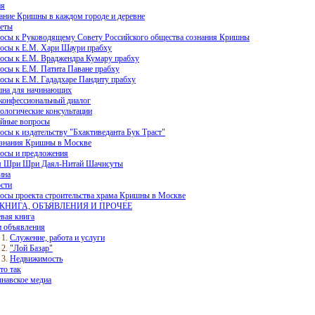
ия
ание Кришны в каждом городе и деревне
еты
осы к Руководящему Совету Российского общества сознания Кришны
осы к Е.М. Хари Шаури прабху
осы к Е.М. Враджендра Кумару прабху
осы к Е.М. Патита Паване прабху
осы к Е.М. Гададхаре Пандиту прабху
на для начинающих
онфессиональный диалог
ологические консультации
йные вопросы
осы к издательству "Бхактиведанта Бук Траст"
знания Кришны в Москве
осы и предложения
 Шри Шри Даял-Нитай Шачисуты
ина
сти
осы проекта строительства храма Кришны в Москве
КНИГА, ОБЪЯВЛЕНИЯ И ПРОЧЕЕ
евая книга
 объявления
Служение, работа и услуги
"Лой Базар"
Недвижимость
то так
навское медиа