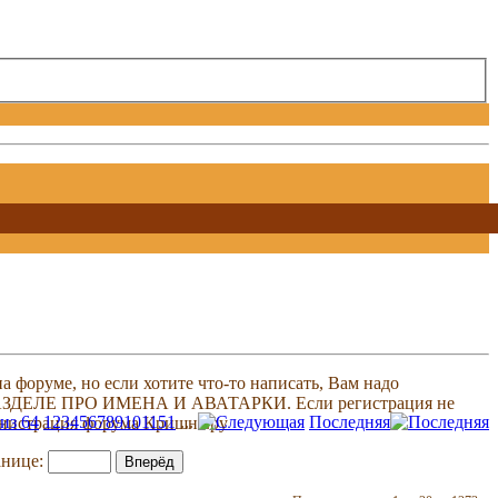
 форуме, но если хотите что-то написать, Вам надо
 В РАЗДЕЛЕ ПРО ИМЕНА И АВАТАРКИ. Если регистрация не
из 64
1
2
3
4
5
6
7
8
9
10
11
51
...
Последняя
министрация форума Кришна.ру
анице: