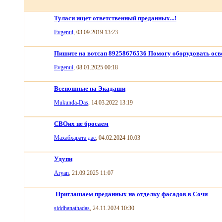
Туласи ищет ответственный преданных...!
Evgenui
, 03.09.2019 13:23
Пишите на вотсап 89258676536 Помогу оборудовать ос
Evgenui
, 08.01.2025 00:18
Всеношные на Экадаши
Mukunda-Das
, 14.03.2022 13:19
СВОих не бросаем
Махабхарата дас
, 04.02.2024 10:03
Удупи
Aryan
, 21.09.2025 11:07
Приглашаем преданных на отделку фасадов в Сочи
siddhanathadas
, 24.11.2024 10:30