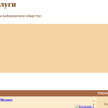
слуги
ом вайшнавском обществе
Ответов
(Москва)
Пр