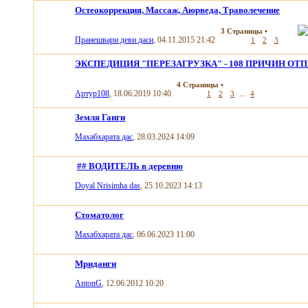
Остеокоррекция, Массаж, Аюрведа, Траволечение
3 Страницы
•
Пранешвари деви даси
, 04.11.2015 21:42
1
2
3
ЭКСПЕДИЦИЯ "ПЕРЕЗАГРУЗКА" - 108 ПРИЧИН ОТ
4 Страницы
•
Артур108
, 18.06.2019 10:40
...
1
2
3
4
Земля Ганги
Махабхарата дас
, 28.03.2024 14:09
## ВОДИТЕЛЬ в деревню
Doyal Nrisimha das
, 25.10.2023 14:13
Стоматолог
Махабхарата дас
, 06.06.2023 11:00
Мриданги
AntonG
, 12.06.2012 10:20