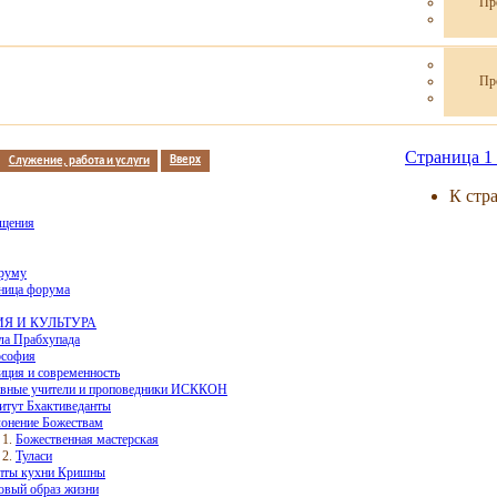
Пр
Пр
Страница 1 
Служение, работа и услуги
Вверх
К стр
бщения
руму
аница форума
Я И КУЛЬТУРА
а Прабхупада
софия
иция и современность
вные учители и проповедники ИСККОН
итут Бхактиведанты
онение Божествам
Божественная мастерская
Туласи
пты кухни Кришны
овый образ жизни