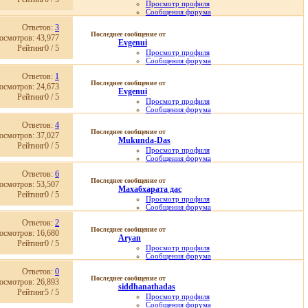
Просмотр профиля
Сообщения форума
Личное сообщение
Ответов:
3
Записи в дневнике
Последнее сообщение от
Просмотр статей
осмотров: 43,977
Evgenui
01.04.2015,
12:10
Рейтинг0 / 5
Просмотр профиля
Сообщения форума
Личное сообщение
Ответов:
1
Записи в дневнике
Последнее сообщение от
Просмотр статей
осмотров: 24,673
Evgenui
29.07.2026,
05:30
Рейтинг0 / 5
Просмотр профиля
Сообщения форума
Личное сообщение
Ответов:
4
Записи в дневнике
Последнее сообщение от
Просмотр статей
осмотров: 37,027
Mukunda-Das
29.07.2026,
05:28
Рейтинг0 / 5
Просмотр профиля
Сообщения форума
Личное сообщение
Ответов:
6
Записи в дневнике
Последнее сообщение от
Просмотр статей
осмотров: 53,507
Махабхарата дас
15.01.2026,
01:13
Рейтинг0 / 5
Просмотр профиля
Сообщения форума
Личное сообщение
Ответов:
2
Записи в дневнике
Последнее сообщение от
Просмотр статей
осмотров: 16,680
Aryan
23.10.2025,
13:08
Рейтинг0 / 5
Просмотр профиля
Сообщения форума
Личное сообщение
Ответов:
0
Записи в дневнике
Последнее сообщение от
Просмотр статей
осмотров: 26,893
siddhanathadas
22.09.2025,
10:16
Рейтинг5 / 5
Просмотр профиля
Сообщения форума