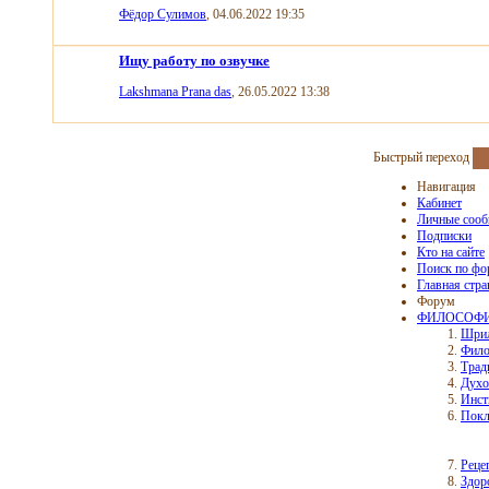
Фёдор Сулимов
, 04.06.2022 19:35
Ищу работу по озвучке
Lakshmana Prana das
, 26.05.2022 13:38
Быстрый переход
Навигация
Кабинет
Личные соо
Подписки
Кто на сайте
Поиск по фо
Главная стр
Форум
ФИЛОСОФИ
Шрил
Фило
Трад
Духо
Инст
Покл
Реце
Здор