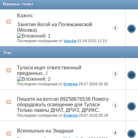
11
12
13
14
15
16
17
Важные темы
Важно:
Занятия йогой на Полежаевской
1
(Москва)
Последнее сообщение от
Vancha
01.04.2015
12:10
Тем
Туласи ищет ответственный
преданных...!
3
Последнее сообщение от
Evgenui
29.07.2026
05:30
Пишите на вотсап 89258676536 Помогу
оборудовать освещение для Туласи
1
Только лампы ДНАТ, ДРИЗ, ДРИКС.
Последнее сообщение от
Evgenui
29.07.2026
05:28
Всеношные на Экадаши
4