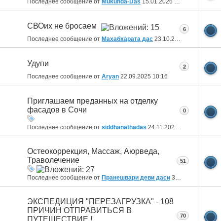
Последнее сообщение от
Mukunda-Das
15.01.2026
01:13
СВОих не бросаем
6
Последнее сообщение от
Махабхарата дас
23.10.2025
13:08
Удупи
2
Последнее сообщение от
Aryan
22.09.2025
10:16
Приглашаем преданных на отделку
фасадов в Сочи
0
Последнее сообщение от
siddhanathadas
24.11.2024
10:30
Остеокоррекция, Массаж, Аюрведа,
Траволечение
51
Последнее сообщение от
Пранешвари деви даси
30.04.2024
13:18
ЭКСПЕДИЦИЯ "ПЕРЕЗАГРУЗКА" - 108
ПРИЧИН ОТПРАВИТЬСЯ В
70
ПУТЕШЕСТВИЕ !