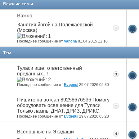
11
12
13
14
15
16
17
Важные темы
Важно:
Занятия йогой на Полежаевской
1
(Москва)
Последнее сообщение от
Vancha
01.04.2015
12:10
Тем
Туласи ищет ответственный
преданных...!
3
Последнее сообщение от
Evgenui
29.07.2026
05:30
Пишите на вотсап 89258676536 Помогу
оборудовать освещение для Туласи
1
Только лампы ДНАТ, ДРИЗ, ДРИКС.
Последнее сообщение от
Evgenui
29.07.2026
05:28
Всеношные на Экадаши
4