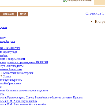
Страница 1 
"Лой Базар"
Вверх
К стр
бщения
руму
аница форума
Я И КУЛЬТУРА
а Прабхупада
софия
иция и современность
вные учители и проповедники ИСККОН
итут Бхактиведанты
онение Божествам
Божественная мастерская
Туласи
пты кухни Кришны
овый образ жизни
ия
ание Кришны в каждом городе и деревне
еты
осы к Руководящему Совету Российского общества сознания Кришны
осы к Е.М. Хари Шаури прабху
осы к Е.М. Враджендра Кумару прабху