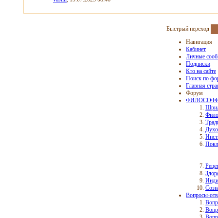
Быстрый переход
Навигация
Кабинет
Личные соо
Подписки
Кто на сайте
Поиск по фо
Главная стр
Форум
ФИЛОСОФИ
Шрил
Фило
Трад
Духо
Инст
Покл
Реце
Здор
Инд
Созн
Вопросы-отв
Вопр
Вопр
Вопр