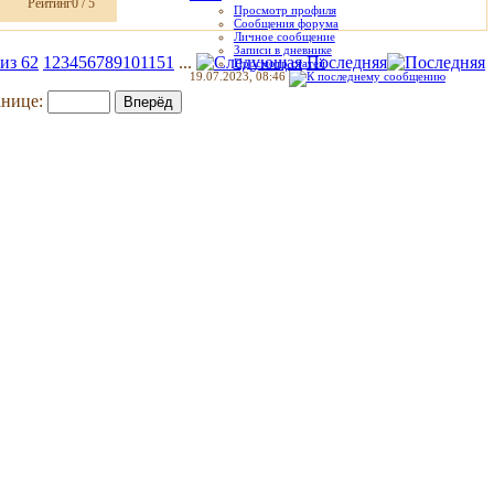
Рейтинг0 / 5
Просмотр профиля
Сообщения форума
Личное сообщение
Записи в дневнике
из 62
1
2
3
4
5
6
7
8
9
10
11
51
...
Последняя
Просмотр статей
19.07.2023,
08:46
анице: