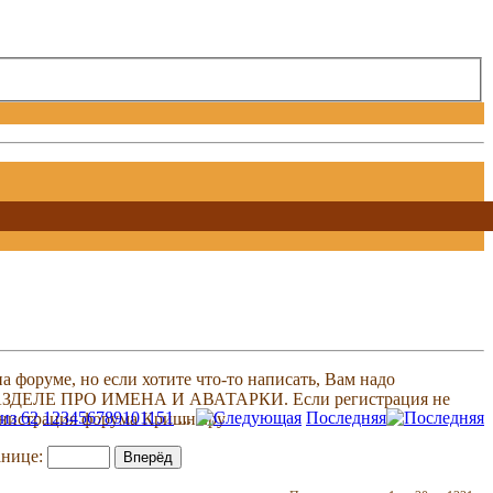
 форуме, но если хотите что-то написать, Вам надо
 В РАЗДЕЛЕ ПРО ИМЕНА И АВАТАРКИ. Если регистрация не
из 62
1
2
3
4
5
6
7
8
9
10
11
51
...
Последняя
министрация форума Кришна.ру
анице: