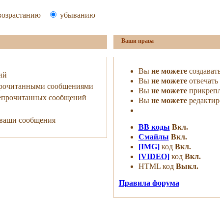
озрастанию
убыванию
Ваши права
Вы
не можете
создават
ий
Вы
не можете
отвечать 
прочитанными сообщениями
Вы
не можете
прикрепл
непрочитанных сообщений
Вы
не можете
редактир
ь ваши сообщения
BB коды
Вкл.
Смайлы
Вкл.
[IMG]
код
Вкл.
[VIDEO]
код
Вкл.
HTML код
Выкл.
Правила форума