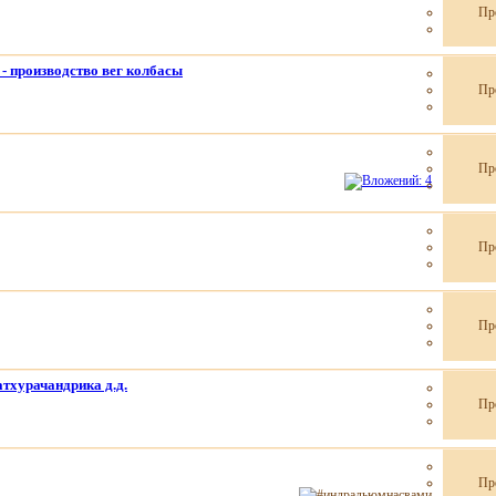
Пр
- производство вег колбасы
Пр
Пр
Пр
Пр
тхурачандрика д.д.
Пр
Пр