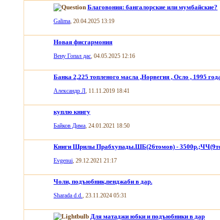
Благовония: бангалорские или мумбайские?
Galima
, 20.04.2025 13:19
Новая фисгармония
Вену Гопал дас
, 04.05.2025 12:16
Банка 2,225 топленого масла ,Норвегия , Осло , 1995 го
Александр Л
, 11.11.2019 18:41
куплю книгу
Байков Дима
, 24.01.2021 18:50
Книги Шрилы Прабхупады.ШБ(26томов) - 3500р.;ЧЧ(9то
Evgenui
, 29.12.2021 21:17
Чоли, подъюбник,пенджаби в дар.
Sharada d.d.
, 23.11.2024 05:31
Для матаджи юбки и подъюбники в дар