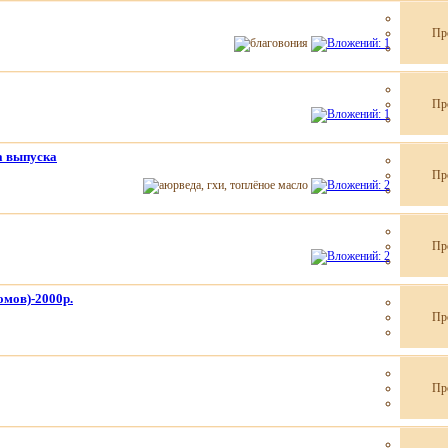
Пр
Пр
да выпуска
Пр
Пр
мов)-2000р.
Пр
Пр