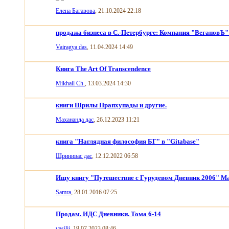
Елена Багавова
, 21.10.2024 22:18
продажа бизнеса в С.-Петербурге: Компания "ВегановЪ" 
Vairagya das
, 11.04.2024 14:49
Книга The Art Of Transcendence
Mikhail Ch.
, 13.03.2024 14:30
книги Шрилы Прапхупады и другие.
Махананда дас
, 26.12.2023 11:21
книга "Наглядная философия БГ" в "Gitabase"
Шринивас дас
, 12.12.2022 06:58
Ищу книгу "Путешествие с Гурудевом Дневник 2006" Ма
Samra
, 28.01.2016 07:25
Продам. ИДС Дневники. Тома 6-14
vasilii
, 19.07.2023 08:46