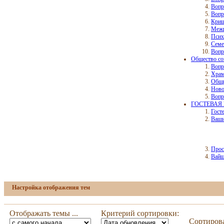
Вопр
Вопр
Криш
Межк
Псих
Семе
Вопр
Общество со
Вопр
Храм
Общ
Ново
Вопр
ГОСТЕВАЯ 
Гост
Ваши
Прос
Вайш
Настройка отображения тем
Отображать темы ...
Критерий сортировки:
Сортирова