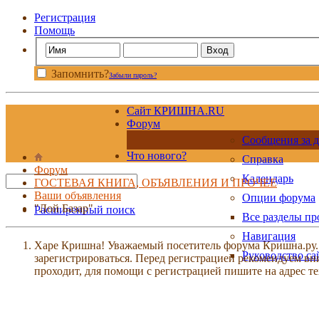
Регистрация
Помощь
Запомнить?
Забыли пароль?
Сайт КРИШНА.RU
Форум
Сообщения за д
Что нового?
Справка
Форум
Календарь
ГОСТЕВАЯ КНИГА, ОБЪЯВЛЕНИЯ И ПРОЧЕЕ
Ваши объявления
Опции форума
"Лой Базар"
Расширенный поиск
Все разделы п
Навигация
Харе Кришна! Уважаемый посетитель форума Кришна.ру. И
Руководство са
зарегистрироваться. Перед регистрацией рекомендуе
проходит, для помощи с регистрацией пишите на адрес 