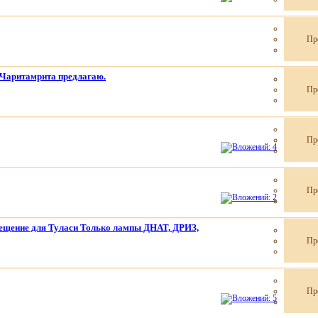
Пр
Чаритамрита предлагаю.
Пр
Пр
Пр
вещение для Туласи Только лампы ДНАТ, ДРИЗ,
Пр
Пр