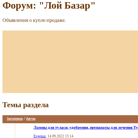
Форум:
"Лой Базар"
Объявления о купле-продаже.
Темы раздела
Заголовок
/
Автор
Лампы для туласи, удобрения, препараты для лечения Ту
Evgenui
, 14.09.2022 15:14