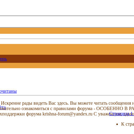
ень
рочитаны
скренне рады видеть Вас здесь. Вы можете читать сообщения на
йта
м внимательно ознакомиться с правилами форума - ОСОБЕННО
Страница 1 
техподдержки форума krishna-forum@yandex.ru С уважением, ад
К стр