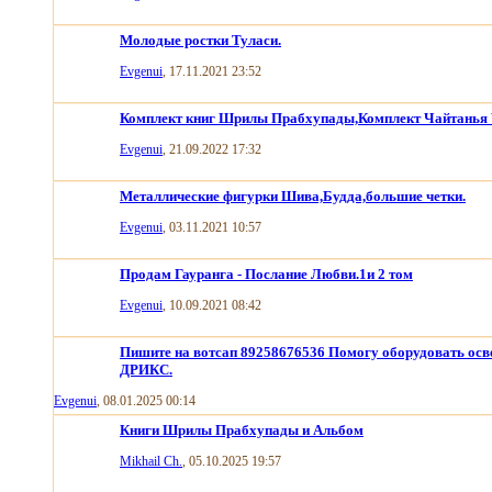
Молодые ростки Туласи.
Evgenui
, 17.11.2021 23:52
Комплект книг Шрилы Прабхупады,Комплект Чайтанья 
Evgenui
, 21.09.2022 17:32
Металлические фигурки Шива,Будда,большие четки.
Evgenui
, 03.11.2021 10:57
Продам Гауранга - Послание Любви.1и 2 том
Evgenui
, 10.09.2021 08:42
Пишите на вотсап 89258676536 Помогу оборудовать ос
ДРИКС.
Evgenui
, 08.01.2025 00:14
Книги Шрилы Прабхупады и Альбом
Mikhail Ch.
, 05.10.2025 19:57