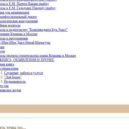
осы к Е.М. Патита Паване прабху
осы к Е.М. Гададхаре Пандиту прабху
на для начинающих
онфессиональный диалог
ологические консультации
йные вопросы
осы к издательству "Бхактиведанта Бук Траст"
знания Кришны в Москве
осы и предложения
 Шри Шри Даял-Нитай Шачисуты
ина
сти
осы проекта строительства храма Кришны в Москве
КНИГА, ОБЪЯВЛЕНИЯ И ПРОЧЕЕ
евая книга
 объявления
Служение, работа и услуги
"Лой Базар"
Недвижимость
то так
навское медиа
ть темы по...