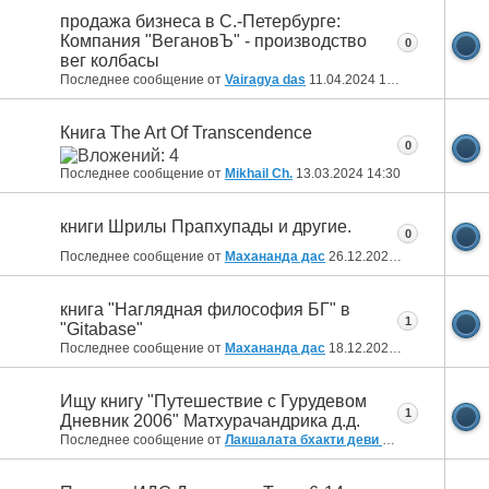
продажа бизнеса в С.-Петербурге:
Компания "ВегановЪ" - производство
0
вег колбасы
Последнее сообщение от
Vairagya das
11.04.2024
14:49
Книга The Art Of Transcendence
0
Последнее сообщение от
Mikhail Ch.
13.03.2024
14:30
книги Шрилы Прапхупады и другие.
0
Последнее сообщение от
Махананда дас
26.12.2023
11:21
книга "Наглядная философия БГ" в
1
"Gitabase"
Последнее сообщение от
Махананда дас
18.12.2023
09:52
Ищу книгу "Путешествие с Гурудевом
1
Дневник 2006" Матхурачандрика д.д.
Последнее сообщение от
Лакшалата бхакти деви даси
29.09.2023