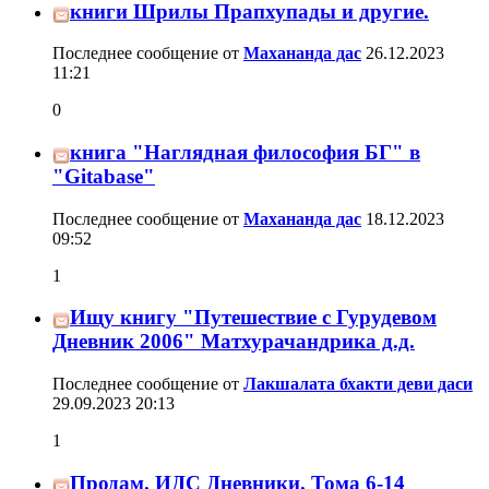
книги Шрилы Прапхупады и другие.
Последнее сообщение от
Махананда дас
26.12.2023
11:21
0
книга "Наглядная философия БГ" в
"Gitabase"
Последнее сообщение от
Махананда дас
18.12.2023
09:52
1
Ищу книгу "Путешествие с Гурудевом
Дневник 2006" Матхурачандрика д.д.
Последнее сообщение от
Лакшалата бхакти деви даси
29.09.2023
20:13
1
Продам. ИДС Дневники. Тома 6-14