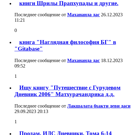
книги Шрилы Прапхупады и другие.
Последнее сообщение от
Махананда дас
26.12.2023
11:21
0
книга "Наглядная философия БГ" в
"Gitabase"
Последнее сообщение от
Махананда дас
18.12.2023
09:52
1
Ищу книгу "Путешествие с Гурудевом
Дневник 2006" Матхурачандрика д.д.
Последнее сообщение от
Лакшалата бхакти деви даси
29.09.2023
20:13
1
Продам. ИДС Дневники. Тома 6-14