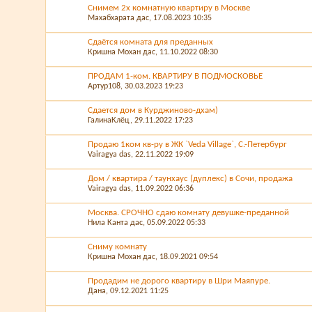
Снимем 2х комнатную квартиру в Москве
Махабхарата дас
, 17.08.2023 10:35
Сдаётся комната для преданных
Кришна Мохан дас
, 11.10.2022 08:30
ПРОДАМ 1-ком. КВАРТИРУ В ПОДМОСКОВЬЕ
Артур108
, 30.03.2023 19:23
Сдается дом в Курджиново-дхам)
ГалинаКлёц
, 29.11.2022 17:23
Продаю 1ком кв-ру в ЖК `Veda Village`, С.-Петербург
Vairagya das
, 22.11.2022 19:09
Дом / квартира / таунхаус (дуплекс) в Сочи, продажа
Vairagya das
, 11.09.2022 06:36
Москва. СРОЧНО сдаю комнату девушке-преданной
Нила Канта дас
, 05.09.2022 05:33
Сниму комнату
Кришна Мохан дас
, 18.09.2021 09:54
Продадим не дорого квартиру в Шри Маяпуре.
Дана
, 09.12.2021 11:25