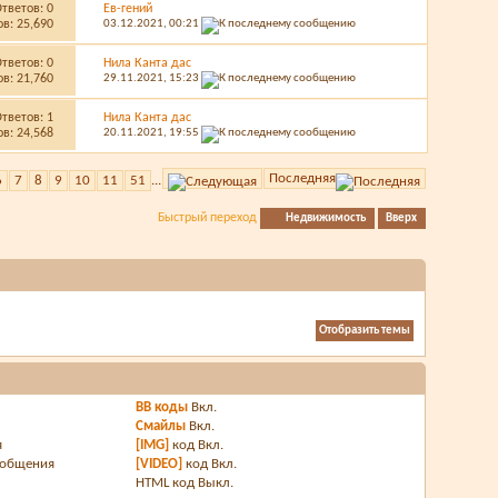
Ответов:
0
Ев-гений
в: 25,690
03.12.2021,
00:21
Ответов:
0
Нила Канта дас
в: 21,760
29.11.2021,
15:23
Ответов:
1
Нила Канта дас
в: 24,568
20.11.2021,
19:55
Последняя
6
7
8
9
10
11
51
...
Быстрый переход
Недвижимость
Вверх
BB коды
Вкл.
Смайлы
Вкл.
я
[IMG]
код
Вкл.
ообщения
[VIDEO]
код
Вкл.
HTML код
Выкл.