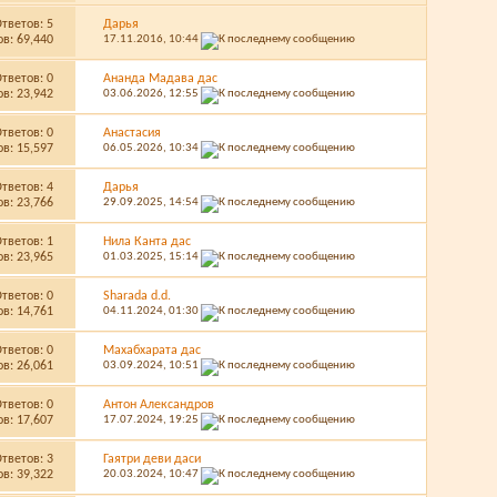
Ответов:
5
Дарья
в: 69,440
17.11.2016,
10:44
Ответов:
0
Ананда Мадава дас
в: 23,942
03.06.2026,
12:55
Ответов:
0
Анастасия
в: 15,597
06.05.2026,
10:34
Ответов:
4
Дарья
в: 23,766
29.09.2025,
14:54
Ответов:
1
Нила Канта дас
в: 23,965
01.03.2025,
15:14
Ответов:
0
Sharada d.d.
в: 14,761
04.11.2024,
01:30
Ответов:
0
Махабхарата дас
в: 26,061
03.09.2024,
10:51
Ответов:
0
Антон Александров
в: 17,607
17.07.2024,
19:25
Ответов:
3
Гаятри деви даси
в: 39,322
20.03.2024,
10:47