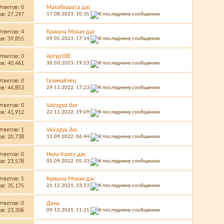
Ответов:
0
Махабхарата дас
в: 27,297
17.08.2023,
10:35
Ответов:
4
Кришна Мохан дас
в: 39,855
09.05.2023,
17:14
Ответов:
0
Артур108
в: 40,461
30.03.2023,
19:23
Ответов:
0
ГалинаКлёц
в: 44,853
29.11.2022,
17:23
Ответов:
0
Vairagya das
в: 41,912
22.11.2022,
19:09
Ответов:
1
Vairagya das
в: 20,738
11.09.2022,
06:44
Ответов:
0
Нила Канта дас
в: 23,578
05.09.2022,
05:33
Ответов:
5
Кришна Мохан дас
в: 35,175
21.12.2021,
23:23
Ответов:
0
Дана
в: 23,306
09.12.2021,
11:25