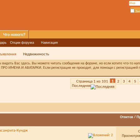
За
Что нового?
дарь
Опции форума
Навигация
ъявления
Недвижимость
видеть Вас здесь. Вы можете читать сообщения на форуме, но если хотите что-то на
ПРО ИМЕНА И АВАТАРКИ. Если регистрация не проходит, для помощи с регистрацией п
Страница 1 из 101
1
2
3
4
5
Последняя
Ответов
/
П
асамрита-Кундж
Просмотров