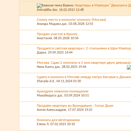
Важно:
Квартиры в Маяпуре "Джаланги Д
Aniruddha das
, 16.02.2015 12:48
Сниму место в комнате/ комнату (Москва)
Ананда Мадава дас
, 03.06.2026 12:55
Продам участок в Крыму
Анастасия
, 06.05.2026 10:34
Продается светлая квартира с 2 спальнями в Шри Маяпур
Дарья
, 29.09.2025 14:44
Москва. Сдаю 2 комнаты в 2 ком.квартире двум девушка
Нила Канта дас
, 28.02.2025 19:44
Сдается комната в Москве между метро Беговая и Динам
Sharada d.d.
, 04.11.2024 01:30
Арендуем нежилое помещение
Махабхарата дас
, 03.09.2024 10:51
Продаём квартиру во Вриндаване - Гопал Дхам
Антон Александров
, 17.07.2024 19:25
Комната для вегетарианки
Елена Л
, 07.02.2023 10:10