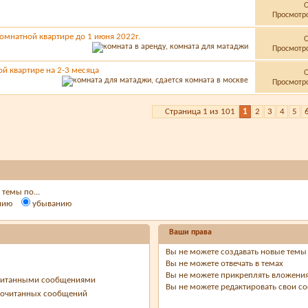
Просмотро
омнатной квартире до 1 июня 2022г.
Просмотро
й квартире на 2-3 месяца
Просмотро
Страница 1 из 101
1
2
3
4
5
темы по...
нию
убыванию
Ваши права
Вы
не можете
создавать новые темы
Вы
не можете
отвечать в темах
Вы
не можете
прикреплять вложени
очитанными сообщениями
Вы
не можете
редактировать свои с
рочитанных сообщений