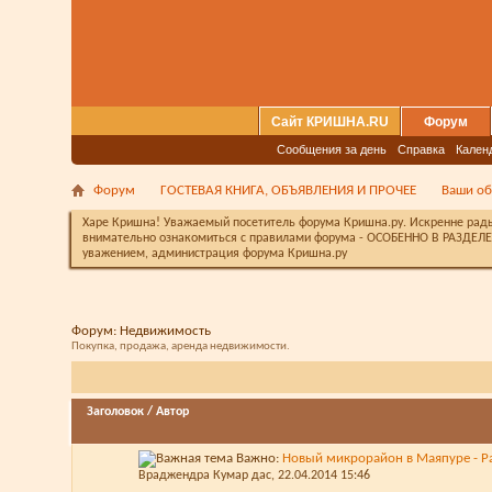
Сайт КРИШНА.RU
Форум
Сообщения за день
Справка
Кален
Форум
ГОСТЕВАЯ КНИГА, ОБЪЯВЛЕНИЯ И ПРОЧЕЕ
Ваши об
Харе Кришна! Уважаемый посетитель форума Кришна.ру. Искренне рады 
внимательно ознакомиться с правилами форума - ОСОБЕННО В РАЗДЕЛЕ 
уважением, администрация форума Кришна.ру
Форум:
Недвижимость
Покупка, продажа, аренда недвижимости.
Заголовок
/
Автор
Важно:
Новый микрорайон в Маяпуре - Р
Враджендра Кумар дас
, 22.04.2014 15:46