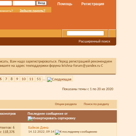
Помощь
Регистрация
Забыли пароль?
помнить?
Расширенный поиск
писать, Вам надо зарегистрироваться. Перед регистрацией рекомендуем
ишите на адрес техподдержки форума krishna-forum@yandex.ru С
6
7
8
9
10
11
51
...
Показаны темы с 1 по 20 из 2020
Опции раздела
Поиск по разделу
росмотров
Последнее сообщение от
Ответов:
6
Байков Дима
: 118,376
14.12.2022,
09:14