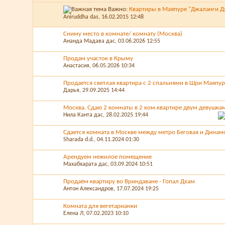
Важно:
Квартиры в Маяпуре "Джаланги Д
Aniruddha das
, 16.02.2015 12:48
Сниму место в комнате/ комнату (Москва)
Ананда Мадава дас
, 03.06.2026 12:55
Продам участок в Крыму
Анастасия
, 06.05.2026 10:34
Продается светлая квартира с 2 спальнями в Шри Маяпур
Дарья
, 29.09.2025 14:44
Москва. Сдаю 2 комнаты в 2 ком.квартире двум девушка
Нила Канта дас
, 28.02.2025 19:44
Сдается комната в Москве между метро Беговая и Динам
Sharada d.d.
, 04.11.2024 01:30
Арендуем нежилое помещение
Махабхарата дас
, 03.09.2024 10:51
Продаём квартиру во Вриндаване - Гопал Дхам
Антон Александров
, 17.07.2024 19:25
Комната для вегетарианки
Елена Л
, 07.02.2023 10:10