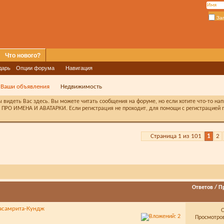
За
Что нового?
дарь
Опции форума
Навигация
Ваши объявления
Недвижимость
видеть Вас здесь. Вы можете читать сообщения на форуме, но если хотите что-то на
ПРО ИМЕНА И АВАТАРКИ. Если регистрация не проходит, для помощи с регистрацией п
Страница 1 из 101
1
2
Ответов
/
П
асамрита-Кундж
Просмотров