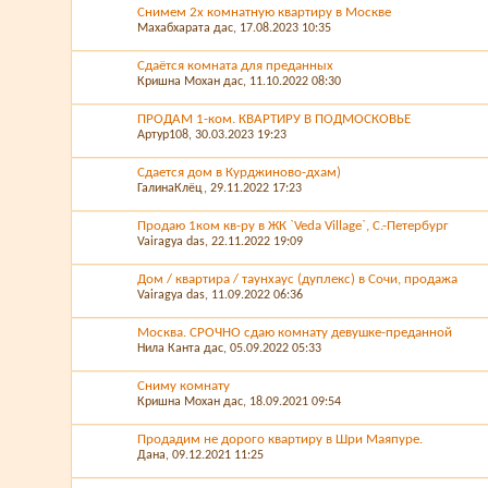
Снимем 2х комнатную квартиру в Москве
Махабхарата дас
, 17.08.2023 10:35
Сдаётся комната для преданных
Кришна Мохан дас
, 11.10.2022 08:30
ПРОДАМ 1-ком. КВАРТИРУ В ПОДМОСКОВЬЕ
Артур108
, 30.03.2023 19:23
Сдается дом в Курджиново-дхам)
ГалинаКлёц
, 29.11.2022 17:23
Продаю 1ком кв-ру в ЖК `Veda Village`, С.-Петербург
Vairagya das
, 22.11.2022 19:09
Дом / квартира / таунхаус (дуплекс) в Сочи, продажа
Vairagya das
, 11.09.2022 06:36
Москва. СРОЧНО сдаю комнату девушке-преданной
Нила Канта дас
, 05.09.2022 05:33
Сниму комнату
Кришна Мохан дас
, 18.09.2021 09:54
Продадим не дорого квартиру в Шри Маяпуре.
Дана
, 09.12.2021 11:25