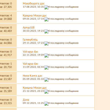
Ответов:
0
Махабхарата дас
в: 27,305
17.08.2023,
10:35
Ответов:
4
Кришна Мохан дас
в: 39,868
09.05.2023,
17:14
Ответов:
0
Артур108
в: 40,469
30.03.2023,
19:23
Ответов:
0
ГалинаКлёц
в: 44,866
29.11.2022,
17:23
Ответов:
0
Vairagya das
в: 41,917
22.11.2022,
19:09
Ответов:
1
Vairagya das
в: 20,750
11.09.2022,
06:44
Ответов:
0
Нила Канта дас
в: 23,587
05.09.2022,
05:33
Ответов:
5
Кришна Мохан дас
в: 35,189
21.12.2021,
23:23
Ответов:
0
Дана
в: 23,315
09.12.2021,
11:25