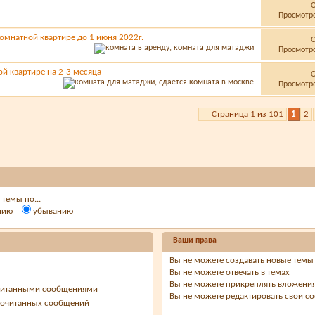
Просмотро
омнатной квартире до 1 июня 2022г.
Просмотро
й квартире на 2-3 месяца
Просмотро
Страница 1 из 101
1
2
темы по...
нию
убыванию
Ваши права
Вы
не можете
создавать новые темы
Вы
не можете
отвечать в темах
Вы
не можете
прикреплять вложени
очитанными сообщениями
Вы
не можете
редактировать свои с
рочитанных сообщений