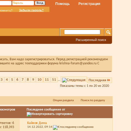
Помощь
Регистрация
Забыли пароль?
помнить?
Расширенный поиск
писать, Вам надо зарегистрироваться. Перед регистрацией рекомендуем
ишите на адрес техподдержки форума krishna-forum@yandex.ru С
3
4
5
6
7
8
9
10
11
51
...
Последняя
Показаны темы с 1 по 20 из 2020
Опции раздела
Поиск по разделу
росмотров
Последнее сообщение от
Ответов:
6
Байков Дима
: 118,393
14.12.2022,
09:14