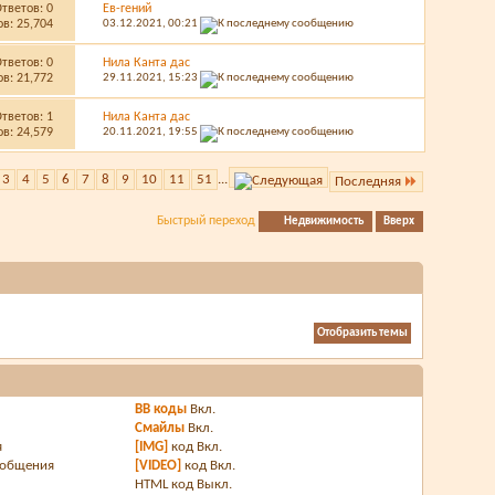
Ответов:
0
Ев-гений
в: 25,704
03.12.2021,
00:21
Ответов:
0
Нила Канта дас
в: 21,772
29.11.2021,
15:23
Ответов:
1
Нила Канта дас
в: 24,579
20.11.2021,
19:55
3
4
5
6
7
8
9
10
11
51
...
Последняя
Быстрый переход
Недвижимость
Вверх
BB коды
Вкл.
Смайлы
Вкл.
я
[IMG]
код
Вкл.
ообщения
[VIDEO]
код
Вкл.
HTML код
Выкл.