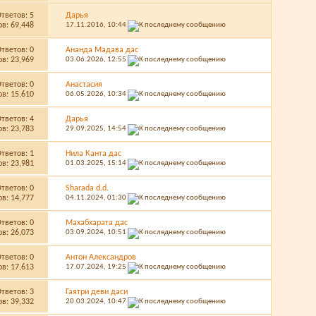
Ответов:
5
Дарья
в: 69,448
17.11.2016,
10:44
Ответов:
0
Ананда Мадава дас
в: 23,969
03.06.2026,
12:55
Ответов:
0
Анастасия
в: 15,610
06.05.2026,
10:34
Ответов:
4
Дарья
в: 23,783
29.09.2025,
14:54
Ответов:
1
Нила Канта дас
в: 23,981
01.03.2025,
15:14
Ответов:
0
Sharada d.d.
в: 14,777
04.11.2024,
01:30
Ответов:
0
Махабхарата дас
в: 26,073
03.09.2024,
10:51
Ответов:
0
Антон Александров
в: 17,613
17.07.2024,
19:25
Ответов:
3
Гаятри деви даси
в: 39,332
20.03.2024,
10:47