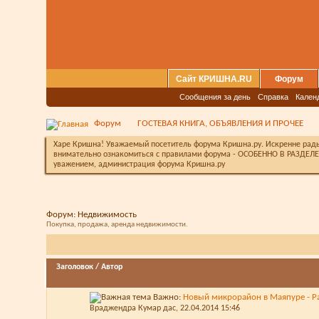
Сайт КРИШНА.RU
Форум
Сообщения за день
Справка
Кален
Форум
ГОСТЕВАЯ КНИГА, ОБЪЯВЛЕНИЯ И ПРОЧЕЕ
Харе Кришна! Уважаемый посетитель форума Кришна.ру. Искренне рады 
внимательно ознакомиться с правилами форума - ОСОБЕННО В РАЗДЕЛЕ 
уважением, администрация форума Кришна.ру
Форум:
Недвижимость
Покупка, продажа, аренда недвижимости.
Заголовок
/
Автор
Важно:
Новый микрорайон в Маяпуре - Р
Враджендра Кумар дас
, 22.04.2014 15:46