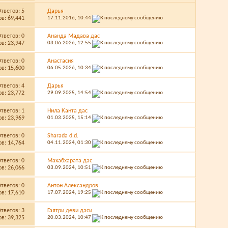
Ответов:
5
Дарья
в: 69,441
17.11.2016,
10:44
Ответов:
0
Ананда Мадава дас
в: 23,947
03.06.2026,
12:55
Ответов:
0
Анастасия
в: 15,600
06.05.2026,
10:34
Ответов:
4
Дарья
в: 23,772
29.09.2025,
14:54
Ответов:
1
Нила Канта дас
в: 23,969
01.03.2025,
15:14
Ответов:
0
Sharada d.d.
в: 14,764
04.11.2024,
01:30
Ответов:
0
Махабхарата дас
в: 26,066
03.09.2024,
10:51
Ответов:
0
Антон Александров
в: 17,610
17.07.2024,
19:25
Ответов:
3
Гаятри деви даси
в: 39,325
20.03.2024,
10:47