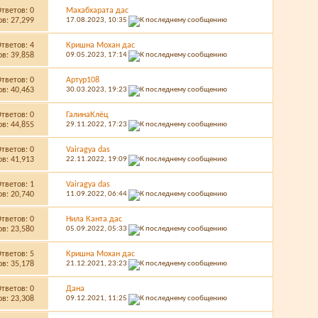
Ответов:
0
Махабхарата дас
в: 27,299
17.08.2023,
10:35
Ответов:
4
Кришна Мохан дас
в: 39,858
09.05.2023,
17:14
Ответов:
0
Артур108
в: 40,463
30.03.2023,
19:23
Ответов:
0
ГалинаКлёц
в: 44,855
29.11.2022,
17:23
Ответов:
0
Vairagya das
в: 41,913
22.11.2022,
19:09
Ответов:
1
Vairagya das
в: 20,740
11.09.2022,
06:44
Ответов:
0
Нила Канта дас
в: 23,580
05.09.2022,
05:33
Ответов:
5
Кришна Мохан дас
в: 35,178
21.12.2021,
23:23
Ответов:
0
Дана
в: 23,308
09.12.2021,
11:25