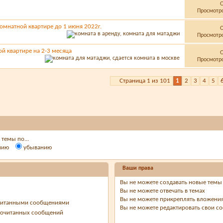
Просмотро
омнатной квартире до 1 июня 2022г.
Просмотро
й квартире на 2-3 месяца
Просмотро
Страница 1 из 101
1
2
3
4
5
темы по...
нию
убыванию
Ваши права
Вы
не можете
создавать новые темы
Вы
не можете
отвечать в темах
Вы
не можете
прикреплять вложени
очитанными сообщениями
Вы
не можете
редактировать свои с
рочитанных сообщений