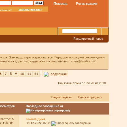
Помощь
Регистрация
Забыли пароль?
помнить?
Расширенный поиск
писать, Вам надо зарегистрироваться. Перед регистрацией рекомендуем
ишите на адрес техподдержки форума krishna-forum@yandex.ru С
6
7
8
9
10
11
51
...
Показаны темы с 1 по 20 из 2020
Опции раздела
Поиск по разделу
росмотров
Последнее сообщение от
Ответов:
6
Байков Дима
: 118,381
14.12.2022,
09:14