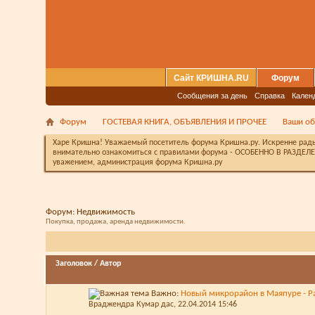
Сайт КРИШНА.RU
Форум
Сообщения за день
Справка
Кален
Форум
ГОСТЕВАЯ КНИГА, ОБЪЯВЛЕНИЯ И ПРОЧЕЕ
Ваши об
Харе Кришна! Уважаемый посетитель форума Кришна.ру. Искренне рады 
внимательно ознакомиться с правилами форума - ОСОБЕННО В РАЗДЕЛЕ 
уважением, администрация форума Кришна.ру
Форум:
Недвижимость
Покупка, продажа, аренда недвижимости.
Заголовок
/
Автор
Важно:
Новый микрорайон в Маяпуре - Р
Враджендра Кумар дас
, 22.04.2014 15:46