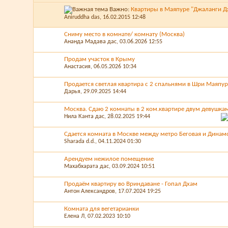
Важно:
Квартиры в Маяпуре "Джаланги Д
Aniruddha das
, 16.02.2015 12:48
Сниму место в комнате/ комнату (Москва)
Ананда Мадава дас
, 03.06.2026 12:55
Продам участок в Крыму
Анастасия
, 06.05.2026 10:34
Продается светлая квартира с 2 спальнями в Шри Маяпур
Дарья
, 29.09.2025 14:44
Москва. Сдаю 2 комнаты в 2 ком.квартире двум девушка
Нила Канта дас
, 28.02.2025 19:44
Сдается комната в Москве между метро Беговая и Динам
Sharada d.d.
, 04.11.2024 01:30
Арендуем нежилое помещение
Махабхарата дас
, 03.09.2024 10:51
Продаём квартиру во Вриндаване - Гопал Дхам
Антон Александров
, 17.07.2024 19:25
Комната для вегетарианки
Елена Л
, 07.02.2023 10:10