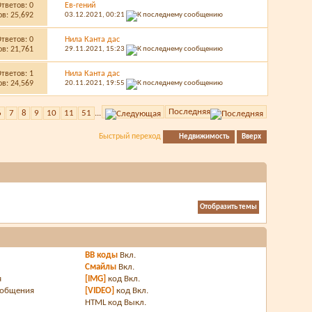
Ответов:
0
Ев-гений
в: 25,692
03.12.2021,
00:21
Ответов:
0
Нила Канта дас
в: 21,761
29.11.2021,
15:23
Ответов:
1
Нила Канта дас
в: 24,569
20.11.2021,
19:55
Последняя
6
7
8
9
10
11
51
...
Быстрый переход
Недвижимость
Вверх
BB коды
Вкл.
Смайлы
Вкл.
я
[IMG]
код
Вкл.
ообщения
[VIDEO]
код
Вкл.
HTML код
Выкл.