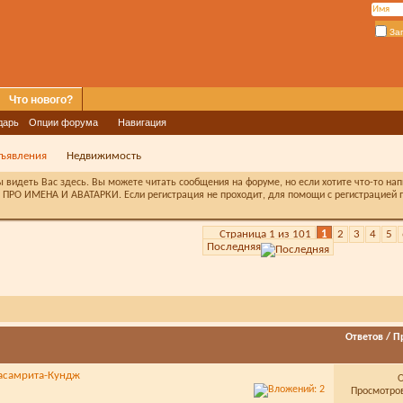
За
Что нового?
дарь
Опции форума
Навигация
ъявления
Недвижимость
видеть Вас здесь. Вы можете читать сообщения на форуме, но если хотите что-то на
ПРО ИМЕНА И АВАТАРКИ. Если регистрация не проходит, для помощи с регистрацией п
Страница 1 из 101
1
2
3
4
5
Последняя
Ответов
/
П
асамрита-Кундж
Просмотров