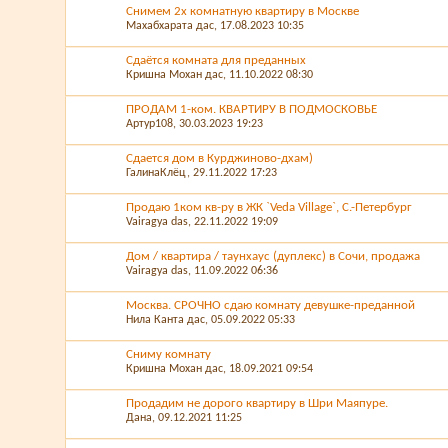
Снимем 2х комнатную квартиру в Москве
Махабхарата дас
, 17.08.2023 10:35
Сдаётся комната для преданных
Кришна Мохан дас
, 11.10.2022 08:30
ПРОДАМ 1-ком. КВАРТИРУ В ПОДМОСКОВЬЕ
Артур108
, 30.03.2023 19:23
Сдается дом в Курджиново-дхам)
ГалинаКлёц
, 29.11.2022 17:23
Продаю 1ком кв-ру в ЖК `Veda Village`, С.-Петербург
Vairagya das
, 22.11.2022 19:09
Дом / квартира / таунхаус (дуплекс) в Сочи, продажа
Vairagya das
, 11.09.2022 06:36
Москва. СРОЧНО сдаю комнату девушке-преданной
Нила Канта дас
, 05.09.2022 05:33
Сниму комнату
Кришна Мохан дас
, 18.09.2021 09:54
Продадим не дорого квартиру в Шри Маяпуре.
Дана
, 09.12.2021 11:25