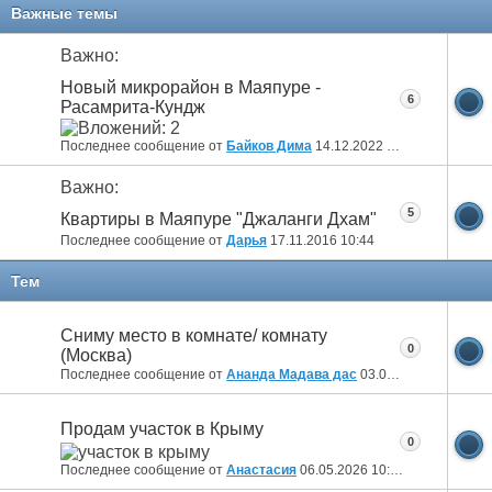
11
12
13
14
15
16
17
Важные темы
Важно:
Новый микрорайон в Маяпуре -
6
Расамрита-Кундж
Последнее сообщение от
Байков Дима
14.12.2022
09:14
Важно:
5
Квартиры в Маяпуре "Джаланги Дхам"
Последнее сообщение от
Дарья
17.11.2016
10:44
Тем
Сниму место в комнате/ комнату
0
(Москва)
Последнее сообщение от
Ананда Мадава дас
03.06.2026
12:55
Продам участок в Крыму
0
Последнее сообщение от
Анастасия
06.05.2026
10:34