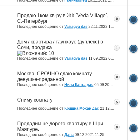
Последнее сообщение от
ГалинаКлёц
29.11.2022
17:23
Продаю 1ком кв-ру в ЖК `Veda Village`,
0
С.-Петербург
Последнее сообщение от
Vairagya das
22.11.2022
19:09
Дом / квартира / таунхаус (дуплекс) в
Сочи, продажа
1
Последнее сообщение от
Vairagya das
11.09.2022
06:44
Москва. СРОЧНО сдаю комнату
0
девушке-преданной
Последнее сообщение от
Нила Канта дас
05.09.2022
05:33
Сниму комнату
5
Последнее сообщение от
Кришна Мохан дас
21.12.2021
23:23
Продадим не дорого квартиру в Шри
0
Маяпуре.
Последнее сообщение от
Дана
09.12.2021
11:25