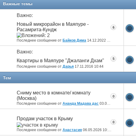
11
12
13
14
15
16
17
Важные темы
Важно:
Новый микрорайон в Маяпуре -
6
Расамрита-Кундж
Последнее сообщение от
Байков Дима
14.12.2022
09:14
Важно:
5
Квартиры в Маяпуре "Джаланги Дхам"
Последнее сообщение от
Дарья
17.11.2016
10:44
Тем
Сниму место в комнате/ комнату
0
(Москва)
Последнее сообщение от
Ананда Мадава дас
03.06.2026
12:55
Продам участок в Крыму
0
Последнее сообщение от
Анастасия
06.05.2026
10:34