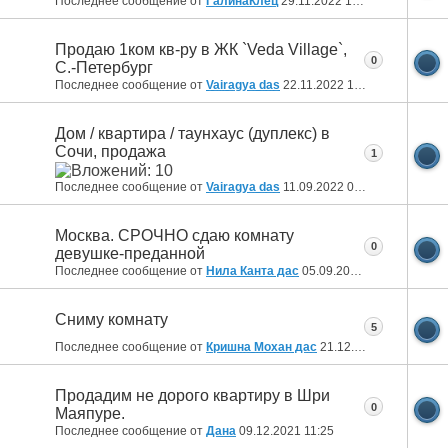
Последнее сообщение от
ГалинаКлёц
29.11.2022
17:23
Продаю 1ком кв-ру в ЖК `Veda Village`,
0
С.-Петербург
Последнее сообщение от
Vairagya das
22.11.2022
19:09
Дом / квартира / таунхаус (дуплекс) в
Сочи, продажа
1
Последнее сообщение от
Vairagya das
11.09.2022
06:44
Москва. СРОЧНО сдаю комнату
0
девушке-преданной
Последнее сообщение от
Нила Канта дас
05.09.2022
05:33
Сниму комнату
5
Последнее сообщение от
Кришна Мохан дас
21.12.2021
23:23
Продадим не дорого квартиру в Шри
0
Маяпуре.
Последнее сообщение от
Дана
09.12.2021
11:25