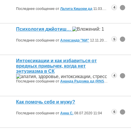
4
Последнее сообщение от
Лалита Кишори дд
11.03.2021
10:28
Психология джйотиш…
5
Последнее сообщение от
Александр "NИ"
12.11.2020
13:27
Интоксикации и как избавиться от
вредных привычек, когда нет
энтузиазма в СК
4
Последнее сообщение от
Ананда Радхика дд (RNS)
20.08.2020
15:
Как помочь себе и мужу?
6
Последнее сообщение от
Анна С.
08.07.2020
11:04