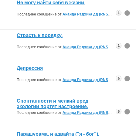
Не могу найти себя в жизни.
1
Последнее сообщение от
Ананда Радхика дд (RNS)
26.05.2020
19:
Страсть к порядку.
1
Последнее сообщение от
Ананда Радхика дд (RNS)
26.05.2020
17:
Депрессия
9
Последнее сообщение от
Ананда Радхика дд (RNS)
22.05.2020
17:
Спонтанности и мелкий вред
экологии портят настроение.
5
Последнее сообщение от
Ананда Радхика дд (RNS)
04.02.2020
22:
Парашурама, и адвайта ("я - бог").