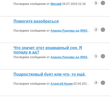
5
Последнее сообщение от
Митрий
26.07.2019
22:16
Помогите разобраться
2
Последнее сообщение от
Ананда Радхика дд (RNS)
25.07.2019
20:
Что значит этот кошмарный сон. Я
попаду в ад?
1
Последнее сообщение от
Ананда Радхика дд (RNS)
21.04.2019
21:
Подростковый бунт или что- то ещё.
4
Последнее сообщение от
Алексей Назин
02.04.2019
06:48