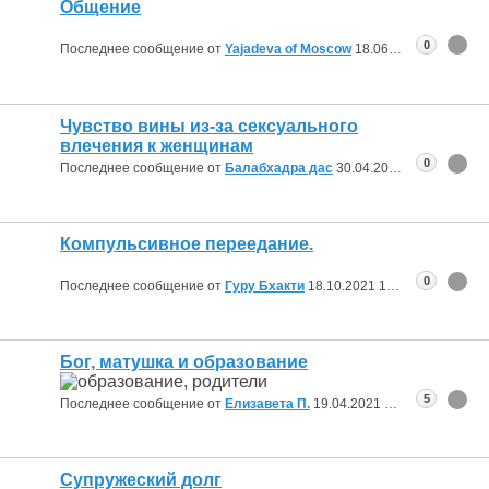
Общение
0
Последнее сообщение от
Yajadeva of Moscow
18.06.2026
18:46
Чувство вины из-за сексуального
влечения к женщинам
0
Последнее сообщение от
Балабхадра дас
30.04.2026
07:16
Компульсивное переедание.
0
Последнее сообщение от
Гуру Бхакти
18.10.2021
18:23
Бог, матушка и образование
5
Последнее сообщение от
Елизавета П.
19.04.2021
17:27
Супружеский долг