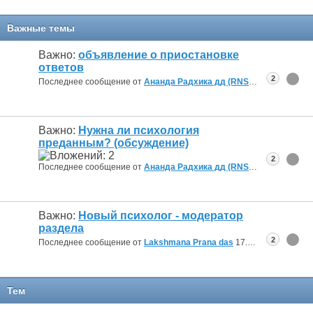
Важные темы
Важно:
объявление о приостановке
ответов
2
Последнее сообщение от
Ананда Радхика дд (RNS)
11.10.2019
11:
Важно:
Нужна ли психология
преданным? (обсуждение)
2
Последнее сообщение от
Ананда Радхика дд (RNS)
24.06.2019
19:
Важно:
Новый психолог - модератор
раздела
2
Последнее сообщение от
Lakshmana Prana das
17.04.2019
10:50
Тем