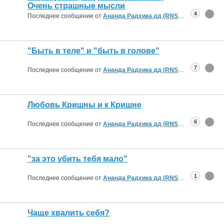
Очень страшные мысли
4
Последнее сообщение от
Ананда Радхика дд (RNS)
08.01.2020
18:
"Быть в теле" и "быть в голове"
7
Последнее сообщение от
Ананда Радхика дд (RNS)
18.09.2019
22:
Любовь Кришны и к Кришне
6
Последнее сообщение от
Ананда Радхика дд (RNS)
03.09.2019
16:
"за это убить тебя мало"
1
Последнее сообщение от
Ананда Радхика дд (RNS)
23.08.2019
17:
Чаще хвалить себя?