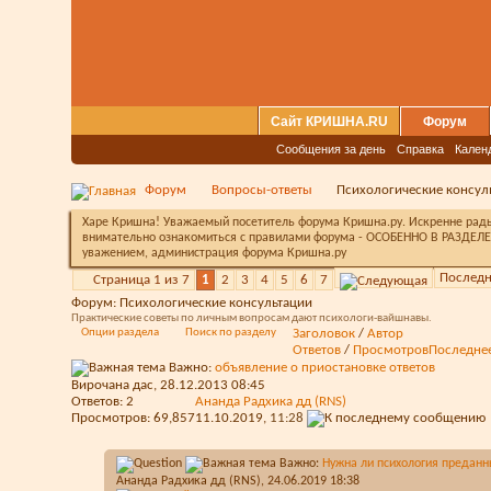
Сайт КРИШНА.RU
Форум
Сообщения за день
Справка
Кален
Форум
Вопросы-ответы
Психологические консул
Харе Кришна! Уважаемый посетитель форума Кришна.ру. Искренне рады 
внимательно ознакомиться с правилами форума - ОСОБЕННО В РАЗДЕЛЕ 
уважением, администрация форума Кришна.ру
Последн
Страница 1 из 7
1
2
3
4
5
6
7
Форум:
Психологические консультации
Практические советы по личным вопросам дают психологи-вайшнавы.
Опции раздела
Поиск по разделу
Заголовок
/
Автор
Ответов
/
Просмотров
Последне
Важно:
объявление о приостановке ответов
Вирочана дас
, 28.12.2013 08:45
Ответов:
2
Ананда Радхика дд (RNS)
Просмотров: 69,857
11.10.2019,
11:28
Важно:
Нужна ли психология предан
Ананда Радхика дд (RNS)
, 24.06.2019 18:38