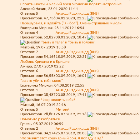
Спонтанности и мелкий вред экологии портят настроение.
Алексей Назин
, 23.01.2020 11:11
Ответов:
5
Ананда Радхика дд (RNS)
Просмотров: 47,736
04.02.2020,
22:25
Парашурама, и адвайта ("я - бог"). Очень страшные мысли
Екатерина Мирная
, 26.11.2019 16:54
Ответов:
4
Ананда Радхика дд (RNS)
Просмотров: 52,829
08.01.2020,
18:49
"Быть в теле" и "быть в голове"
Митрий
, 19.07.2019 13:58
Ответов:
7
Ананда Радхика дд (RNS)
Просмотров: 54,166
18.09.2019,
22:21
Любовь Кришны и к Кришне
Амира
, 27.07.2019 02:22
Ответов:
6
Ананда Радхика дд (RNS)
Просмотров: 56,558
03.09.2019,
16:01
"за это убить тебя мало"
Екатерина Мирная
, 04.08.2019 22:55
Ответов:
1
Ананда Радхика дд (RNS)
Просмотров: 38,487
23.08.2019,
17:41
Чаще хвалить себя?
Митрий
, 16.07.2019 22:16
Ответов:
5
Митрий
Просмотров: 28,801
26.07.2019,
22:16
Помогите разобраться
Гузель
, 08.07.2019 06:59
Ответов:
2
Ананда Радхика дд (RNS)
Просмотров: 34,274
25.07.2019,
20:03
Что значит этот кошмарный сон. Я попаду в ад?