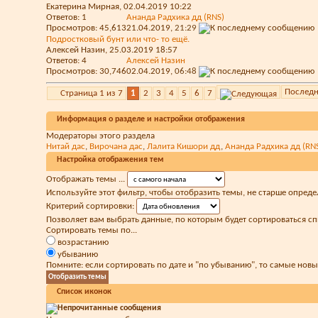
Екатерина Мирная
, 02.04.2019 10:22
Ответов:
1
Ананда Радхика дд (RNS)
Просмотров: 45,613
21.04.2019,
21:29
Подростковый бунт или что- то ещё.
Алексей Назин
, 25.03.2019 18:57
Ответов:
4
Алексей Назин
Просмотров: 30,746
02.04.2019,
06:48
Последн
Страница 1 из 7
1
2
3
4
5
6
7
Информация о разделе и настройки отображения
Модераторы этого раздела
Нитай дас
,
Вирочана дас
,
Лалита Кишори дд
,
Ананда Радхика дд (RN
Настройка отображения тем
Отображать темы ...
Используйте этот фильтр, чтобы отобразить темы, не старше опреде
Критерий сортировки:
Позволяет вам выбрать данные, по которым будет сортироваться сп
Сортировать темы по...
возрастанию
убыванию
Помните: если сортировать по дате и "по убыванию", то самые нов
Список иконок