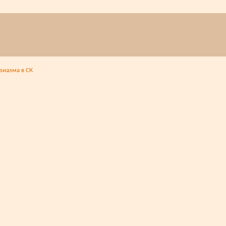
узиазма в СК