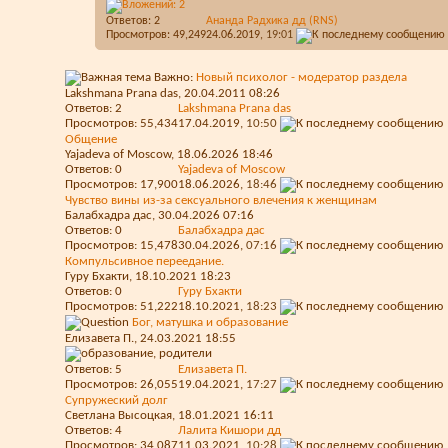
Ответов:
2
Ананда Радхика дд (RNS)
Просмотров: 49,249
24.06.2019,
19:01
Важно:
Новый психолог - модератор раздела
Lakshmana Prana das
, 20.04.2011 08:26
Ответов:
2
Lakshmana Prana das
Просмотров: 55,434
17.04.2019,
10:50
Общение
Yajadeva of Moscow
, 18.06.2026 18:46
Ответов:
0
Yajadeva of Moscow
Просмотров: 17,900
18.06.2026,
18:46
Чувство вины из-за сексуального влечения к женщинам
Балабхадра дас
, 30.04.2026 07:16
Ответов:
0
Балабхадра дас
Просмотров: 15,478
30.04.2026,
07:16
Компульсивное переедание.
Гуру Бхакти
, 18.10.2021 18:23
Ответов:
0
Гуру Бхакти
Просмотров: 51,222
18.10.2021,
18:23
Бог, матушка и образование
Елизавета П.
, 24.03.2021 18:55
Ответов:
5
Елизавета П.
Просмотров: 26,055
19.04.2021,
17:27
Супружеский долг
Светлана Высоцкая
, 18.01.2021 16:11
Ответов:
4
Лалита Кишори дд
Просмотров: 34,087
11.03.2021,
10:28