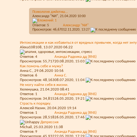
Психология джйотиш…
Александр "NИ"
, 21.04.2020 10:00
Ответов:
5
Александр "NИ"
Просмотров: 46,670
12.11.2020,
13:27
Интоксикации и как избавиться от вредных привычек, когда нет энт
Alexa108108
, 13.07.2020 06:22
Ответов:
4
Ананда Радхика дд (RNS)
Просмотров: 55,717
20.08.2020,
15:03
Как помочь себе и мужу?
Анна С.
, 29.06.2020 10:56
Ответов:
6
Анна С.
Просмотров: 48,163
08.07.2020,
11:04
Не могу найти себя в жизни.
Хеленушка
, 21.04.2020 08:41
Ответов:
1
Ананда Радхика дд (RNS)
Просмотров: 34,815
26.05.2020,
19:21
Страсть к порядку.
Алексей Назин
, 20.04.2020 19:14
Ответов:
1
Ананда Радхика дд (RNS)
Просмотров: 28,518
26.05.2020,
17:46
Депрессия
Michail
, 25.03.2020 11:38
Ответов:
9
Ананда Радхика дд (RNS)
Просмотров: 45,932
22.05.2020,
17:29