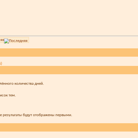
яя
S)
лённого количества дней.
исок тем.
ые результаты будут отображены первыми.