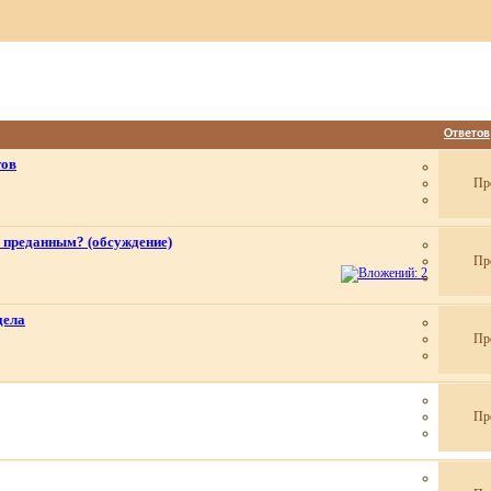
Ответов
тов
Пр
 преданным? (обсуждение)
Пр
дела
Пр
Пр