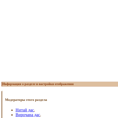
Информация о разделе и настройки отображения
Модераторы этого раздела
Нитай дас
,
Вирочана дас
,