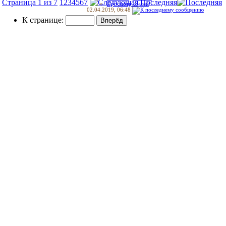
Страница 1 из 7
1
2
3
4
5
6
7
Последняя
Просмотр статей
02.04.2019,
06:48
К странице: