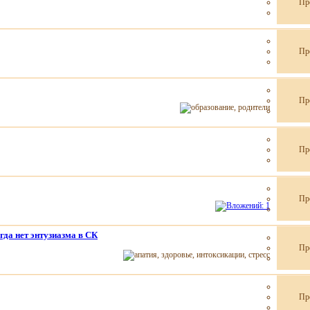
Пр
Пр
Пр
Пр
Пр
гда нет энтузиазма в СК
Пр
Пр