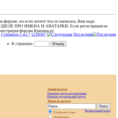
 форуме, но если хотите что-то написать, Вам надо
 В РАЗДЕЛЕ ПРО ИМЕНА И АВАТАРКИ. Если регистрация не
министрация форума Кришна.ру
Страница 1 из 7
1
2
3
4
5
6
7
Последняя
К странице:
Опции раздела
Отметить раздел прочитанным
Показать родительский раздел
Поиск по разделу
Расширенный поиск
Отобразить темы
Отображать