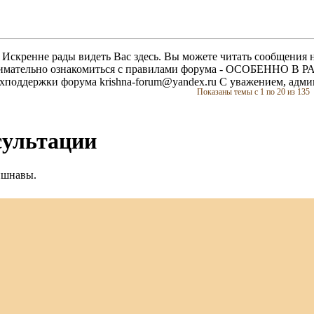
скренне рады видеть Вас здесь. Вы можете читать сообщения на
м внимательно ознакомиться с правилами форума - ОСОБЕННО
техподдержки форума krishna-forum@yandex.ru С уважением, ад
Показаны темы с 1 по 20 из 135
сультации
йшнавы.