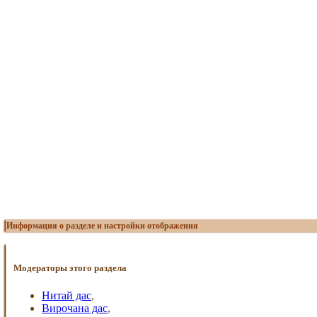
Информация о разделе и настройки отображения
Модераторы этого раздела
Нитай дас
,
Вирочана дас
,