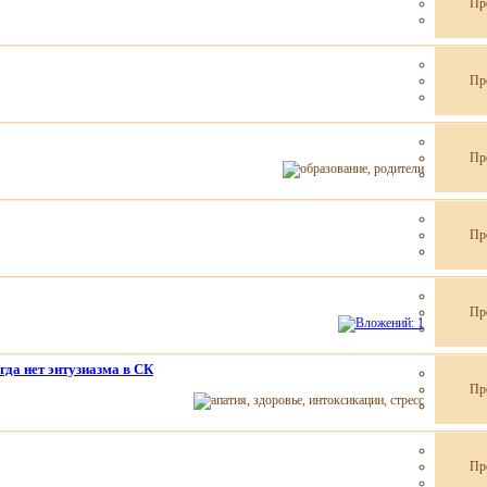
Пр
Пр
Пр
Пр
Пр
гда нет энтузиазма в СК
Пр
Пр