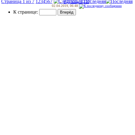
Страница 1 из 7
1
2
3
4
5
6
7
Последняя
Просмотр статей
02.04.2019,
06:48
К странице: