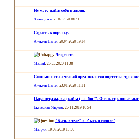
Не могу найти себя в жизни.
Хеленушка
, 21.04.2020 08:41
Страсть к порядку.
Алексей Назин
, 20.04.2020 19:14
Депрессия
Michail
, 25.03.2020 11:38
Спонтанности и мелкий вред экологии портят настроение
Алексей Назин
, 23.01.2020 11:11
Парашурама, и адвайта ("я - бог"). Очень страшные мы
Екатерина Мирная
, 26.11.2019 16:54
"Быть в теле" и "быть в голове"
Митрий
, 19.07.2019 13:58