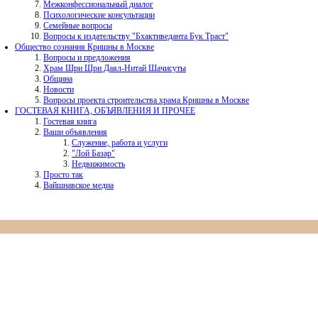
Межконфессиональный диалог
Психологические консультации
Семейные вопросы
Вопросы к издательству "Бхактиведанта Бук Траст"
Общество сознания Кришны в Москве
Вопросы и предложения
Храм Шри Шри Даял-Нитай Шачисуты
Община
Новости
Вопросы проекта строительства храма Кришны в Москве
ГОСТЕВАЯ КНИГА, ОБЪЯВЛЕНИЯ И ПРОЧЕЕ
Гостевая книга
Ваши объявления
Служение, работа и услуги
"Лой Базар"
Недвижимость
Просто так
Вайшнавское медиа