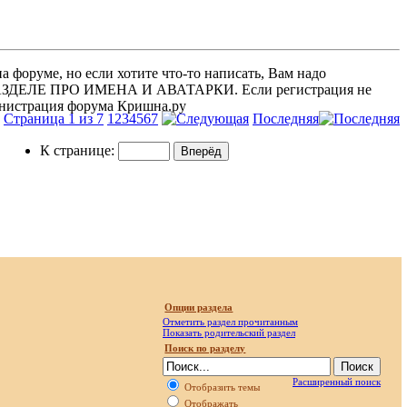
 форуме, но если хотите что-то написать, Вам надо
 В РАЗДЕЛЕ ПРО ИМЕНА И АВАТАРКИ. Если регистрация не
министрация форума Кришна.ру
Страница 1 из 7
1
2
3
4
5
6
7
Последняя
К странице:
Опции раздела
Отметить раздел прочитанным
Показать родительский раздел
Поиск по разделу
Расширенный поиск
Отобразить темы
Отображать