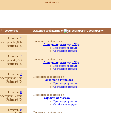
сообщения
/
Просмотров
Последнее сообщение от
Ответов:
2
Последнее сообщение от
осмотров: 69,886
Ананда Радхика дд (RNS)
Рейтинг5 / 5
Просмотр профиля
Сообщения форума
Личное сообщение
Ответов:
2
Записи в дневнике
Последнее сообщение от
осмотров: 49,273
Домашняя страница
Ананда Радхика дд (RNS)
Просмотр статей
Рейтинг0 / 5
Просмотр профиля
11.10.2019,
11:28
Сообщения форума
Личное сообщение
Ответов:
2
Записи в дневнике
Последнее сообщение от
осмотров: 55,460
Домашняя страница
Lakshmana Prana das
Просмотр статей
Рейтинг0 / 5
Просмотр профиля
24.06.2019,
19:01
Сообщения форума
Личное сообщение
Ответов:
0
Записи в дневнике
Последнее сообщение от
осмотров: 17,960
Просмотр статей
Yajadeva of Moscow
17.04.2019,
10:50
Рейтинг0 / 5
Просмотр профиля
Сообщения форума
Личное сообщение
Ответов:
0
Записи в дневнике
Последнее сообщение от