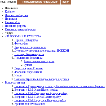
трый переход
Психологические консультации
Вверх
Навигация
Кабинет
Личные сообщения
Подписки
Кто на сайте
Поиск по форуму
Главная страница форума
Форум
ФИЛОСОФИЯ И КУЛЬТУРА
Шрила Прабхупада
Философия
Традиция и современность
Духовные учители и проповедники ИСККОН
Институт Бхактиведанты
Поклонение Божествам
Божественная мастерская
Туласи
Рецепты кухни Кришны
Здоровый образ жизни
Индия
Сознание Кришны в каждом городе и деревне
Вопросы-ответы
Вопросы к Руководящему Совету Российского общества сознания Кришны
Вопросы к Е.М. Хари Шаури прабху
Вопросы к Е.М. Враджендра Кумару прабху
Вопросы к Е.М. Патита Паване прабху
Вопросы к Е.М. Гададхаре Пандиту прабху
Кришна для начинающих