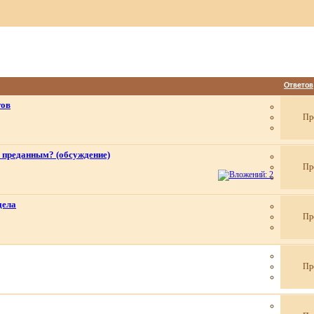
Ответов
тов
Пр
 преданным? (обсуждение)
Пр
дела
Пр
Пр