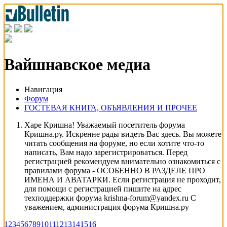
Вайшнавское медиа
Навигация
Форум
ГОСТЕВАЯ КНИГА, ОБЪЯВЛЕНИЯ И ПРОЧЕЕ
Харе Кришна! Уважаемый посетитель форума
Кришна.ру. Искренне рады видеть Вас здесь. Вы можете
читать сообщения на форуме, но если хотите что-то
написать, Вам надо зарегистрироваться. Перед
регистрацией рекомендуем внимательно ознакомиться с
правилами форума - ОСОБЕННО В РАЗДЕЛЕ ПРО
ИМЕНА И АВАТАРКИ. Если регистрация не проходит,
для помощи с регистрацией пишите на адрес
техподдержки форума krishna-forum@yandex.ru С
уважением, администрация форума Кришна.ру
1
2
3
4
5
6
7
8
9
10
11
12
13
14
15
16