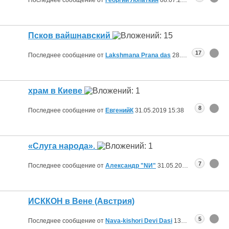
Псков вайшнавский
17
Последнее сообщение от
Lakshmana Prana das
28.06.2019
10:15
храм в Киеве
8
Последнее сообщение от
ЕвгенийК
31.05.2019
15:38
«Слуга народа».
7
Последнее сообщение от
Александр "NИ"
31.05.2019
01:20
ИСККОН в Вене (Австрия)
5
Последнее сообщение от
Nava-kishori Devi Dasi
13.05.2019
12:04