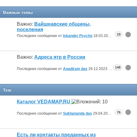
Важные темы
Важно:
Вайшнавские общины,
поселения
19
Последнее сообщение от
Iskander Psycho
18.03.2025
09:58
Важно:
Адреса ятр в России
148
Последнее сообщение от
Anadiram das
26.12.2023
10:51
Тем
Каталог VEDAMAP.RU
76
Последнее сообщение от
Sukhananda das
29.04.2025
12:26
Есть ли контакты преданных из