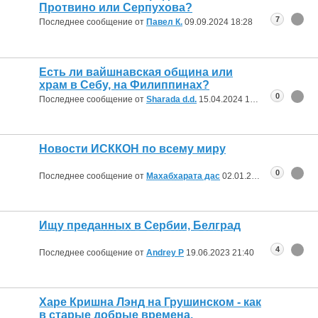
Протвино или Серпухова?
7
Последнее сообщение от
Павел К.
09.09.2024
18:28
Есть ли вайшнавская община или
храм в Себу, на Филиппинах?
0
Последнее сообщение от
Sharada d.d.
15.04.2024
19:52
Новости ИСККОН по всему миру
0
Последнее сообщение от
Махабхарата дас
02.01.2024
10:52
Ищу преданных в Сербии, Белград
4
Последнее сообщение от
Andrey P
19.06.2023
21:40
Харе Кришна Лэнд на Грушинском - как
в старые добрые времена.