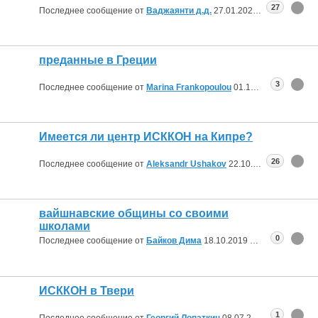
27
Последнее сообщение от
Ваджаянти д.д.
27.01.2020
21:23
преданные в Греции
3
Последнее сообщение от
Marina Frankopoulou
01.12.2019
18:23
Имеется ли центр ИСККОН на Кипре?
26
Последнее сообщение от
Aleksandr Ushakov
22.10.2019
21:41
вайшнавские общины со своими
школами
0
Последнее сообщение от
Байков Дима
18.10.2019
06:42
ИСККОН в Твери
1
Последнее сообщение от
Георгий Лопаткин
08.07.2019
20:08