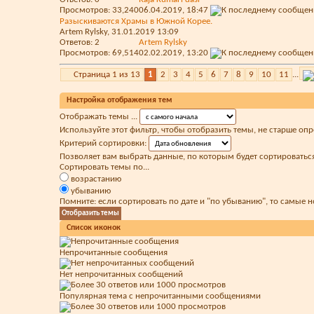
Просмотров: 33,240
06.04.2019,
18:47
Разыскиваются Храмы в Южной Корее.
Artem Rylsky
, 31.01.2019 13:09
Ответов:
2
Artem Rylsky
Просмотров: 69,514
02.02.2019,
13:20
Страница 1 из 13
1
2
3
4
5
6
7
8
9
10
11
...
Настройка отображения тем
Отображать темы ...
Используйте этот фильтр, чтобы отобразить темы, не старше оп
Критерий сортировки:
Позволяет вам выбрать данные, по которым будет сортироваться
Сортировать темы по...
возрастанию
убыванию
Помните: если сортировать по дате и "по убыванию", то самые 
Список иконок
Непрочитанные сообщения
Нет непрочитанных сообщений
Популярная тема с непрочитанными сообщениями