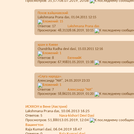
Просмотров: 35,577
08.07.2019,
20:08
Псков вайшнавский
Lakshmana Prana das
, 01.04.2011 12:15
Ответов:
17
Lakshmana Prana das
Просмотров: 48,313
28.06.2019,
10:15
храм в Киеве
Chandrika Radha devi dasi
, 15.03.2011 12:16
Ответов:
8
ЕвгенийК
Просмотров: 67,908
31.05.2019,
15:38
«Слуга народа».
Александр "NИ"
, 24.05.2019 23:33
Ответов:
7
Александр "NИ"
Просмотров: 58,862
31.05.2019,
01:20
ИСККОН в Вене (Австрия)
Lakshmana Prana das
, 10.06.2013 16:25
Ответов:
5
Nava-kishori Devi Dasi
Просмотров: 51,880
13.05.2019,
12:04
Вашингтон
Raja Kumari dasi
, 06.04.2019 18:47
Ответов:
0
Raja Kumari dasi