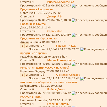
Ответов:
1
Инесса Богушевская
Просмотров: 44,426
16.06.2022,
03:03
Преданные в Норильске!
Ольга Рудяк
, 29.05.2012 22:42
Ответов:
3
Дмитрий В.
Просмотров: 32,889
20.04.2022,
10:08
Преданные в Китае
Даша
, 25.10.2011 11:44
Ответов:
12
Сергей Лео
Просмотров: 42,543
22.11.2021,
07:59
Преданные из Курджиново
Аникина Ирина
, 06.08.2013 12:36
1
2
Ответов:
27
Ваджаянти д.д.
Просмотров: 71,386
27.01.2020,
21:23
преданные в Греции
Махабхарата дас
, 25.04.2014 18:09
Ответов:
3
Marina Frankopoulou
Просмотров: 46,401
01.12.2019,
18:23
Имеется ли центр ИСККОН на Кипре?
Герасимов Эдуард
, 29.08.2011 22:46
1
2
Ответов:
26
Aleksandr Ushakov
Просмотров: 67,891
22.10.2019,
21:41
вайшнавские общины со своими школами
Байков Дима
, 18.10.2019 06:42
Ответов:
0
Байков Дима
Просмотров: 32,708
18.10.2019,
06:42
ИСККОН в Твери
Lakshmana Prana das
, 08.07.2019 11:53
Ответов:
1
Георгий Лопаткин