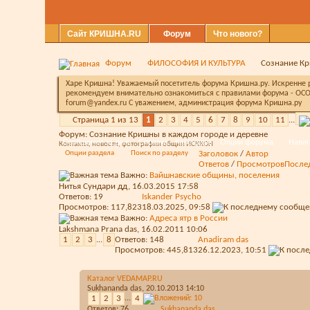
Сайт КРИШНА.RU
Форум
Что нового?
Форум
ФИЛОСОФИЯ И КУЛЬТУРА
Сознание Кр
Харе Кришна! Уважаемый посетитель форума Кришна.ру. Искренне ра
рекомендуем внимательно ознакомиться с правилами форума - ОСО
forum@yandex.ru С уважением, администрация форума Кришна.ру
Страница 1 из 13
1
2
3
4
5
6
7
8
9
10
11
...
Форум:
Сознание Кришны в каждом городе и деревне
Сообщения за день
Справка
Календарь
Опции форума
Навиг
Контакты, новости, фотографии общин ИСККОН
Опции раздела
Поиск по разделу
Заголовок
/
Автор
Ответов
/
Просмотров
После
Важно:
Вайшнавские общины, поселения
Нитья Сундари дд
, 16.03.2015 17:58
Ответов:
19
Iskander Psycho
Просмотров: 117,823
18.03.2025,
09:58
Важно:
Адреса ятр в России
Lakshmana Prana das
, 16.02.2011 10:06
1
2
3
...
8
Ответов:
148
Anadiram das
Просмотров: 445,813
26.12.2023,
10:51
Каталог VEDAMAP.RU
Sukhananda das
, 20.10.2013 14:10
1
2
3
...
4
Ответов:
76
Sukhananda das