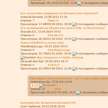
Просмотров: 181,315
29.04.2025,
12:26
Есть ли контакты преданных из Протвино или Серпухова?
Алексей Богатов
, 14.08.2013 11:34
Ответов:
7
Павел К.
Просмотров: 57,489
09.09.2024,
18:28
Есть ли вайшнавская община или храм в Себу, на Филиппинах?
Sharada d.d.
, 15.04.2024 19:52
Ответов:
0
Sharada d.d.
Просмотров: 26,304
15.04.2024,
19:52
Новости ИСККОН по всему миру
Махабхарата дас
, 02.01.2024 10:52
Ответов:
0
Махабхарата дас
Просмотров: 32,796
02.01.2024,
10:52
Ищу преданных в Сербии, Белград
Sarasvati devi dasi
, 30.06.2014 16:11
Ответов:
4
Andrey P
Просмотров: 25,768
19.06.2023,
21:40
Харе Кришна Лэнд на Грушинском - как в старые добрые врем
Sankarshana das
, 27.06.2011 22:06
1
2
Ответов:
25
Марк
Просмотров: 68,252
07.09.2022,
14:15
Белоозерский, Воскресенский район МО
Олег Горбунов
, 09.03.2018 18:44