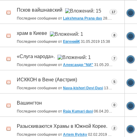
Псков вайшнавский
17
Последнее сообщение от
Lakshmana Prana das
28.06.2019
10:15
храм в Киеве
8
Последнее сообщение от
ЕвгенийК
31.05.2019
15:38
«Слуга народа».
7
Последнее сообщение от
Александр "NИ"
31.05.2019
01:20
ИСККОН в Вене (Австрия)
5
Последнее сообщение от
Nava-kishori Devi Dasi
13.05.2019
12:04
Вашингтон
0
Последнее сообщение от
Raja Kumari dasi
06.04.2019
18:47
Разыскиваются Храмы в Южной Корее.
2
Последнее сообщение от
Artem Rylsky
02.02.2019
13:20