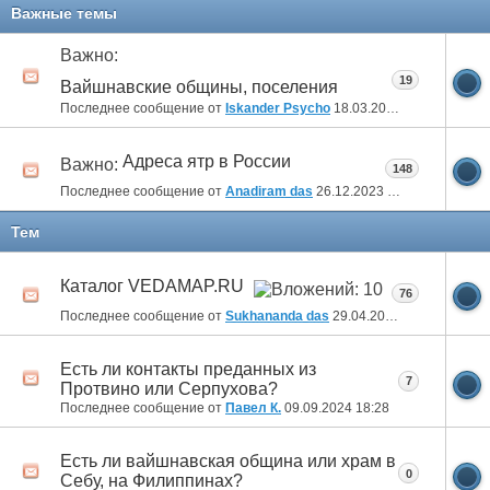
11
12
13
Важные темы
Важно:
19
Вайшнавские общины, поселения
Последнее сообщение от
Iskander Psycho
18.03.2025
09:58
Адреса ятр в России
Важно:
148
Последнее сообщение от
Anadiram das
26.12.2023
10:51
Тем
Каталог VEDAMAP.RU
76
Последнее сообщение от
Sukhananda das
29.04.2025
12:26
Есть ли контакты преданных из
7
Протвино или Серпухова?
Последнее сообщение от
Павел К.
09.09.2024
18:28
Есть ли вайшнавская община или храм в
0
Себу, на Филиппинах?