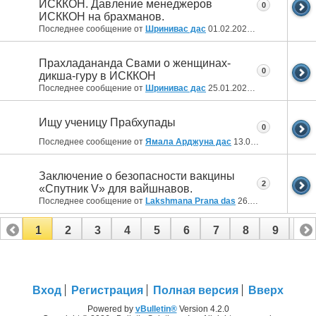
ИСККОН. Давление менеджеров
0
ИСККОН на брахманов.
Последнее сообщение от
Шринивас дас
01.02.2022
20:11
Прахладананда Свами о женщинах-
0
дикша-гуру в ИСККОН
Последнее сообщение от
Шринивас дас
25.01.2022
23:52
Ищу ученицу Прабхупады
0
Последнее сообщение от
Ямала Арджуна дас
13.01.2022
19:10
Заключение о безопасности вакцины
2
«Спутник V» для вайшнавов.
Последнее сообщение от
Lakshmana Prana das
26.06.2021
18:04
1
2
3
4
5
6
7
8
9
10
11
12
Вход
Регистрация
Полная версия
Вверх
Powered by
vBulletin®
Version 4.2.0