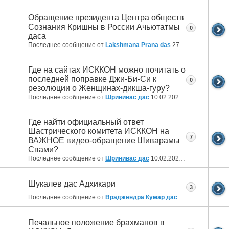
Обращение президента Центра обществ
Сознания Кришны в России Ачьютатмы
0
даса
Последнее сообщение от
Lakshmana Prana das
27.02.2022
22:09
Где на сайтах ИСККОН можно почитать о
последней поправке Джи-Би-Си к
0
резолюции о Женщинах-дикша-гуру?
Последнее сообщение от
Шринивас дас
10.02.2022
14:44
Где найти официальный ответ
Шастрического комитета ИСККОН на
7
ВАЖНОЕ видео-обращение Шиварамы
Свами?
Последнее сообщение от
Шринивас дас
10.02.2022
14:25
Шукалев дас Адхикари
3
Последнее сообщение от
Враджендра Кумар дас
04.02.2022
04:23
Печальное положение брахманов в