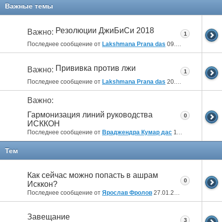
11
12
Важные темы
Резолюции ДжиБиСи 2018
Важно:
1
Последнее сообщение от
Lakshmana Prana das
09.04.2018
10:14
Прививка против лжи
Важно:
1
Последнее сообщение от
Lakshmana Prana das
20.10.2014
12:14
Важно:
Гармонизация линий руководства
0
ИСККОН
Последнее сообщение от
Враджендра Кумар дас
11.07.2012
05:04
Тем
Как сейчас можно попасть в ашрам
0
Исккон?
Последнее сообщение от
Ярослав Фролов
27.01.2025
19:26
Завещание
3