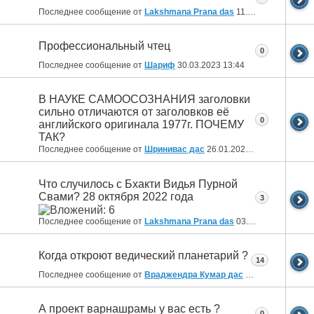
Последнее сообщение от
Lakshmana Prana das
11.08.2024
11:03
Профессиональный чтец
0
Последнее сообщение от
Шариф
30.03.2023
13:44
В НАУКЕ САМООСОЗНАНИЯ заголовки
сильно отличаются от заголовков её
0
английского оригинала 1977г. ПОЧЕМУ
ТАК?
Последнее сообщение от
Шринивас дас
26.01.2023
13:55
Что случилось с Бхакти Видья Пурной
Свами? 28 октября 2022 года
3
Последнее сообщение от
Lakshmana Prana das
03.12.2022
22:52
Когда откроют ведический планетарий ?
14
Последнее сообщение от
Враджендра Кумар дас
09.08.2022
14:26
А проект варнашрамы у вас есть ?
0