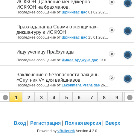
ИСККОН. Давление менеджеров
0
ИСККОН на брахманов.
Последнее сообщение от
Шринивас дас
01.02.2022
20:11
Прахладананда Свами о женщинах-
0
дикша-гуру в ИСККОН
Последнее сообщение от
Шринивас дас
25.01.2022
23:52
Ищу ученицу Прабхупады
0
Последнее сообщение от
Ямала Арджуна дас
13.01.2022
19:10
Заключение о безопасности вакцины
2
«Спутник V» для вайшнавов.
Последнее сообщение от
Lakshmana Prana das
26.06.2021
18:04
1
2
3
4
5
6
7
8
9
10
11
12
Вход
Регистрация
Полная версия
Вверх
Powered by
vBulletin®
Version 4.2.0