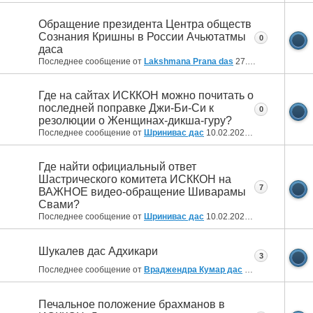
Обращение президента Центра обществ
Сознания Кришны в России Ачьютатмы
0
даса
Последнее сообщение от
Lakshmana Prana das
27.02.2022
22:09
Где на сайтах ИСККОН можно почитать о
последней поправке Джи-Би-Си к
0
резолюции о Женщинах-дикша-гуру?
Последнее сообщение от
Шринивас дас
10.02.2022
14:44
Где найти официальный ответ
Шастрического комитета ИСККОН на
7
ВАЖНОЕ видео-обращение Шиварамы
Свами?
Последнее сообщение от
Шринивас дас
10.02.2022
14:25
Шукалев дас Адхикари
3
Последнее сообщение от
Враджендра Кумар дас
04.02.2022
04:23
Печальное положение брахманов в