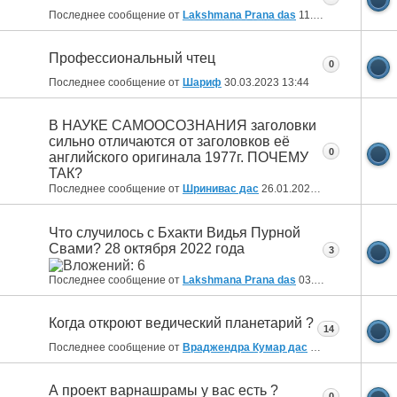
Последнее сообщение от
Lakshmana Prana das
11.08.2024
11:03
Профессиональный чтец
0
Последнее сообщение от
Шариф
30.03.2023
13:44
В НАУКЕ САМООСОЗНАНИЯ заголовки
сильно отличаются от заголовков её
0
английского оригинала 1977г. ПОЧЕМУ
ТАК?
Последнее сообщение от
Шринивас дас
26.01.2023
13:55
Что случилось с Бхакти Видья Пурной
Свами? 28 октября 2022 года
3
Последнее сообщение от
Lakshmana Prana das
03.12.2022
22:52
Когда откроют ведический планетарий ?
14
Последнее сообщение от
Враджендра Кумар дас
09.08.2022
14:26
А проект варнашрамы у вас есть ?
0