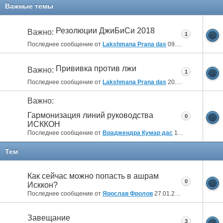
11
12
Важные темы
Резолюции ДжиБиСи 2018
Важно:
1
Последнее сообщение от
Lakshmana Prana das
09.04.2018
10:14
Прививка против лжи
Важно:
1
Последнее сообщение от
Lakshmana Prana das
20.10.2014
12:14
Важно:
Гармонизация линий руководства
0
ИСККОН
Последнее сообщение от
Враджендра Кумар дас
11.07.2012
05:04
Тем
Как сейчас можно попасть в ашрам
0
Исккон?
Последнее сообщение от
Ярослав Фролов
27.01.2025
19:26
Завещание
3