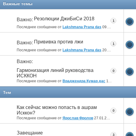
11
12
Важные темы
Резолюции ДжиБиСи 2018
Важно:
1
Последнее сообщение от
Lakshmana Prana das
09.04.2018
10:14
Прививка против лжи
Важно:
1
Последнее сообщение от
Lakshmana Prana das
20.10.2014
12:14
Важно:
Гармонизация линий руководства
0
ИСККОН
Последнее сообщение от
Враджендра Кумар дас
11.07.2012
05:04
Тем
Как сейчас можно попасть в ашрам
0
Исккон?
Последнее сообщение от
Ярослав Фролов
27.01.2025
19:26
Завещание
3