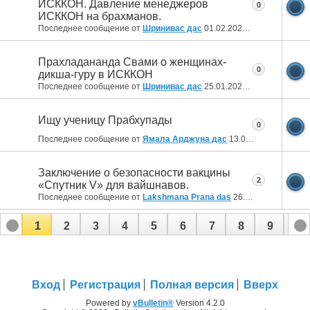
ИСККОН. Давление менеджеров
0
ИСККОН на брахманов.
Последнее сообщение от
Шринивас дас
01.02.2022
20:11
Прахладананда Свами о женщинах-
0
дикша-гуру в ИСККОН
Последнее сообщение от
Шринивас дас
25.01.2022
23:52
Ищу ученицу Прабхупады
0
Последнее сообщение от
Ямала Арджуна дас
13.01.2022
19:10
Заключение о безопасности вакцины
2
«Спутник V» для вайшнавов.
Последнее сообщение от
Lakshmana Prana das
26.06.2021
18:04
1
2
3
4
5
6
7
8
9
10
11
12
Вход
Регистрация
Полная версия
Вверх
Powered by
vBulletin®
Version 4.2.0