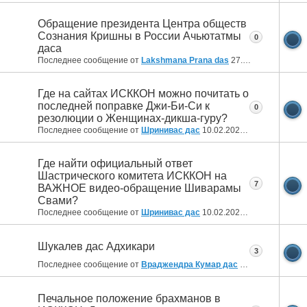
Обращение президента Центра обществ
Сознания Кришны в России Ачьютатмы
0
даса
Последнее сообщение от
Lakshmana Prana das
27.02.2022
22:09
Где на сайтах ИСККОН можно почитать о
последней поправке Джи-Би-Си к
0
резолюции о Женщинах-дикша-гуру?
Последнее сообщение от
Шринивас дас
10.02.2022
14:44
Где найти официальный ответ
Шастрического комитета ИСККОН на
7
ВАЖНОЕ видео-обращение Шиварамы
Свами?
Последнее сообщение от
Шринивас дас
10.02.2022
14:25
Шукалев дас Адхикари
3
Последнее сообщение от
Враджендра Кумар дас
04.02.2022
04:23
Печальное положение брахманов в