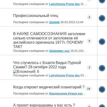
Последнее сообщение от
Lakshmana Prana das
11.08.2024
11:03
Профессиональный чтец
0
Последнее сообщение от
Шариф
30.03.2023
13:44
В НАУКЕ САМООСОЗНАНИЯ заголовки
сильно отличаются от заголовков её
0
английского оригинала 1977г. ПОЧЕМУ
ТАК?
Последнее сообщение от
Шринивас дас
26.01.2023
13:55
Что случилось с Бхакти Видья Пурной
Свами? 28 октября 2022 года
3
Последнее сообщение от
Lakshmana Prana das
03.12.2022
22:52
Когда откроют ведический планетарий ?
14
Последнее сообщение от
Враджендра Кумар дас
09.08.2022
14:26
А проект варнашрамы у вас есть ?
0