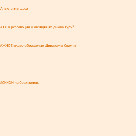
 Ачьютатмы даса
Би-Си к резолюции о Женщинах-дикша-гуру?
а ВАЖНОЕ видео-обращение Шиварамы Свами?
 ИСККОН на брахманов.