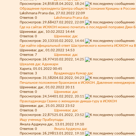
Просмотров: 24,858
18.04.2022,
18:24
Обращение президента Центра обществ Сознания Кришны в России
Lakshmana Prana das
, 27.02.2022 22:09
Ответов:
0
Lakshmana Prana das
Просмотров: 29,684
27.02.2022,
22:09
Где на сайтах ИСККОН можно почитать о последней поправке Джи-
Шринивас дас
, 10.02.2022 14:44
Ответов:
0
Шринивас дас
Просмотров: 20,133
10.02.2022,
14:44
Где найти официальный ответ Шастрического комитета ИСККОН н
Шринивас дас
, 01.02.2022 14:53
Ответов:
7
Шринивас дас
Просмотров: 26,974
10.02.2022,
14:25
Шукалев дас Адхикари
Харита
, 05.01.2022 00:45
Ответов:
3
Враджендра Кумар дас
Просмотров: 31,582
04.02.2022,
04:23
Печальное положение брахманов в ИСККОН. Давление менеджеров
Шринивас дас
, 01.02.2022 20:11
Ответов:
0
Шринивас дас
Просмотров: 24,544
01.02.2022,
20:11
Прахладананда Свами о женщинах-дикша-гуру в ИСККОН
Шринивас дас
, 25.01.2022 23:52
Ответов:
0
Шринивас дас
Просмотров: 22,875
25.01.2022,
23:52
Ищу ученицу Прабхупады
Ямала Арджуна дас
, 13.01.2022 19:10
Ответов:
0
Ямала Арджуна дас
Просмотров: 26,298
13.01.2022,
19:10