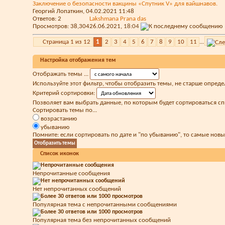
Заключение о безопасности вакцины «Спутник V» для вайшнавов.
Георгий Лопаткин
, 04.02.2021 11:48
Ответов:
2
Lakshmana Prana das
Просмотров: 38,304
26.06.2021,
18:04
Страница 1 из 12
1
2
3
4
5
6
7
8
9
10
11
...
Настройка отображения тем
Отображать темы ...
Используйте этот фильтр, чтобы отобразить темы, не старше опреде
Критерий сортировки:
Позволяет вам выбрать данные, по которым будет сортироваться сп
Сортировать темы по...
возрастанию
убыванию
Помните: если сортировать по дате и "по убыванию", то самые нов
Список иконок
Непрочитанные сообщения
Нет непрочитанных сообщений
Популярная тема с непрочитанными сообщениями
Популярная тема без непрочитанных сообщений