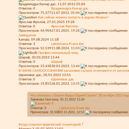
Враджендра Кумар дас
, 11.07.2012 05:04
Ответов:
0
Враджендра Кумар дас
Просмотров: 75,377
11.07.2012,
05:04
Как сейчас можно попасть в ашрам Исккон?
Ярослав Фролов
, 27.01.2025 19:26
Ответов:
0
Ярослав Фролов
Просмотров: 44,904
27.01.2025,
19:26
Завещание
kamala
, 09.08.2024 11:18
Ответов:
3
Lakshmana Prana das
Просмотров: 52,539
11.08.2024,
11:03
Профессиональный чтец
Шариф
, 30.03.2023 13:44
Ответов:
0
Шариф
Просмотров: 23,436
30.03.2023,
13:44
В НАУКЕ САМООСОЗНАНИЯ заголовки сильно отличаются от заголовк
Шринивас дас
, 26.01.2023 13:55
Ответов:
0
Шринивас дас
Просмотров: 19,855
26.01.2023,
13:55
Что случилось с Бхакти Видья Пурной Свами? 28 октября 2022 год
Тивикова Светлана
, 05.11.2022 11:24
Ответов:
3
Lakshmana Prana das
Просмотров: 35,508
03.12.2022,
22:52
Когда откроют ведический планетарий ?
Марина З
, 01.07.2022 12:02