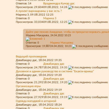
Ответов:
14
Враджендра Кумар дас
Просмотров: 29,604
09.08.2022,
14:26
А проект варнашрамы у вас есть ?
Марина З
, 09.08.2022 12:25
Ответов:
0
Марина З
Просмотров: 33,034
09.08.2022,
12:25
Дайте уже пенсию Анирдеше, чтобы он прекратил воровать деньг
Марина Макарова
, 24.04.2022 10:23
Ответов:
0
Марина Макарова
Просмотров: 19,887
24.04.2022,
10:23
Ведущий проповедник
Дэвабандху дас
, 18.04.2022 19:35
Ответов:
0
Дэвабандху дас
Просмотров: 24,787
18.04.2022,
19:35
Духовное и админ руководство в системе "Бхакти-врикш"
Дэвабандху дас
, 18.04.2022 19:20
Ответов:
0
Дэвабандху дас
Просмотров: 21,292
18.04.2022,
19:20
Организация ятры
Дэвабандху дас
, 18.04.2022 19:19
Ответов:
0
Дэвабандху дас
Просмотров: 27,929
18.04.2022,
19:19
Одежда матаджей в алтарной
Дэвабандху дас
, 18.04.2022 18:24
Ответов:
0
Дэвабандху дас