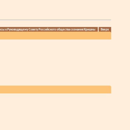
осы к Руководящему Совету Российского общества сознания Кришны
Вверх