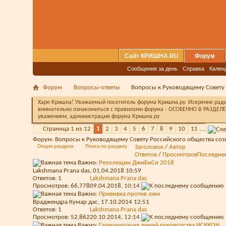
Сайт КРИШНА.RU
Форум
Сообщения за день
Справка
Кален
Форум
Вопросы-ответы
Вопросы к Руководящему Совету
Харе Кришна! Уважаемый посетитель форума Кришна.ру. Искренне рады 
внимательно ознакомиться с правилами форума - ОСОБЕННО В РАЗДЕЛЕ 
уважением, администрация форума Кришна.ру
Страница 1 из 12
1
2
3
4
5
6
7
8
9
10
11
...
Форум:
Вопросы к Руководящему Совету Российского общества со
Опции раздела
Поиск по разделу
Заголовок
/
Автор
Ответов
/
Просмотров
Последне
Важно:
Резолюции ДжиБиСи 2018
Lakshmana Prana das
, 01.04.2018 10:59
Ответов:
1
Lakshmana Prana das
Просмотров: 66,778
09.04.2018,
10:14
Важно:
Прививка против лжи
Враджендра Кумар дас
, 17.10.2014 12:51
Ответов:
1
Lakshmana Prana das
Просмотров: 52,862
20.10.2014,
12:14
Важно:
Гармонизация линий руководства ИСККОН