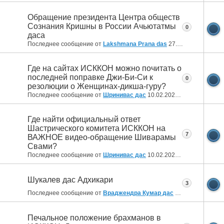
Обращение президента Центра обществ
Сознания Кришны в России Ачьютатмы
0
даса
Последнее сообщение от
Lakshmana Prana das
27.02.2022
22:09
Где на сайтах ИСККОН можно почитать о
последней поправке Джи-Би-Си к
0
резолюции о Женщинах-дикша-гуру?
Последнее сообщение от
Шринивас дас
10.02.2022
14:44
Где найти официальный ответ
Шастрического комитета ИСККОН на
7
ВАЖНОЕ видео-обращение Шиварамы
Свами?
Последнее сообщение от
Шринивас дас
10.02.2022
14:25
Шукалев дас Адхикари
3
Последнее сообщение от
Враджендра Кумар дас
04.02.2022
04:23
Печальное положение брахманов в