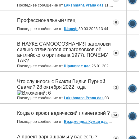
Последнее сообщение от
Lakshmana Prana das
11.08.2024
11:03
Профессиональный чтец
0
Последнее сообщение от
Шариф
30.03.2023
13:44
В НАУКЕ САМООСОЗНАНИЯ заголовки
сильно отличаются от заголовков её
0
английского оригинала 1977г. ПОЧЕМУ
ТАК?
Последнее сообщение от
Шринивас дас
26.01.2023
13:55
Что случилось с Бхакти Видья Пурной
Свами? 28 октября 2022 года
3
Последнее сообщение от
Lakshmana Prana das
03.12.2022
22:52
Когда откроют ведический планетарий ?
14
Последнее сообщение от
Враджендра Кумар дас
09.08.2022
14:26
А проект варнашрамы у вас есть ?
0