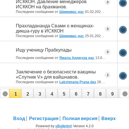
ИСККОН. Давление менеджеров
0
ИСККОН на брахманов.
Последнее сообщение от
Шринивас дас
01.02.2022
20:11
Прахладананда Свами о женщинах-
0
дикша-гуру в ИСККОН
Последнее сообщение от
Шринивас дас
25.01.2022
23:52
Ищу ученицу Прабхупады
0
Последнее сообщение от
Ямала Арджуна дас
13.01.2022
19:10
Заключение о безопасности вакцины
2
«Спутник V» для вайшнавов.
Последнее сообщение от
Lakshmana Prana das
26.06.2021
18:04
1
2
3
4
5
6
7
8
9
10
11
12
Вход
Регистрация
Полная версия
Вверх
Powered by
vBulletin®
Version 4.2.0