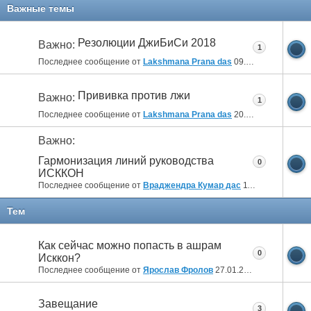
11
12
Важные темы
Резолюции ДжиБиСи 2018
Важно:
1
Последнее сообщение от
Lakshmana Prana das
09.04.2018
10:14
Прививка против лжи
Важно:
1
Последнее сообщение от
Lakshmana Prana das
20.10.2014
12:14
Важно:
Гармонизация линий руководства
0
ИСККОН
Последнее сообщение от
Враджендра Кумар дас
11.07.2012
05:04
Тем
Как сейчас можно попасть в ашрам
0
Исккон?
Последнее сообщение от
Ярослав Фролов
27.01.2025
19:26
Завещание
3