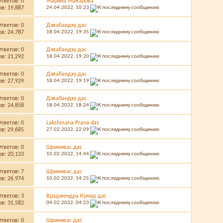
Ответов:
0
Марина Макарова
в: 19,887
24.04.2022,
10:23
Ответов:
0
Дэвабандху дас
в: 24,787
18.04.2022,
19:35
Ответов:
0
Дэвабандху дас
в: 21,292
18.04.2022,
19:20
Ответов:
0
Дэвабандху дас
в: 27,929
18.04.2022,
19:19
Ответов:
0
Дэвабандху дас
в: 24,858
18.04.2022,
18:24
Ответов:
0
Lakshmana Prana das
в: 29,685
27.02.2022,
22:09
Ответов:
0
Шринивас дас
в: 20,133
10.02.2022,
14:44
Ответов:
7
Шринивас дас
в: 26,974
10.02.2022,
14:25
Ответов:
3
Враджендра Кумар дас
в: 31,582
04.02.2022,
04:23
Ответов:
0
Шринивас дас