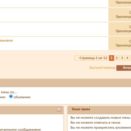
Просмотро
Просмотро
Просмотро
йшнавов.
Просмотро
Страница 1 из 12
1
2
3
4
Быстрый переход
Вопр
темы по...
нию
убыванию
Ваши права
Вы
не можете
создавать новые темы
Вы
не можете
отвечать в темах
Вы
не можете
прикреплять вложени
очитанными сообщениями