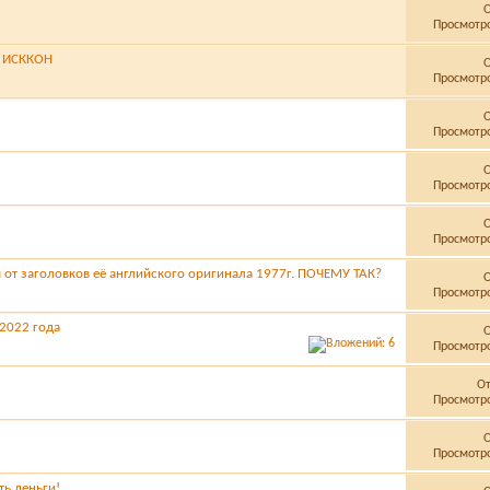
Просмотро
а ИСККОН
Просмотро
Просмотро
Просмотро
Просмотро
т заголовков её английского оригинала 1977г. ПОЧЕМУ ТАК?
Просмотро
 2022 года
Просмотро
О
Просмотро
Просмотро
ть деньги!