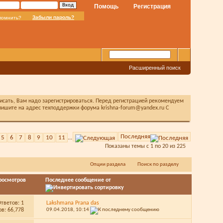
Помощь
Регистрация
Забыли пароль?
помнить?
Расширенный поиск
писать, Вам надо зарегистрироваться. Перед регистрацией рекомендуем
ишите на адрес техподдержки форума krishna-forum@yandex.ru С
Последняя
5
6
7
8
9
10
11
...
Показаны темы с 1 по 20 из 225
Опции раздела
Поиск по разделу
росмотров
Последнее сообщение от
Ответов:
1
Lakshmana Prana das
в: 66,778
09.04.2018,
10:14