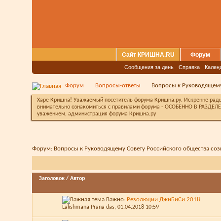
Сайт КРИШНА.RU
Форум
Сообщения за день
Справка
Кален
Форум
Вопросы-ответы
Вопросы к Руководящему
Харе Кришна! Уважаемый посетитель форума Кришна.ру. Искренне рады 
внимательно ознакомиться с правилами форума - ОСОБЕННО В РАЗДЕЛЕ 
уважением, администрация форума Кришна.ру
Форум:
Вопросы к Руководящему Совету Российского общества со
Заголовок
/
Автор
Важно:
Резолюции ДжиБиСи 2018
Lakshmana Prana das
, 01.04.2018 10:59