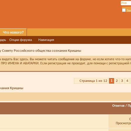
За
Что нового?
дарь
Опции форума
Навигация
 Совету Российского общества сознания Кришны
видеть Вас здесь. Вы можете читать сообщения на форуме, но если хотите что-то на
ПРО ИМЕНА И АВАТАРКИ. Если регистрация не проходит, для помощи с регистрацией п
Страница 1 из 12
1
2
3
4
знания Кришны
Ответов
/
П
Просмотро