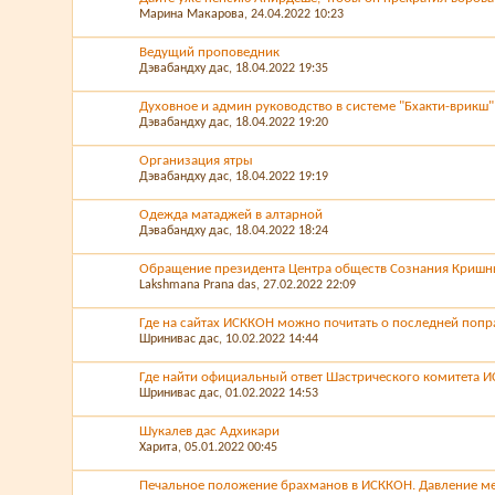
Марина Макарова
, 24.04.2022 10:23
Ведущий проповедник
Дэвабандху дас
, 18.04.2022 19:35
Духовное и админ руководство в системе "Бхакти-врикш"
Дэвабандху дас
, 18.04.2022 19:20
Организация ятры
Дэвабандху дас
, 18.04.2022 19:19
Одежда матаджей в алтарной
Дэвабандху дас
, 18.04.2022 18:24
Обращение президента Центра обществ Сознания Кришн
Lakshmana Prana das
, 27.02.2022 22:09
Где на сайтах ИСККОН можно почитать о последней поп
Шринивас дас
, 10.02.2022 14:44
Где найти официальный ответ Шастрического комитета
Шринивас дас
, 01.02.2022 14:53
Шукалев дас Адхикари
Харита
, 05.01.2022 00:45
Печальное положение брахманов в ИСККОН. Давление м