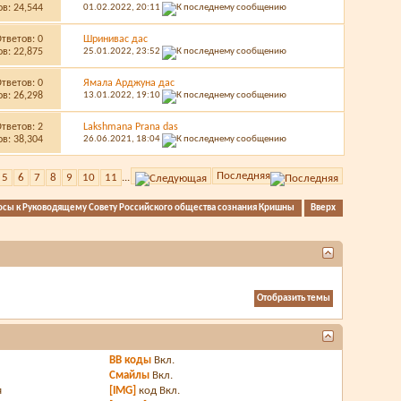
в: 24,544
01.02.2022,
20:11
Ответов:
0
Шринивас дас
в: 22,875
25.01.2022,
23:52
Ответов:
0
Ямала Арджуна дас
в: 26,298
13.01.2022,
19:10
Ответов:
2
Lakshmana Prana das
в: 38,304
26.06.2021,
18:04
Последняя
5
6
7
8
9
10
11
...
осы к Руководящему Совету Российского общества сознания Кришны
Вверх
BB коды
Вкл.
Смайлы
Вкл.
я
[IMG]
код
Вкл.