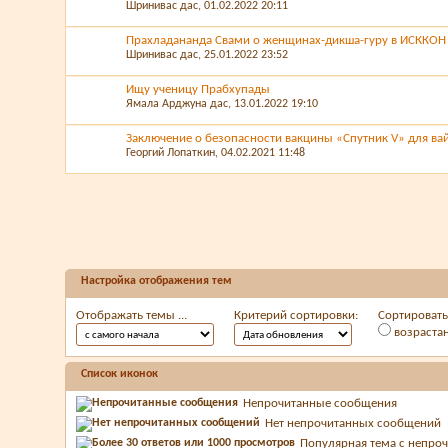
Шринивас дас
, 01.02.2022 20:11
Прахладананда Свами о женщинах-дикша-гуру в ИСККОН
Шринивас дас
, 25.01.2022 23:52
Ищу ученицу Прабхупады
Ямала Арджуна дас
, 13.01.2022 19:10
Заключение о безопасности вакцины «Спутник V» для ва
Георгий Лопаткин
, 04.02.2021 11:48
Настройка отображения тем
Отображать темы ...
Критерий сортировки:
Сортировать 
возраста
Список иконок
Непрочитанные сообщения
Нет непрочитанных сообщений
Популярная тема с непр