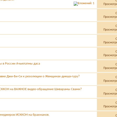
Просмотро
Просмотро
Просмотро
Просмотро
Просмотро
ы в России Ачьютатмы даса
Просмотро
равке Джи-Би-Си к резолюции о Женщинах-дикша-гуру?
Просмотро
 ИСККОН на ВАЖНОЕ видео-обращение Шиварамы Свами?
Просмотро
Просмотро
енеджеров ИСККОН на брахманов.