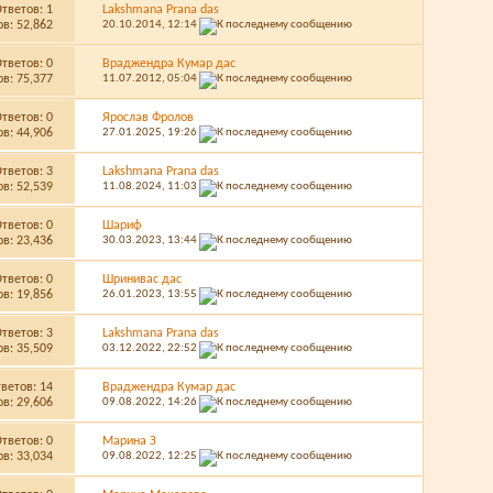
Ответов:
1
Lakshmana Prana das
в: 52,862
20.10.2014,
12:14
Ответов:
0
Враджендра Кумар дас
в: 75,377
11.07.2012,
05:04
Ответов:
0
Ярослав Фролов
в: 44,906
27.01.2025,
19:26
Ответов:
3
Lakshmana Prana das
в: 52,539
11.08.2024,
11:03
Ответов:
0
Шариф
в: 23,436
30.03.2023,
13:44
Ответов:
0
Шринивас дас
в: 19,856
26.01.2023,
13:55
Ответов:
3
Lakshmana Prana das
в: 35,509
03.12.2022,
22:52
тветов:
14
Враджендра Кумар дас
в: 29,606
09.08.2022,
14:26
Ответов:
0
Марина З
в: 33,034
09.08.2022,
12:25