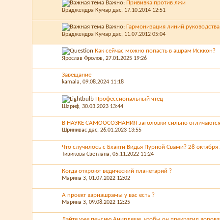
Важно:
Прививка против лжи
Враджендра Кумар дас
, 17.10.2014 12:51
Важно:
Гармонизация линий руководств
Враджендра Кумар дас
, 11.07.2012 05:04
Как сейчас можно попасть в ашрам Исккон?
Ярослав Фролов
, 27.01.2025 19:26
Завещание
kamala
, 09.08.2024 11:18
Профессиональный чтец
Шариф
, 30.03.2023 13:44
В НАУКЕ САМООСОЗНАНИЯ заголовки сильно отличаются о
Шринивас дас
, 26.01.2023 13:55
Что случилось с Бхакти Видья Пурной Свами? 28 октября
Тивикова Светлана
, 05.11.2022 11:24
Когда откроют ведический планетарий ?
Марина З
, 01.07.2022 12:02
А проект варнашрамы у вас есть ?
Марина З
, 09.08.2022 12:25
Дайте уже пенсию Анирдеше, чтобы он прекратил ворова