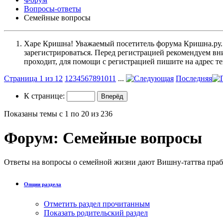
Вопросы-ответы
Семейные вопросы
Харе Кришна! Уважаемый посетитель форума Кришна.ру. И
зарегистрироваться. Перед регистрацией рекомендуе
проходит, для помощи с регистрацией пишите на адрес 
Страница 1 из 12
1
2
3
4
5
6
7
8
9
10
11
...
Последняя
К странице:
Показаны темы с 1 по 20 из 236
Форум:
Семейные вопросы
Ответы на вопросы о семейной жизни дают Вишну-таттва прабх
Опции раздела
Отметить раздел прочитанным
Показать родительский раздел