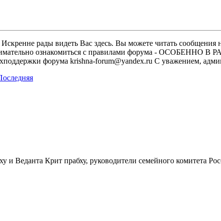
скренне рады видеть Вас здесь. Вы можете читать сообщения на
м внимательно ознакомиться с правилами форума - ОСОБЕННО
техподдержки форума krishna-forum@yandex.ru С уважением, ад
у и Веданта Крит прабху, руководители семейного комитета Ро