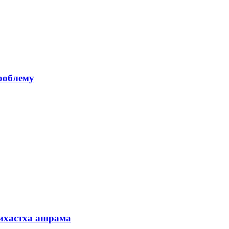
роблему
рихастха ашрама