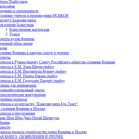
рила Прабхупада
илософия
радиция и современность
уховные учители и проповедники ИСККОН
нститут Бхактиведанты
оклонение Божествам
Божественная мастерская
Туласи
ецепты кухни Кришны
доровый образ жизни
ндия
ознание Кришны в каждом городе и деревне
ответы
опросы к Руководящему Совету Российского общества сознания Кришны
опросы к Е.М. Хари Шаури прабху
опросы к Е.М. Враджендра Кумару прабху
опросы к Е.М. Патита Паване прабху
опросы к Е.М. Гададхаре Пандиту прабху
ришна для начинающих
ежконфессиональный диалог
сихологические консультации
емейные вопросы
опросы к издательству "Бхактиведанта Бук Траст"
 сознания Кришны в Москве
опросы и предложения
рам Шри Шри Даял-Нитай Шачисуты
бщина
овости
опросы проекта строительства храма Кришны в Москве
АЯ КНИГА, ОБЪЯВЛЕНИЯ И ПРОЧЕЕ