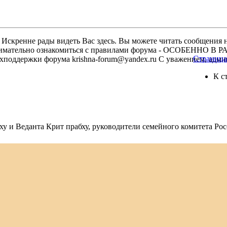
скренне рады видеть Вас здесь. Вы можете читать сообщения на
м внимательно ознакомиться с правилами форума - ОСОБЕННО
Страница 
техподдержки форума krishna-forum@yandex.ru С уважением, ад
К с
у и Веданта Крит прабху, руководители семейного комитета Ро