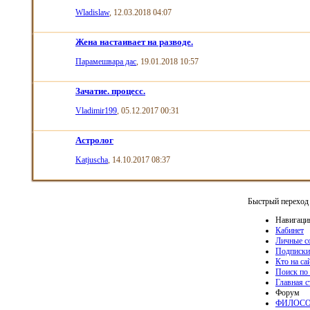
Wladislaw
, 12.03.2018 04:07
Жена настаивает на разводе.
Парамешвара дас
, 19.01.2018 10:57
Зачатие. процесс.
Vladimir199
, 05.12.2017 00:31
Астролог
Katjuscha
, 14.10.2017 08:37
Быстрый переход
Навигаци
Кабинет
Личные с
Подписки
Кто на са
Поиск по
Главная 
Форум
ФИЛОСО