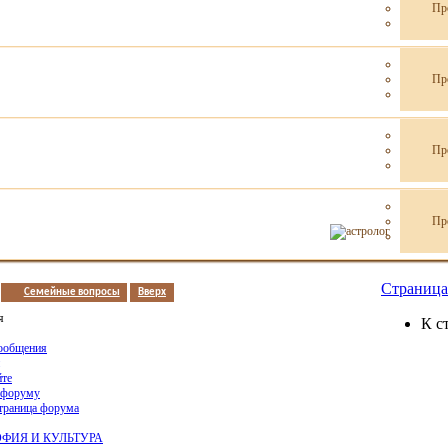
Пр
Пр
Пр
Пр
Страница 
Семейные вопросы
Вверх
я
К с
ообщения
йте
 форуму
страница форума
ФИЯ И КУЛЬТУРА