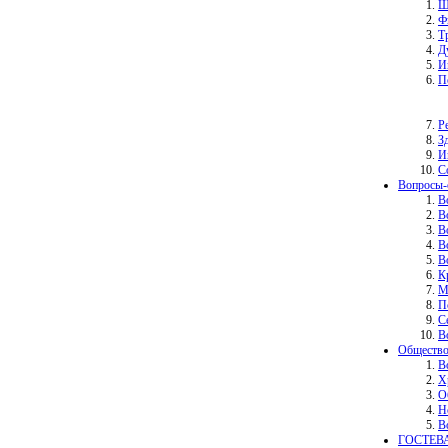
Ш
Ф
Т
Д
И
П
Р
З
И
С
Вопросы-
В
В
В
В
В
К
М
П
С
В
Общество
В
Х
О
Н
В
ГОСТЕВ