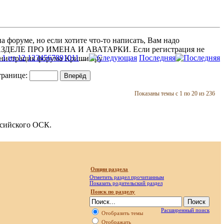
 форуме, но если хотите что-то написать, Вам надо
 В РАЗДЕЛЕ ПРО ИМЕНА И АВАТАРКИ. Если регистрация не
1 из 12
1
2
3
4
5
6
7
8
9
10
11
...
Последняя
министрация форума Кришна.ру
транице:
Показаны темы с 1 по 20 из 236
ссийского ОСК.
Опции раздела
Отметить раздел прочитанным
Показать родительский раздел
Поиск по разделу
Расширенный поиск
Отобразить темы
Отображать