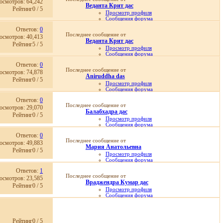
осмотров: 64,242
19.04.2017,
15:04
Веданта Крит дас
Рейтинг0 / 5
Просмотр профиля
Сообщения форума
Записи в дневнике
Ответов:
0
Просмотр статей
Последнее сообщение от
осмотров: 40,413
19.04.2017,
15:03
Веданта Крит дас
Рейтинг5 / 5
Просмотр профиля
Сообщения форума
Записи в дневнике
Ответов:
0
Просмотр статей
Последнее сообщение от
осмотров: 74,878
07.12.2016,
14:13
Aniruddha das
Рейтинг0 / 5
Просмотр профиля
Сообщения форума
Личное сообщение
Ответов:
0
Записи в дневнике
Последнее сообщение от
осмотров: 29,070
Просмотр статей
Балабхадра дас
12.02.2011,
10:21
Рейтинг0 / 5
Просмотр профиля
Сообщения форума
Личное сообщение
Ответов:
0
Записи в дневнике
Последнее сообщение от
осмотров: 49,883
Просмотр статей
Мария Aнатольевна
29.04.2026,
19:04
Рейтинг0 / 5
Просмотр профиля
Сообщения форума
Личное сообщение
Ответов:
1
Записи в дневнике
Последнее сообщение от
осмотров: 23,585
Просмотр статей
Враджендра Кумар дас
01.05.2023,
20:45
Рейтинг0 / 5
Просмотр профиля
Сообщения форума
Личное сообщение
Записи в дневнике
Просмотр статей
20.01.2023,
05:19
Рейтинг0 / 5