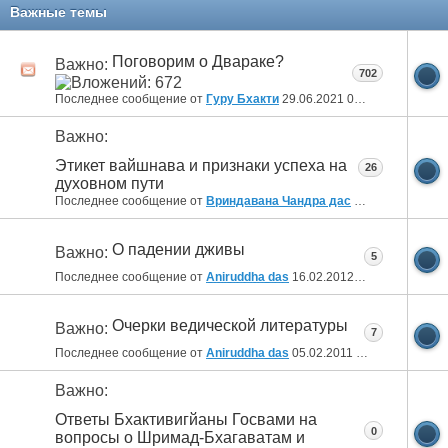
11
12
13
14
15
16
17
18
19
20
Важные темы
21
22
23
24
25
26
Поговорим о Двараке?
Важно:
702
Последнее сообщение от
Гуру Бхакти
29.06.2021
08:33
Важно:
Этикет вайшнава и признаки успеха на
26
духовном пути
Последнее сообщение от
Вриндавана Чандра дас
09.06.2012
06:5
О падении дживы
Важно:
5
Последнее сообщение от
Aniruddha das
16.02.2012
11:26
Очерки ведической литературы
Важно:
7
Последнее сообщение от
Aniruddha das
05.02.2011
10:46
Важно:
Ответы Бхактивигйаны Госвами на
0
вопросы о Шримад-Бхагаватам и