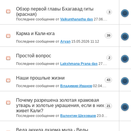
Обзор первой главы Бхагавад гиты
3
(красная)
Последнее сообщение от
Vaikunthanatha das
27.06.2026
21:36
Карма и Кали-юга
39
Последнее сообщение от
Aryan
15.05.2026
11:12
Простой вопрос
2
Последнее сообщение от
Lakshmana Prana das
27.04.2026
15:56
Наши прошлые жизни
43
Последнее сообщение от
Владимир Иванов
02.04.2026
01:16
Почему разрешена золотая храмовая
утварь и золотые украшения, если в них
21
живет Кали?
Последнее сообщение от
Валентин Шеховцов
23.03.2026
21:02
Веда акхила дхарма мула - Веды