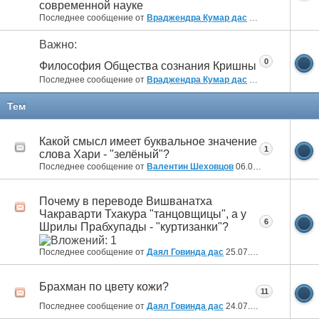
современной науке
Последнее сообщение от
Враджендра Кумар дас
25.01.2011
06:47
Важно:
0
Философия Общества сознания Кришны
Последнее сообщение от
Враджендра Кумар дас
25.01.2011
06:34
Тем
Какой смысл имеет буквальное значение
1
слова Хари - "зелёный"?
Последнее сообщение от
Валентин Шеховцов
06.08.2026
13:28
Почему в переводе Вишванатха
Чакраварти Тхакура "танцовщицы", а у
6
Шрилы Прабхупады - "куртизанки"?
Последнее сообщение от
Даял Говинда дас
25.07.2026
00:34
Брахман по цвету кожи?
11
Последнее сообщение от
Даял Говинда дас
24.07.2026
21:24