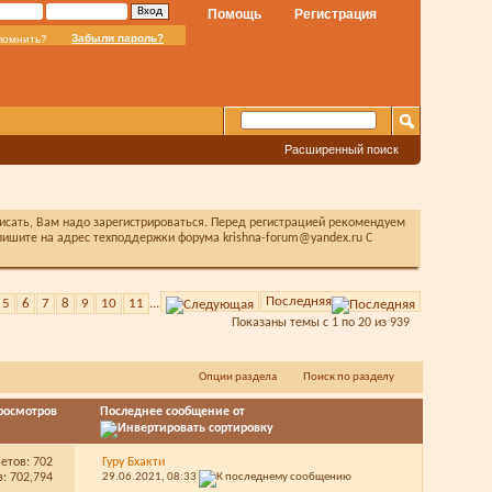
Помощь
Регистрация
Забыли пароль?
помнить?
Расширенный поиск
писать, Вам надо зарегистрироваться. Перед регистрацией рекомендуем
ишите на адрес техподдержки форума krishna-forum@yandex.ru С
Последняя
5
6
7
8
9
10
11
...
Показаны темы с 1 по 20 из 939
Опции раздела
Поиск по разделу
росмотров
Последнее сообщение от
ветов:
702
Гуру Бхакти
: 702,794
29.06.2021,
08:33