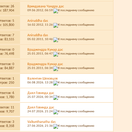
тветов:
26
Вриндавана Чандра дас
: 187,904
09.06.2012,
06:59
Ответов:
5
Aniruddha das
: 105,800
16.02.2012,
11:26
Ответов:
7
Aniruddha das
в: 83,555
05.02.2011,
10:46
Ответов:
0
Враджендра Кумар дас
в: 76,498
25.01.2011,
06:47
Ответов:
0
Враджендра Кумар дас
в: 84,887
25.01.2011,
06:34
Ответов:
1
Валентин Шеховцов
тров: 250
06.08.2026,
13:28
Ответов:
6
Даял Говинда дас
ов: 1,780
25.07.2026,
00:34
тветов:
11
Даял Говинда дас
ов: 9,707
24.07.2026,
21:24
Ответов:
3
Vaikunthanatha das
ов: 8,358
27.06.2026,
21:36