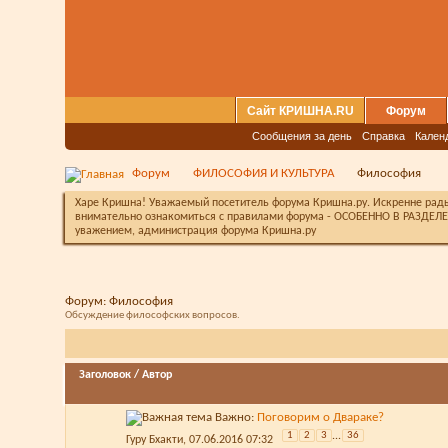
Сайт КРИШНА.RU
Форум
Сообщения за день
Справка
Кален
Форум
ФИЛОСОФИЯ И КУЛЬТУРА
Философия
Харе Кришна! Уважаемый посетитель форума Кришна.ру. Искренне рады 
внимательно ознакомиться с правилами форума - ОСОБЕННО В РАЗДЕЛЕ 
уважением, администрация форума Кришна.ру
Форум:
Философия
Обсуждение философских вопросов.
Заголовок
/
Автор
Важно:
Поговорим о Двараке?
1
2
3
...
36
Гуру Бхакти
, 07.06.2016 07:32