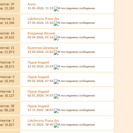
тветов:
39
Aryan
в: 33,189
15.05.2026,
11:12
Ответов:
2
Lakshmana Prana das
в: 14,346
27.04.2026,
15:56
тветов:
43
Владимир Иванов
в: 39,635
02.04.2026,
01:16
тветов:
21
Валентин Шеховцов
в: 21,873
23.03.2026,
21:02
Ответов:
9
Пудов Андрей
в: 28,672
22.03.2026,
23:59
Ответов:
9
Пудов Андрей
в: 26,945
04.02.2026,
07:44
Ответов:
1
Пудов Андрей
в: 16,127
02.01.2026,
14:37
тветов:
38
Пудов Андрей
в: 88,238
17.11.2025,
18:07
Ответов:
1
Lakshmana Prana das
в: 16,827
05.11.2025,
18:45