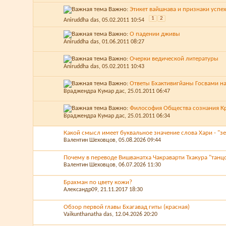
Важно:
Этикет вайшнава и признаки успе
1
2
Aniruddha das
, 05.02.2011 10:54
Важно:
О падении дживы
Aniruddha das
, 01.06.2011 08:27
Важно:
Очерки ведической литературы
Aniruddha das
, 05.02.2011 10:43
Важно:
Ответы Бхактивигйаны Госвами н
Враджендра Кумар дас
, 25.01.2011 06:47
Важно:
Философия Общества сознания 
Враджендра Кумар дас
, 25.01.2011 06:34
Какой смысл имеет буквальное значение слова Хари - "з
Валентин Шеховцов
, 05.08.2026 09:44
Почему в переводе Вишванатха Чакраварти Тхакура "танц
Валентин Шеховцов
, 06.07.2026 11:30
Брахман по цвету кожи?
Александр09
, 21.11.2017 18:30
Обзор первой главы Бхагавад гиты (красная)
Vaikunthanatha das
, 12.04.2026 20:20