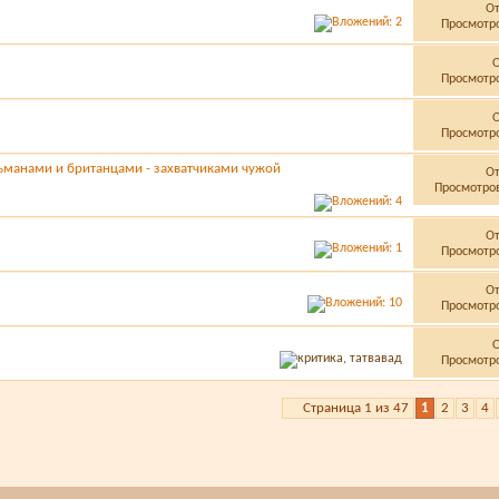
О
Просмотро
Просмотро
Просмотро
манами и британцами - захватчиками чужой
О
Просмотров
О
Просмотро
О
Просмотро
Просмотро
Страница 1 из 47
1
2
3
4