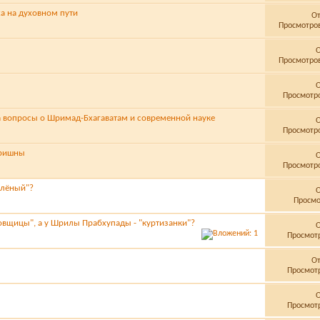
ха на духовном пути
О
Просмотров
Просмотров
Просмотро
а вопросы о Шримад-Бхагаватам и современной науке
Просмотро
Кришны
Просмотро
елёный"?
Просмо
овщицы", а у Шрилы Прабхупады - "куртизанки"?
Просмотр
О
Просмотр
Просмотр