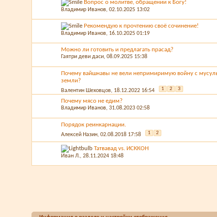
Вопрос о молитве, обращении к Богу!
Владимир Иванов
, 02.10.2025 13:02
Рекомендую к прочтению своё сочинение!
Владимир Иванов
, 16.10.2025 01:19
Можно ли готовить и предлагать прасад?
Гаятри деви даси
, 08.09.2025 15:38
Почему вайшнавы не вели непримиримую войну с мусуль
земли?
1
2
3
Валентин Шеховцов
, 18.12.2022 16:54
Почему мясо не едим?
Владимир Иванов
, 31.08.2023 02:58
Порядок реинкарнации.
1
2
Алексей Назин
, 02.08.2018 17:58
Татвавад vs. ИСККОН
Иван Л.
, 28.11.2024 18:48