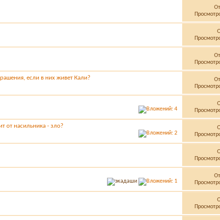
О
Просмотро
Просмотро
О
Просмотро
рашения, если в них живет Кали?
О
Просмотро
Просмотро
т от насильника - зло?
Просмотро
Просмотро
О
Просмотро
Просмотро