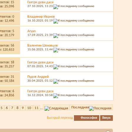
тветов:
15
Гаятри деви даси
в: 25,096
27.10.2025,
11:23
Ответов:
0
Владимир Иванов
в: 12,496
16.10.2025,
01:19
Ответов:
5
Aryan
в: 20,179
17.09.2025,
21:39
тветов:
56
Валентин Шеховцов
: 120,653
15.06.2025,
11:44
тветов:
18
Гаятри деви даси
в: 35,257
07.05.2025,
14:43
тветов:
31
Пудов Андрей
в: 50,184
30.04.2025,
01:12
Ответов:
6
Гаятри деви даси
в: 24,856
16.12.2024,
10:58
Последняя
5
6
7
8
9
10
11
...
Быстрый переход
Философия
Вверх