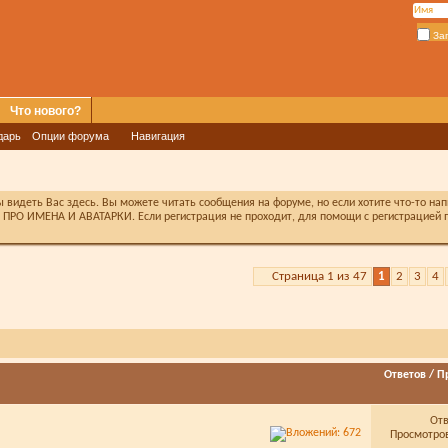
За
Что нового?
дарь
Опции форума
Навигация
видеть Вас здесь. Вы можете читать сообщения на форуме, но если хотите что-то на
ПРО ИМЕНА И АВАТАРКИ. Если регистрация не проходит, для помощи с регистрацией п
Страница 1 из 47
1
2
3
4
Ответов
/
П
От
Просмотров