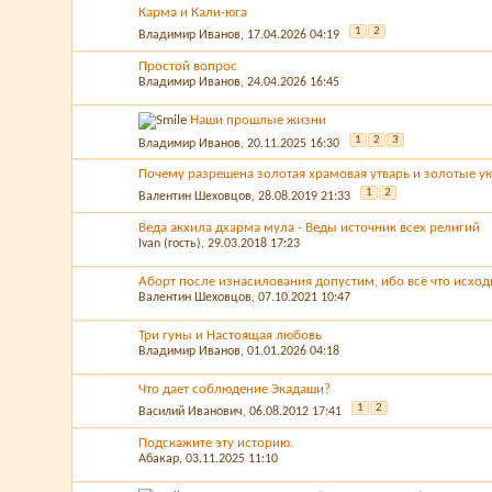
Карма и Кали-юга
1
2
Владимир Иванов
, 17.04.2026 04:19
Простой вопрос
Владимир Иванов
, 24.04.2026 16:45
Наши прошлые жизни
1
2
3
Владимир Иванов
, 20.11.2025 16:30
Почему разрешена золотая храмовая утварь и золотые ук
1
2
Валентин Шеховцов
, 28.08.2019 21:33
Веда акхила дхарма мула - Веды источник всех религий
Ivan (гость)
, 29.03.2018 17:23
Аборт после изнасилования допустим, ибо всё что исходи
Валентин Шеховцов
, 07.10.2021 10:47
Три гуны и Настоящая любовь
Владимир Иванов
, 01.01.2026 04:18
Что дает соблюдение Экадаши?
1
2
Василий Иванович
, 06.08.2012 17:41
Подскажите эту историю.
Абакар
, 03.11.2025 11:10