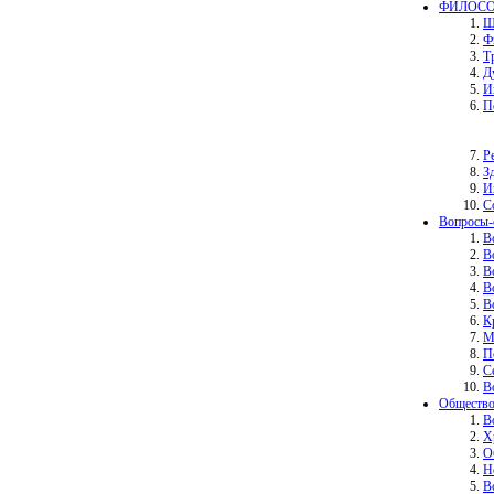
ФИЛОСО
Ш
Ф
Т
Д
И
П
Р
З
И
С
Вопросы-
В
В
В
В
В
К
М
П
С
В
Общество
В
Х
О
Н
В