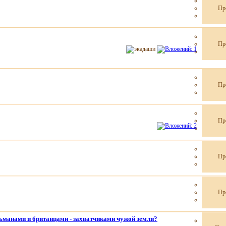
Пр
Пр
Пр
Пр
Пр
Пр
манами и британцами - захватчиками чужой земли?