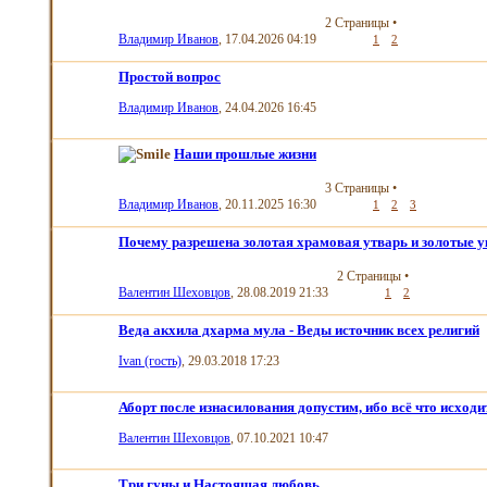
2 Страницы
•
Владимир Иванов
, 17.04.2026 04:19
1
2
Простой вопрос
Владимир Иванов
, 24.04.2026 16:45
Наши прошлые жизни
3 Страницы
•
Владимир Иванов
, 20.11.2025 16:30
1
2
3
Почему разрешена золотая храмовая утварь и золотые у
2 Страницы
•
Валентин Шеховцов
, 28.08.2019 21:33
1
2
Веда акхила дхарма мула - Веды источник всех религий
Ivan (гость)
, 29.03.2018 17:23
Аборт после изнасилования допустим, ибо всё что исходит
Валентин Шеховцов
, 07.10.2021 10:47
Три гуны и Настоящая любовь