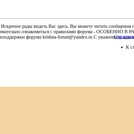
скренне рады видеть Вас здесь. Вы можете читать сообщения на
м внимательно ознакомиться с правилами форума - ОСОБЕННО
Страница 
техподдержки форума krishna-forum@yandex.ru С уважением, ад
К с