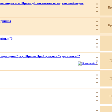
на вопросы о Шримад-Бхагаватам и современной науке
Пр
 Кришны
Пр
елёный"?
анцовщицы", а у Шрилы Прабхупады - "куртизанки"?
П
П
П