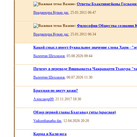
Важно:
Ответы Бхактивигйаны Госвами 
Враджендра Кумар дас
, 25.01.2011 06:47
Важно:
Философия Общества сознания
Враджендра Кумар дас
, 25.01.2011 06:34
Какой смысл имеет буквальное значение слова Хари - "з
Валентин Шеховцов
, 05.08.2026 09:44
Почему в переводе Вишванатха Чакраварти Тхакура "т
Валентин Шеховцов
, 06.07.2026 11:30
Брахман по цвету кожи?
Александр09
, 21.11.2017 18:30
Обзор первой главы Бхагавад гиты (красная)
Vaikunthanatha das
, 12.04.2026 20:20
Карма и Кали-юга