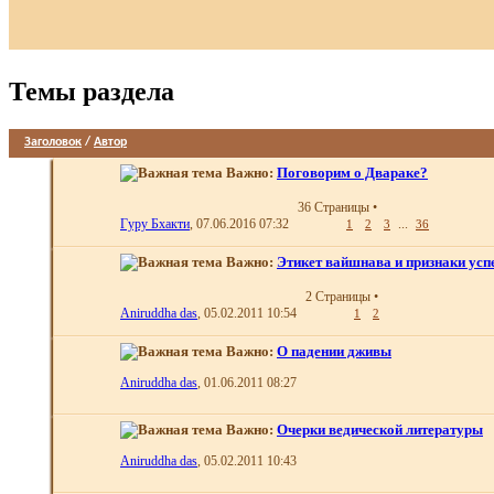
Темы раздела
Заголовок
/
Автор
Важно:
Поговорим о Двараке?
36 Страницы
•
Гуру Бхакти
, 07.06.2016 07:32
...
1
2
3
36
Важно:
Этикет вайшнава и признаки усп
2 Страницы
•
Aniruddha das
, 05.02.2011 10:54
1
2
Важно:
О падении дживы
Aniruddha das
, 01.06.2011 08:27
Важно:
Очерки ведической литературы
Aniruddha das
, 05.02.2011 10:43