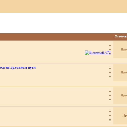
Ответов
Про
еха на духовном пути
Про
Про
Пр