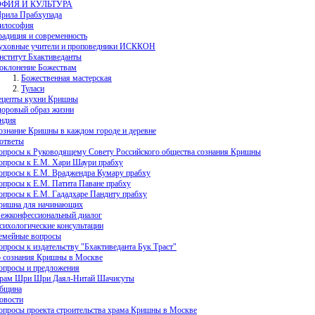
ФИЯ И КУЛЬТУРА
рила Прабхупада
илософия
радиция и современность
уховные учители и проповедники ИСККОН
нститут Бхактиведанты
оклонение Божествам
Божественная мастерская
Туласи
ецепты кухни Кришны
доровый образ жизни
ндия
ознание Кришны в каждом городе и деревне
ответы
опросы к Руководящему Совету Российского общества сознания Кришны
опросы к Е.М. Хари Шаури прабху
опросы к Е.М. Враджендра Кумару прабху
опросы к Е.М. Патита Паване прабху
опросы к Е.М. Гададхаре Пандиту прабху
ришна для начинающих
ежконфессиональный диалог
сихологические консультации
емейные вопросы
опросы к издательству "Бхактиведанта Бук Траст"
 сознания Кришны в Москве
опросы и предложения
рам Шри Шри Даял-Нитай Шачисуты
бщина
овости
опросы проекта строительства храма Кришны в Москве