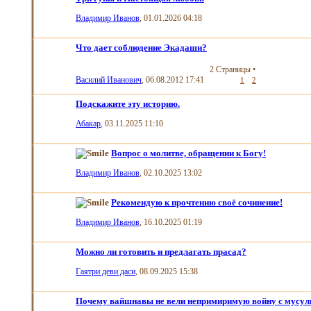
Владимир Иванов
, 01.01.2026 04:18
Что дает соблюдение Экадаши?
2 Страницы
•
Василий Иванович
, 06.08.2012 17:41
1
2
Подскажите эту историю.
Абакар
, 03.11.2025 11:10
Вопрос о молитве, обращении к Богу!
Владимир Иванов
, 02.10.2025 13:02
Рекомендую к прочтению своё сочинение!
Владимир Иванов
, 16.10.2025 01:19
Можно ли готовить и предлагать прасад?
Гаятри деви даси
, 08.09.2025 15:38
Почему вайшнавы не вели непримиримую войну с мусуль