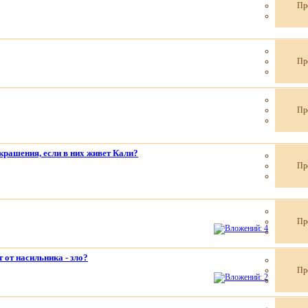
Пр
Пр
Пр
крашения, если в них живет Кали?
Пр
Пр
 от насильника - зло?
Пр