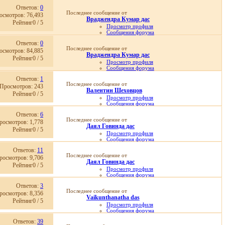
Личное сообщение
Ответов:
0
Записи в дневнике
Последнее сообщение от
осмотров: 76,493
Просмотр статей
Враджендра Кумар дас
05.02.2011,
10:46
Рейтинг0 / 5
Просмотр профиля
Сообщения форума
Личное сообщение
Ответов:
0
Записи в дневнике
Последнее сообщение от
осмотров: 84,885
Просмотр статей
Враджендра Кумар дас
25.01.2011,
06:47
Рейтинг0 / 5
Просмотр профиля
Сообщения форума
Личное сообщение
Ответов:
1
Записи в дневнике
Последнее сообщение от
Просмотров: 243
Просмотр статей
Валентин Шеховцов
25.01.2011,
06:34
Рейтинг0 / 5
Просмотр профиля
Сообщения форума
Личное сообщение
Ответов:
6
Записи в дневнике
Последнее сообщение от
росмотров: 1,778
Домашняя страница
Даял Говинда дас
Просмотр статей
Рейтинг0 / 5
Просмотр профиля
06.08.2026,
13:28
Сообщения форума
Личное сообщение
Ответов:
11
Записи в дневнике
Последнее сообщение от
росмотров: 9,706
Просмотр статей
Даял Говинда дас
25.07.2026,
00:34
Рейтинг0 / 5
Просмотр профиля
Сообщения форума
Личное сообщение
Ответов:
3
Записи в дневнике
Последнее сообщение от
росмотров: 8,356
Просмотр статей
Vaikunthanatha das
24.07.2026,
21:24
Рейтинг0 / 5
Просмотр профиля
Сообщения форума
Личное сообщение
Ответов:
39
Записи в дневнике