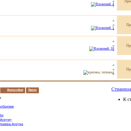
Про
Пр
Пр
Пр
Страница 
Философия
Вверх
я
К с
ообщения
йте
 форуму
страница форума