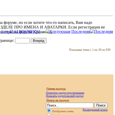
 форуме, но если хотите что-то написать, Вам надо
 В РАЗДЕЛЕ ПРО ИМЕНА И АВАТАРКИ. Если регистрация не
1 из 47
1
2
3
4
5
6
7
8
9
10
11
...
Последняя
министрация форума Кришна.ру
транице:
Показаны темы с 1 по 20 из 939
Опции раздела
Отметить раздел прочитанным
Показать родительский раздел
Поиск по разделу
Расширенный поиск
Отобразить темы