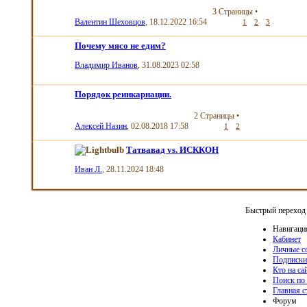
3 Страницы
•
Валентин Шеховцов
, 18.12.2022 16:54
1
2
3
Почему мясо не едим?
Владимир Иванов
, 31.08.2023 02:58
Порядок реинкарнации.
2 Страницы
•
Алексей Назин
, 02.08.2018 17:58
1
2
Татвавад vs. ИСККОН
Иван Л.
, 28.11.2024 18:48
Быстрый переход
Навигаци
Кабинет
Личные с
Подписки
Кто на са
Поиск по
Главная 
Форум