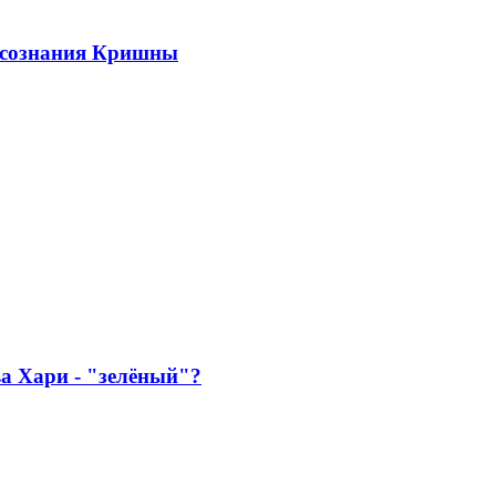
 сознания Кришны
ва Хари - "зелёный"?