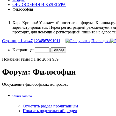
ФИЛОСОФИЯ И КУЛЬТУРА
Философия
Харе Кришна! Уважаемый посетитель форума Кришна.ру. И
зарегистрироваться. Перед регистрацией рекомендуе
проходит, для помощи с регистрацией пишите на адрес 
Страница 1 из 47
1
2
3
4
5
6
7
8
9
10
11
...
Последняя
К странице:
Показаны темы с 1 по 20 из 939
Форум:
Философия
Обсуждение философских вопросов.
Опции раздела
Отметить раздел прочитанным
Показать родительский раздел